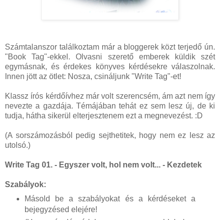
Számtalanszor találkoztam már a bloggerek közt terjedő ún.
"Book Tag"-ekkel. Olvasni szerető emberek küldik szét
egymásnak, és érdekes könyves kérdésekre válaszolnak.
Innen jött az ötlet: Nosza, csináljunk "Write Tag"-et!
Klassz írós kérdőívhez már volt szerencsém, ám azt nem így
nevezte a gazdája. Témájában tehát ez sem lesz új, de ki
tudja, hátha sikerül elterjesztenem ezt a megnevezést. :D
(A sorszámozásból pedig sejthetitek, hogy nem ez lesz az
utolsó.)
Write Tag 01. - Egyszer volt, hol nem volt... - Kezdetek
Szabályok:
Másold be a szabályokat és a kérdéseket a
bejegyzésed elejére!