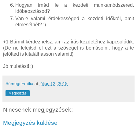
Hogyan írnád le a kezdeti munkamódszered,
időbeosztásod?
Van-e valami érdekességed a kezdeti időkről, amit
elmesélnél? :)
+1 Bármit kérdezhetsz, ami az írás kezdetéhez kapcsolódik.
(De ne felejtsd el ezt a szöveget is bemásolni, hogy a te
jelölted is kitalálhasson valamit!)
Jó mulatást! :)
Sümegi Emília
at
július 12, 2019
Megosztás
Nincsenek megjegyzések:
Megjegyzés küldése