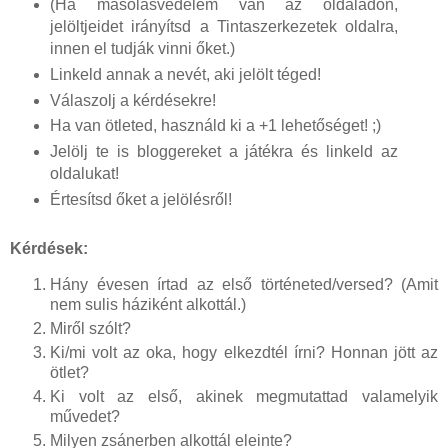
(Ha másolásvédelem van az oldaladon,
jelöltjeidet irányítsd a Tintaszerkezetek oldalra,
innen el tudják vinni őket.)
Linkeld annak a nevét, aki jelölt téged!
Válaszolj a kérdésekre!
Ha van ötleted, használd ki a +1 lehetőséget! ;)
Jelölj te is bloggereket a játékra és linkeld az
oldalukat!
Értesítsd őket a jelölésről!
Kérdések:
Hány évesen írtad az első történeted/versed? (Amit
nem sulis háziként alkottál.)
Miről szólt?
Ki/mi volt az oka, hogy elkezdtél írni? Honnan jött az
ötlet?
Ki volt az első, akinek megmutattad valamelyik
művedet?
Milyen zsánerben alkottál eleinte?