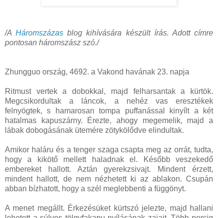
/A
Háromszázas
blog kihívására készült írás. Adott címre
pontosan háromszász szó./
Zhungguo ország, 4692. a Vakond havának 23. napja
Ritmust vertek a dobokkal, majd felharsantak a kürtök.
Megcsikordultak a láncok, a nehéz vas eresztékek
felnyögtek, s hamarosan tompa puffanással kinyílt a két
hatalmas kapuszárny. Érezte, ahogy megemelik, majd a
lábak dobogásának ütemére zötykölődve elindultak.
Amikor haláru és a tenger szaga csapta meg az orrát, tudta,
hogy a kikötő mellett haladnak el. Később veszekedő
embereket hallott. Aztán gyerekzsivajt. Mindent érzett,
mindent hallott, de nem nézhetett ki az ablakon. Csupán
abban bízhatott, hogy a szél meglebbenti a függönyt.
A menet megállt. Érkezésüket kürtszó jelezte, majd hallani
lehetett a súlyos tölgyfakapu nyílásának zajait. Több percig