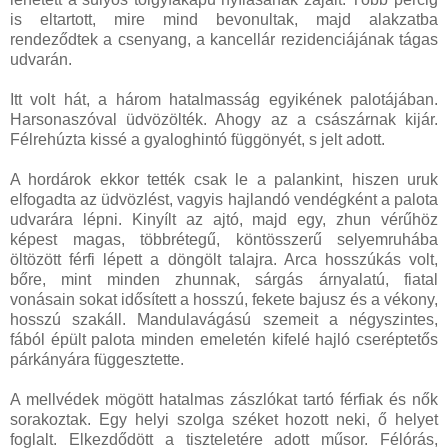
is eltartott, mire mind bevonultak, majd alakzatba
rendeződtek a csenyang, a kancellár rezidenciájának tágas
udvarán.
Itt volt hát, a három hatalmasság egyikének palotájában.
Harsonaszóval üdvözölték. Ahogy az a császárnak kijár.
Félrehúzta kissé a gyaloghintó függönyét, s jelt adott.
A hordárok ekkor tették csak le a palankint, hiszen uruk
elfogadta az üdvözlést, vagyis hajlandó vendégként a palota
udvarára lépni. Kinyílt az ajtó, majd egy, zhun vérűhöz
képest magas, többrétegű, köntösszerű selyemruhába
öltözött férfi lépett a döngölt talajra. Arca hosszúkás volt,
bőre, mint minden zhunnak, sárgás árnyalatú, fiatal
vonásain sokat idősített a hosszú, fekete bajusz és a vékony,
hosszú szakáll. Mandulavágású szemeit a négyszintes,
fából épült palota minden emeletén kifelé hajló cseréptetős
párkányára függesztette.
A mellvédek mögött hatalmas zászlókat tartó férfiak és nők
sorakoztak. Egy helyi szolga széket hozott neki, ő helyet
foglalt. Elkezdődött a tiszteletére adott műsor. Félórás,