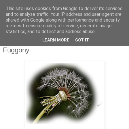
This site uses cookies from Google to deliver its services
Sümegi Emília -
and to analyze traffic. Your IP address and user-agent are
shared with Google along with performance and security
Tintaszerkezetek
metrics to ensure quality of service, generate usage
statistics, and to detect and address abuse.
LEARN MORE
GOT IT
2019. július 12., péntek
Függöny