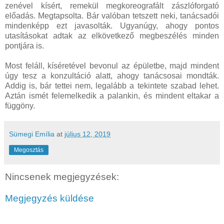
zenével kísért, remekül megkoreografált zászlóforgató
előadás. Megtapsolta. Bár valóban tetszett neki, tanácsadói
mindenképp ezt javasolták. Ugyanúgy, ahogy pontos
utasításokat adtak az elkövetkező megbeszélés minden
pontjára is.
Most feláll, kíséretével bevonul az épületbe, majd mindent
úgy tesz a konzultáció alatt, ahogy tanácsosai mondták.
Addig is, bár tettei nem, legalább a tekintete szabad lehet.
Aztán ismét felemelkedik a palankin, és mindent eltakar a
függöny.
Sümegi Emília
at
július 12, 2019
Megosztás
Nincsenek megjegyzések:
Megjegyzés küldése