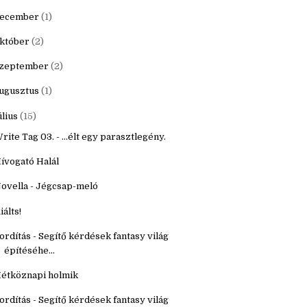
20
(16)
9
(22)
ecember
(1)
któber
(2)
zeptember
(2)
ugusztus
(1)
úlius
(15)
rite Tag 03. - ...élt egy parasztlegény.
ívogató Halál
ovella - Jégcsap-meló
iálts!
ordítás - Segítő kérdések fantasy világ
építéséhe...