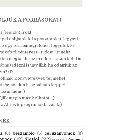
ÖLJÜK A FORRÁSOKAT!
 (leendő) Írók!
pel dobjátok fel a posztotokat, légyszi,
ább egy
forrásmegjelölést
tegyetek ki!
 rajz/fotó; pinterest - tudom, itt néha
tlen megtalálni az eredetit - azon belül is
bármi)
Idézni is úgy illik, ha odaírjuk az
nem? :D
dóknak: Könyvet/egyéb terméket
zta/szabadon használható képpel
mozni menő!)
ljük meg a másik alkotót! ;)
z AI-t is leprogramozta valaki)