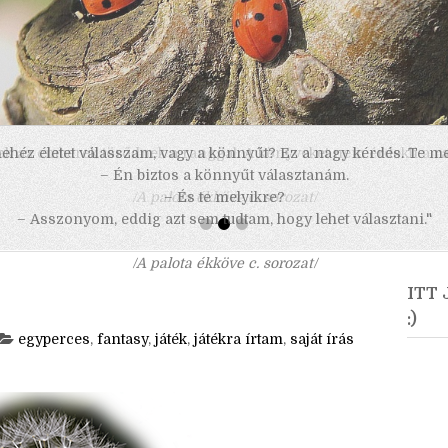
 nehéz életet válasszam, vagy a könnyűt? Ez a nagy kérdés. Te m
– Én biztos a könnyűt választanám.
– És te melyikre?
– Asszonyom, eddig azt sem tudtam, hogy lehet választani."
/A palota ékköve c. sorozat/
ITT
:)
egyperces
,
fantasy
,
játék
,
játékra írtam
,
saját írás