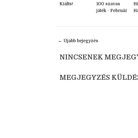
Kiálts!
100 szavas
H
játék - Február
Ha
← Újabb bejegyzés
NINCSENEK MEGJEG
MEGJEGYZÉS KÜLDÉ