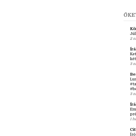
A
►
j
ŐKE
Kö
Júl
2 n
Írá
Ket
két
3 n
Be
Lun
#ta
#b
3 n
Ír
Em
pré