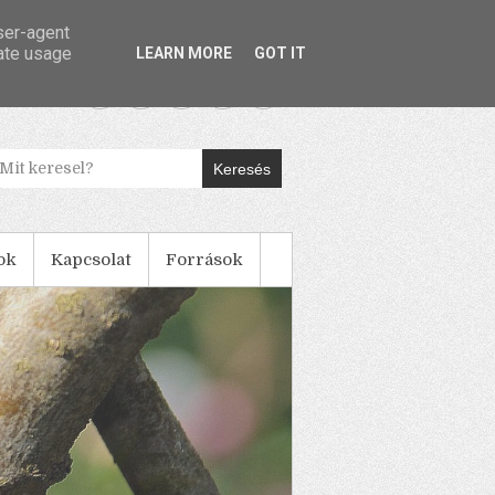
user-agent
rate usage
LEARN MORE
GOT IT
Keresés
ok
Kapcsolat
Források