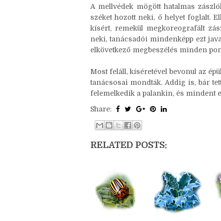
négyszintes, fából épült palota mi
függesztette.
A mellvédek mögött hatalmas zászlók
széket hozott neki, ő helyet foglalt. 
kísért, remekül megkoreografált zász
neki, tanácsadói mindenképp ezt java
elkövetkező megbeszélés minden pont
Most feláll, kíséretével bevonul az ép
tanácsosai mondták. Addig is, bár tet
felemelkedik a palankin, és mindent e
Share:
RELATED POSTS: