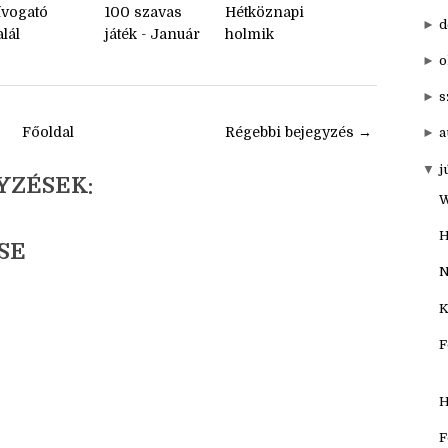
►
20
▼
201
ívogató
100 szavas
Hétköznapi
►
d
lál
játék - Január
holmik
►
o
►
s
Főoldal
Régebbi bejegyzés →
►
a
▼
j
YZÉSEK:
W
H
SE
N
K
F