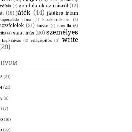
KÉK
is
(6)
beszámoló
(6)
ceruzanyomok
(6)
erces
(13)
életjel
(23)
fantasy
fanfic
(1)
gondolatok az írásról
(12)
rdítás
(7)
játék
(44)
ét
(18)
játékra írtam
kapcsolódó téma
(4)
karakteralkotás
(3)
zz/felelek
(21)
novella
(6)
kurzus
(4)
személyes
saját írás
(20)
tika
(4)
write
világépítés
(5)
tag/kihívás
(2)
(29)
HÍVUM
25
(21)
4
(21)
23
(6)
1
(7)