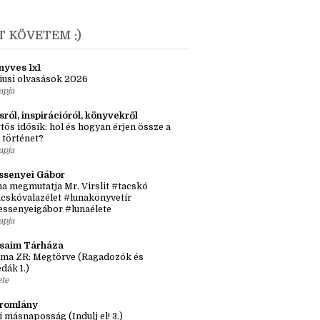
 lány, aki mangaka lett és a másik, aki nem
únius
(1)
T KÖVETEM :)
nyves 1x1
iusi olvasások 2026
apja
sról, inspirációról, könyvekről
tős idősík: hol és hogyan érjen össze a
 történet?
apja
ssenyei Gábor
a megmutatja Mr. Virslit #tacskó
cskóvalazélet #lunakönyvetír
essenyeigábor #lunaélete
apja
ásaim Tárháza
ma ZR: Megtörve (Ragadozók és
dák 1.)