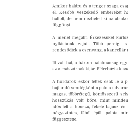
kapuszárny. Érezte, ahogy megemel
elindultak.
Amikor haláru és a tenger szaga csapt
el. Később veszekedő embereket hal
hallott, de nem nézhetett ki az ablak
függönyt.
A menet megállt. Érkezésüket kürtszó
nyílásának zajait. Több percig is
rendeződtek a csenyang, a kancellár 
Itt volt hát, a három hatalmasság eg
az a császárnak kijár. Félrehúzta kissé
A hordárok ekkor tették csak le a p
hajlandó vendégként a palota udvarára
magas, többrétegű, köntösszerű selye
hosszúkás volt, bőre, mint minden
idősített a hosszú, fekete bajusz é