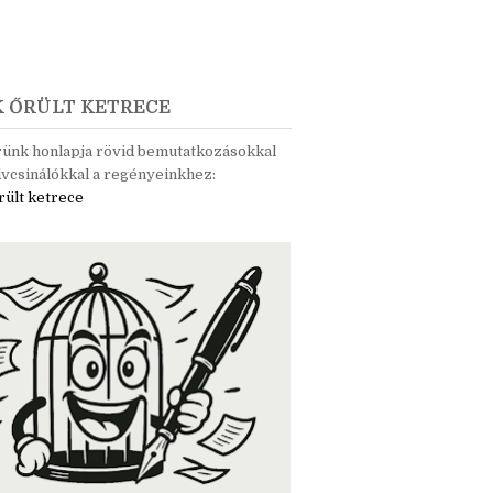
K ŐRÜLT KETRECE
rünk honlapja rövid bemutatkozásokkal
vcsinálókkal a regényeinkhez:
rült ketrece