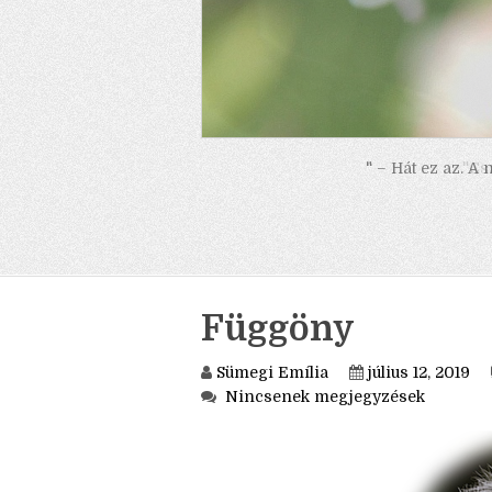
" – Hát ez az. A
Függöny
Sümegi Emília
július 12, 2019
Nincsenek megjegyzések