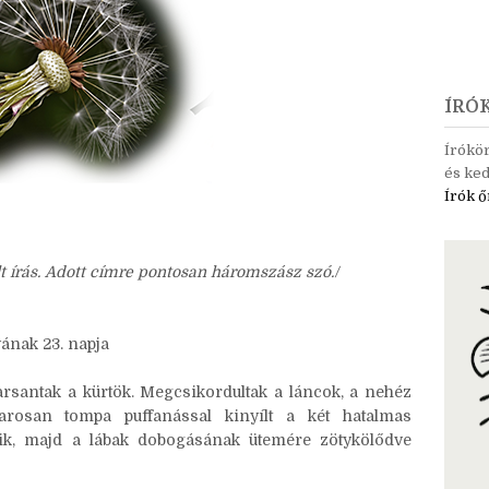
ÍRÓ
Írókö
és ked
Írók ő
t írás. Adott címre pontosan háromszász szó./
ának 23. napja
arsantak a kürtök. Megcsikordultak a láncok, a nehéz
arosan tompa puffanással kinyílt a két hatalmas