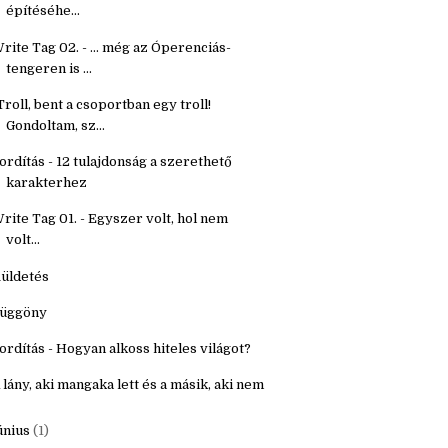
étköznapi holmik
ordítás - Segítő kérdések fantasy világ
építéséhe...
rite Tag 02. - ... még az Óperenciás-
tengeren is ...
Troll, bent a csoportban egy troll!
Gondoltam, sz...
ordítás - 12 tulajdonság a szerethető
karakterhez
rite Tag 01. - Egyszer volt, hol nem
volt...
üldetés
üggöny
ordítás - Hogyan alkoss hiteles világot?