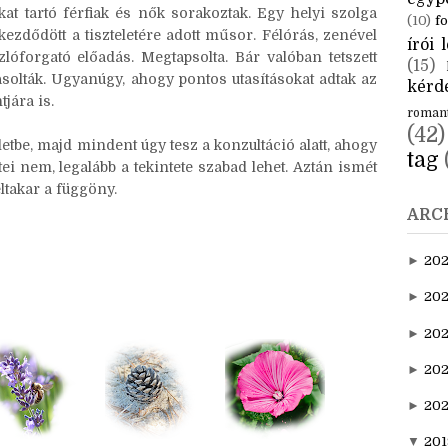
CÍM
nden emeletén kifelé hajló cseréptetős párkányára
aktuál
egyp
at tartó férfiak és nők sorakoztak. Egy helyi szolga
(10)
fo
Elkezdődött a tiszteletére adott műsor. Félórás, zenével
írói l
lóforgató előadás. Megtapsolta. Bár valóban tetszett
(15)
solták. Ugyanúgy, ahogy pontos utasításokat adtak az
kérde
jára is.
roman
(42)
ületbe, majd mindent úgy tesz a konzultáció alatt, ahogy
tag
tei nem, legalább a tekintete szabad lehet. Aztán ismét
ltakar a függöny.
ARC
►
20
►
202
►
20
►
202