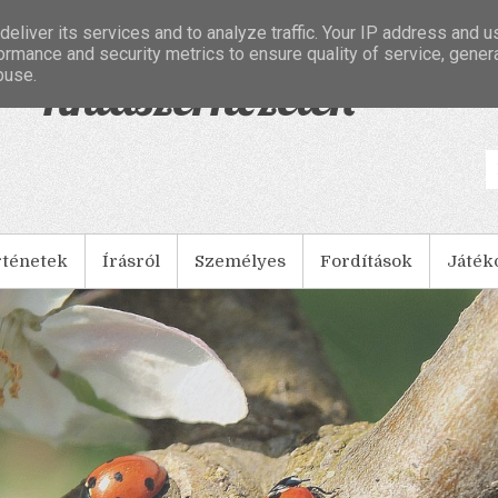
eliver its services and to analyze traffic. Your IP address and 
ormance and security metrics to ensure quality of service, gene
buse.
- Tintaszerkezetek
rténetek
Írásról
Személyes
Fordítások
Játék