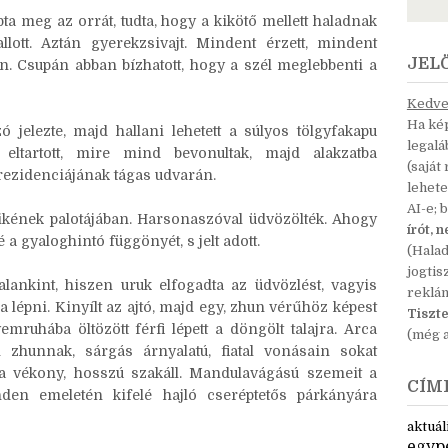
ik, majd a lábak dobogásának ütemére zötykölődve
a meg az orrát, tudta, hogy a kikötő mellett haladnak
lott. Aztán gyerekzsivajt. Mindent érzett, mindent
JEL
on. Csupán abban bízhatott, hogy a szél meglebbenti a
Kedves
Ha kép
 jelezte, majd hallani lehetett a súlyos tölgyfakapu
legal
 eltartott, mire mind bevonultak, majd alakzatba
(saját
rezidenciájának tágas udvarán.
lehete
AI-e; 
yikének palotájában. Harsonaszóval üdvözölték. Ahogy
írót, 
 a gyaloghintó függönyét, s jelt adott.
(Hala
jogtis
alankint, hiszen uruk elfogadta az üdvözlést, vagyis
reklá
 lépni. Kinyílt az ajtó, majd egy, zhun vérűhöz képest
Tiszte
mruhába öltözött férfi lépett a döngölt talajra. Arca
(még a
 zhunnak, sárgás árnyalatú, fiatal vonásain sokat
s a vékony, hosszú szakáll. Mandulavágású szemeit a