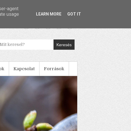
user-agent
rate usage
LEARN MORE
GOT IT
Keresés
ok
Kapcsolat
Források