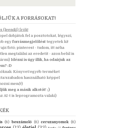
ÖLJÜK A FORRÁSOKAT!
 (leendő) Írók!
pel dobjátok fel a posztotokat, légyszi,
ább egy
forrásmegjelölést
tegyetek ki!
 rajz/fotó; pinterest - tudom, itt néha
tlen megtalálni az eredetit - azon belül is
bármi)
Idézni is úgy illik, ha odaírjuk az
nem? :D
dóknak: Könyvet/egyéb terméket
zta/szabadon használható képpel
mozni menő!)
ljük meg a másik alkotót! ;)
z AI-t is leprogramozta valaki)
KÉK
is
(6)
beszámoló
(6)
ceruzanyomok
(6)
erces
(13)
életjel
(23)
fantasy