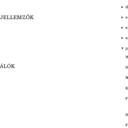
►
d
I JELLEMZŐK
►
o
►
s
►
a
▼
j
W
NÁLÓK
H
N
K
F
H
F