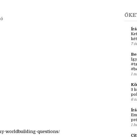
ŐKE
ió
Írá
Ket
két
7 ó
Be
Így
#ta
#b
1 n
Kö
3 k
po
6 n
Ír
Em
pré
1 h
sy-worldbuilding-questions/
Ci