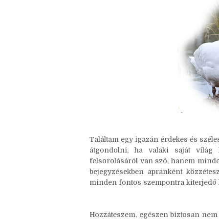
Találtam egy igazán érdekes és széle
átgondolni, ha valaki saját világ
felsorolásáról van szó, hanem mindeg
bejegyzésekben apránként közzétesz
minden fontos szempontra kiterjedő li
Hozzáteszem, egészen biztosan nem k