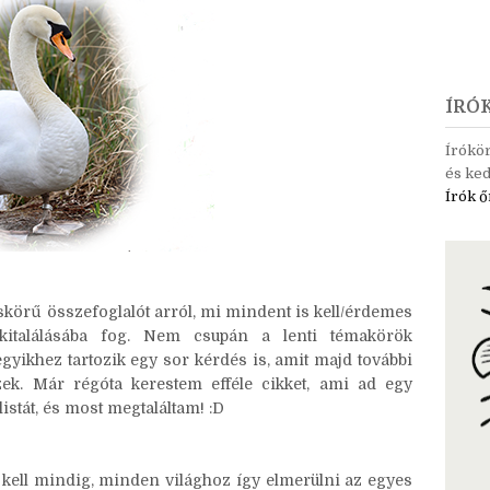
ÍRÓ
Írókö
és ked
Írók ő
skörű összefoglalót arról, mi mindent is kell/érdemes
 kitalálásába fog. Nem csupán a lenti témakörök
yikhez tartozik egy sor kérdés is, amit majd további
ek. Már régóta kerestem efféle cikket, ami ad egy
stát, és most megtaláltam! :D
ell mindig, minden világhoz így elmerülni az egyes