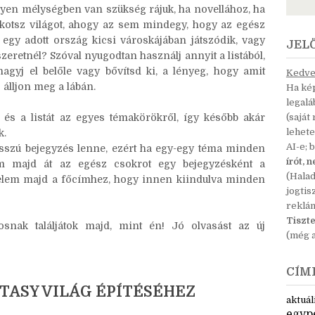
yen mélységben van szükség rájuk, ha novellához, ha
kotsz világot, ahogy az sem mindegy, hogy az egész
, egy adott ország kicsi városkájában játszódik, vagy
JEL
szeretnél? Szóval nyugodtan használj annyit a listából,
agyj el belőle vagy bővítsd ki, a lényeg, hogy amit
Kedves
álljon meg a lábán.
Ha kép
legal
és a listát az egyes témakörökről, így később akár
(saját
lehete
k.
AI-e; 
hosszú bejegyzés lenne, ezért ha egy-egy téma minden
írót, 
zom majd át az egész csokrot egy bejegyzésként a
(Hala
nkelem majd a főcímhez, hogy innen kiindulva minden
jogtis
reklá
Tiszte
nak találjátok majd, mint én! Jó olvasást az új
(még a
CÍM
TASY VILÁG ÉPÍTÉSÉHEZ
aktuál
egyp