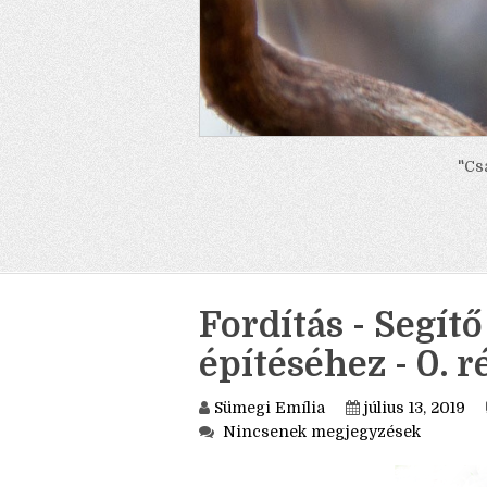
"Cs
Fordítás - Segít
építéséhez - 0. r
Sümegi Emília
július 13, 2019
Nincsenek megjegyzések