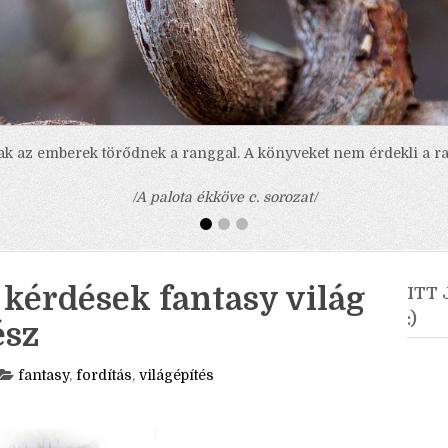
ak az emberek törődnek a ranggal. A könyveket nem érdekli a ra
/A palota ékköve c. sorozat/
ő kérdések fantasy világ
ITT
:)
ész
fantasy
,
fordítás
,
világépítés