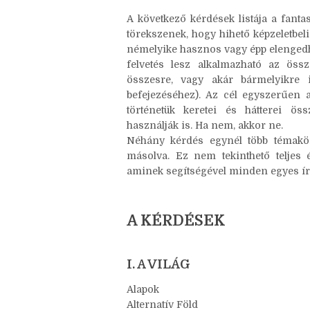
A következő kérdések listája a fantas
törekszenek, hogy hihető képzeletbel
némelyike hasznos vagy épp elengedh
felvetés lesz alkalmazható az öss
összesre, vagy akár bármelyikre 
befejezéséhez). Az cél egyszerűen 
történetük keretei és hátterei ö
használják is. Ha nem, akkor ne.
Néhány kérdés egynél több témakörn
másolva. Ez nem tekinthető teljes é
aminek segítségével minden egyes író ö
A KÉRDÉSEK
I. A VILÁG
Alapok
Alternatív Föld