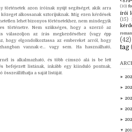
(10)
fo
y történetek azon íróinak nyújt segítséget, akik arra
írói l
i közeget alkossanak sztorijuknak. Míg ezen kérdések
(15)
etetlen lehet bizonyos történetekhez, nem mindegyik
kérde
zes történetre. Nem szükséges, hogy a szerző az
roman
is válaszoljon az írás megkezdéséhez (vagy épp
(42)
az, hogy elgondolkoztassa az embereket arról, hogy
tag
sszhangban vannak-e… vagy sem. Ha használható,
él is alkalmazható, és több címszó alá is be lett
ARC
s befejezett listának, inkább egy kiinduló pontnak,
sszeállíthatja a saját listáját.
►
20
►
202
►
20
►
202
►
20
▼
201