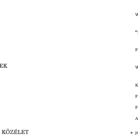
W
"
F
TEK
W
K
F
F
A
S KÖZÉLET
►
j