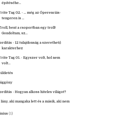
építéséhe...
rite Tag 02. - ... még az Óperenciás-
tengeren is ...
Troll, bent a csoportban egy troll!
Gondoltam, sz...
ordítás - 12 tulajdonság a szerethető
karakterhez
rite Tag 01. - Egyszer volt, hol nem
volt...
üldetés
üggöny
ordítás - Hogyan alkoss hiteles világot?
 lány, aki mangaka lett és a másik, aki nem
únius
(1)