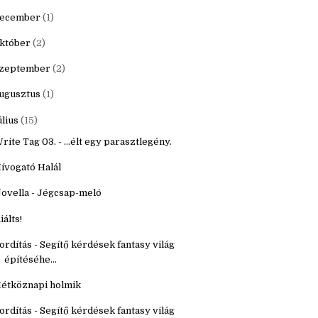
ecember
(1)
któber
(2)
zeptember
(2)
ugusztus
(1)
úlius
(15)
rite Tag 03. - ...élt egy parasztlegény.
ívogató Halál
ovella - Jégcsap-meló
iálts!
ordítás - Segítő kérdések fantasy világ
építéséhe...
étköznapi holmik
ordítás - Segítő kérdések fantasy világ