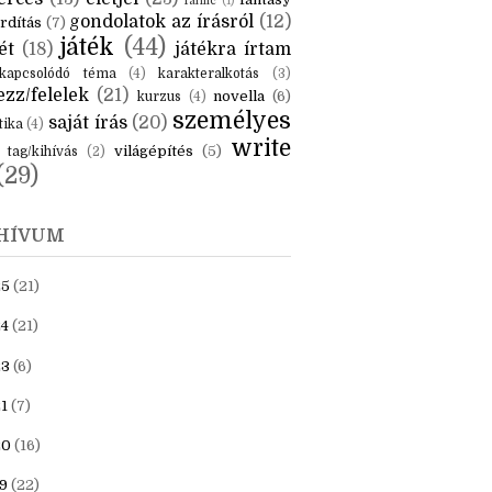
fanfic
(1)
gondolatok az írásról
(12)
rdítás
(7)
játék
(44)
ét
(18)
játékra írtam
kapcsolódó téma
(4)
karakteralkotás
(3)
zz/felelek
(21)
novella
(6)
kurzus
(4)
személyes
saját írás
(20)
tika
(4)
write
világépítés
(5)
tag/kihívás
(2)
(29)
HÍVUM
25
(21)
4
(21)
23
(6)
1
(7)
20
(16)
9
(22)