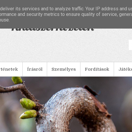
eliver its services and to analyze traffic. Your IP address and 
ormance and security metrics to ensure quality of service, gene
buse.
- Tintaszerkezetek
rténetek
Írásról
Személyes
Fordítások
Játék