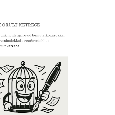
K ŐRÜLT KETRECE
rünk honlapja rövid bemutatkozásokkal
vcsinálókkal a regényeinkhez:
rült ketrece