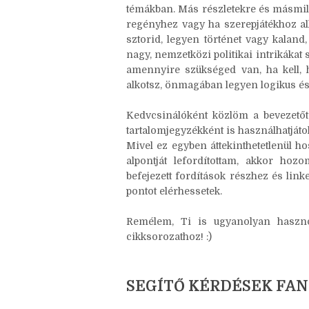
témákban. Más részletekre és másmil
regényhez vagy ha szerepjátékhoz al
sztorid, legyen történet vagy kaland
nagy, nemzetközi politikai intrikákat 
amennyire szükséged van, ha kell, h
alkotsz, önmagában legyen logikus és 
Kedvcsinálóként közlöm a bevezetőt 
tartalomjegyzékként is használhatjáto
Mivel ez egyben áttekinthetetlenül 
alpontját lefordítottam, akkor ho
befejezett fordítások részhez és li
pontot elérhessetek.
Remélem, Ti is ugyanolyan hasznos
cikksorozathoz! :)
SEGÍTŐ KÉRDÉSEK FAN