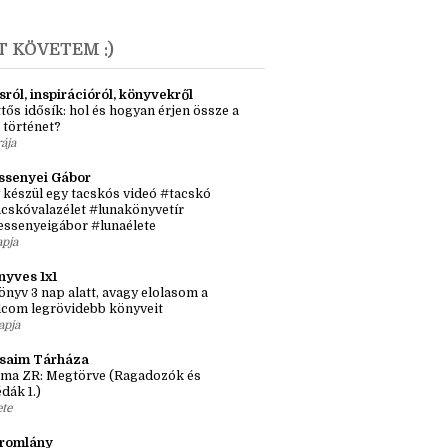
T KÖVETEM :)
sról, inspirációról, könyvekről
tős idősík: hol és hogyan érjen össze a
 történet?
rája
ssenyei Gábor
 készül egy tacskós videó #tacskó
cskóvalazélet #lunakönyvetír
essenyeigábor #lunaélete
apja
nyves 1x1
önyv 3 nap alatt, avagy elolasom a
lcom legrövidebb könyveit
apja
ásaim Tárháza
ma ZR: Megtörve (Ragadozók és
dák 1.)
ete
tromlány