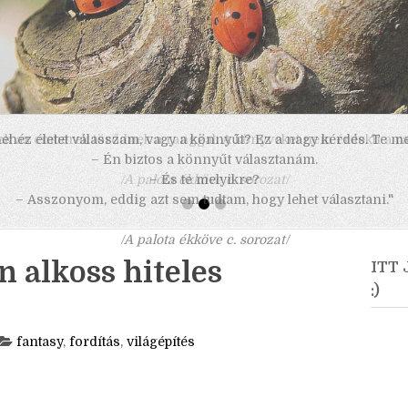
 nehéz életet válasszam, vagy a könnyűt? Ez a nagy kérdés. Te m
– Én biztos a könnyűt választanám.
– És te melyikre?
– Asszonyom, eddig azt sem tudtam, hogy lehet választani."
/A palota ékköve c. sorozat/
n alkoss hiteles
ITT
:)
fantasy
,
fordítás
,
világépítés