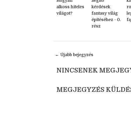
Fordítás -
Fordítás -
Fo
Hogyan
Segítő
ki
alkoss hiteles
kérdések
r
világot?
fantasy világ
l
építéséhez - 0.
fa
rész
← Újabb bejegyzés
NINCSENEK MEGJEG
MEGJEGYZÉS KÜLDÉ