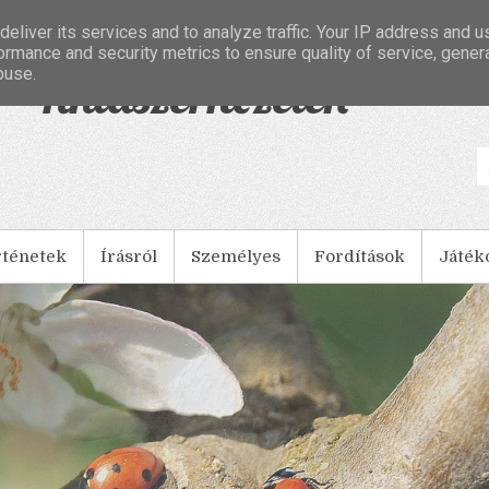
eliver its services and to analyze traffic. Your IP address and 
ormance and security metrics to ensure quality of service, gene
buse.
- Tintaszerkezetek
rténetek
Írásról
Személyes
Fordítások
Játék