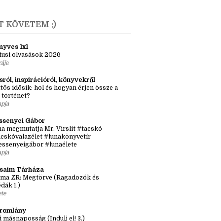
 lány, aki mangaka lett és a másik, aki nem
únius
(1)
T KÖVETEM :)
nyves 1x1
iusi olvasások 2026
rája
sról, inspirációról, könyvekről
tős idősík: hol és hogyan érjen össze a
 történet?
apja
ssenyei Gábor
a megmutatja Mr. Virslit #tacskó
cskóvalazélet #lunakönyvetír
essenyeigábor #lunaélete
apja
ásaim Tárháza
ma ZR: Megtörve (Ragadozók és
dák 1.)