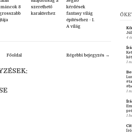
A
rdítás - A
Fordítás - 12
Fordítás -
►
j
talált
tulajdonság a
Segítő
ománcok 8
szerethető
kérdések
egrosszabb
karakterhez
fantasy világ
ŐKE
jtája
építéséhez - I.
A világ
Kö
Júl
4 ó
Írá
Ket
Főoldal
Régebbi bejegyzés →
két
1 n
YZÉSEK:
Be
Lun
#ta
#b
SE
1 n
Ír
Em
pré