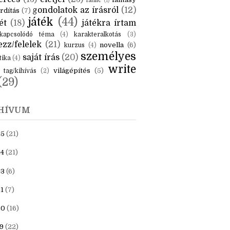
KÉK
is
(6)
beszámoló
(6)
ceruzanyomok
(6)
erces
(13)
életjel
(23)
fantasy
fanfic
(1)
gondolatok az írásról
(12)
rdítás
(7)
játék
(44)
ét
(18)
játékra írtam
kapcsolódó téma
(4)
karakteralkotás
(3)
zz/felelek
(21)
novella
(6)
kurzus
(4)
személyes
saját írás
(20)
tika
(4)
write
világépítés
(5)
tag/kihívás
(2)
(29)
HÍVUM
25
(21)
4
(21)
23
(6)
1
(7)