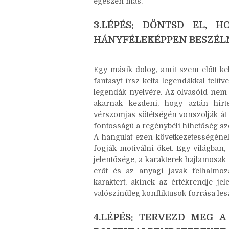
összhangban kell lennie az általad
technológiával rendelkezik, ami nin
adnod, hogy ez most mágia-e, egy te
egészen más.
3.LÉPÉS: DÖNTSD EL, H
HÁNYFÉLEKÉPPEN BESZÉL
Egy másik dolog, amit szem előtt kel
fantasyt írsz kelta legendákkal telí
legendák nyelvére. Az olvasóid nem 
akarnak kezdeni, hogy aztán hir
vérszomjas sötétségén vonszolják át 
fontosságú a regénybéli hihetőség sz
A hangulat ezen következetességének 
fogják motiválni őket. Egy világban
jelentősége, a karakterek hajlamosak
erőt és az anyagi javak felhalmozá
karaktert, akinek az értékrendje jel
valószínűleg konfliktusok forrása les