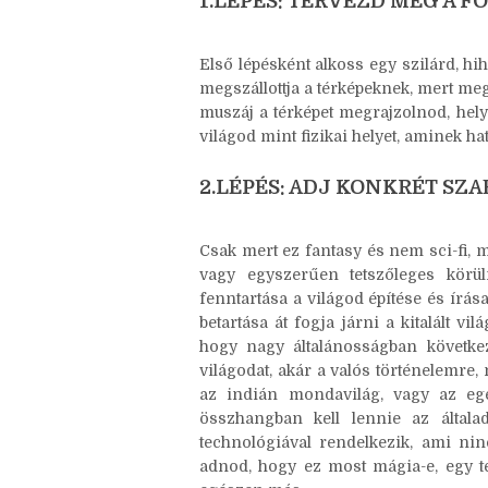
következő öt lépést:
1.LÉPÉS: TERVEZD MEG A F
Első lépésként alkoss egy szilárd, hih
megszállottja a térképeknek, mert meg
muszáj a térképet megrajzolnod, helye
világod mint fizikai helyet, aminek ha
2.LÉPÉS: ADJ KONKRÉT SZ
Csak mert ez fantasy és nem sci-fi, m
vagy egyszerűen tetszőleges körül
fenntartása a világod építése és ír
betartása át fogja járni a kitalált v
hogy nagy általánosságban követke
világodat, akár a valós történelemre,
az indián mondavilág, vagy az egé