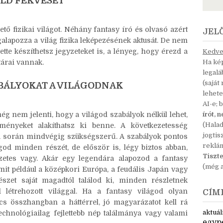
ÖLD FEKVÉSÉT
ető fizikai világot. Néhány fantasy író és olvasó azért
JEL
alapozza a világ fizika leképezésének aktusát. De nem
tte készíthetsz jegyzeteket is, a lényeg, hogy érezd a
Kedves
tárai vannak.
Ha kép
legal
(saját
ABÁLYOKAT A VILÁGODNAK
lehete
AI-e; 
ég nem jelenti, hogy a világod szabályok nélkül lehet,
írót, 
(Hala
ményeket alakíthatsz ki benne. A következetesség
jogtis
ása során mindvégig szükségszerű. A szabályok pontos
reklá
ilágod minden részét, de először is, légy biztos abban,
Tiszte
zetes vagy. Akár egy legendára alapozod a fantasy
(még a
 mit például a középkori Európa, a feudális Japán vagy
szet saját magadtól találod ki, minden részletnek