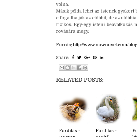
eszközrendszerében arra, hogy val
hatékonyan is meg lehet oldani. E
megmentése a Végzet Hegyénél Tolki
volna.
Másik példa lehet az istenek gyakori
elfogadhatják az előbbit, de az utób
rizikós. Egy-egy isteni beavatkozás 
rovására megy.
Forrás:
http://www.nownovel.com/blog
Share:
RELATED POSTS: