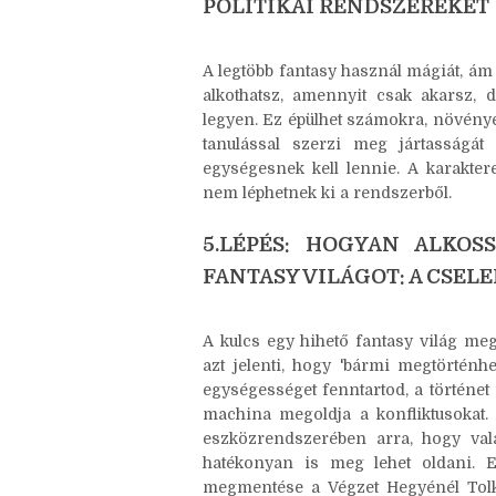
4.LÉPÉS: TERVEZD MEG A 
POLITIKAI RENDSZEREKET
A legtöbb fantasy használ mágiát, ám 
alkothatsz, amennyit csak akarsz,
legyen. Ez épülhet számokra, növénye
tanulással szerzi meg jártasságát
egységesnek kell lennie. A karakter
nem léphetnek ki a rendszerből.
5.LÉPÉS: HOGYAN ALKOS
FANTASY VILÁGOT: A CSE
A kulcs egy hihető fantasy világ meg
azt jelenti, hogy 'bármi megtörténhe
egységességet fenntartod, a történe
machina megoldja a konfliktusokat.