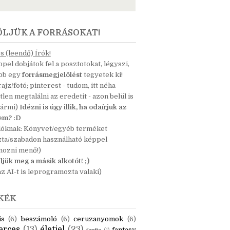
ÖLJÜK A FORRÁSOKAT!
 (leendő) Írók!
pel dobjátok fel a posztotokat, légyszi,
ább egy
forrásmegjelölést
tegyetek ki!
 rajz/fotó; pinterest - tudom, itt néha
tlen megtalálni az eredetit - azon belül is
bármi)
Idézni is úgy illik, ha odaírjuk az
nem? :D
dóknak: Könyvet/egyéb terméket
zta/szabadon használható képpel
mozni menő!)
ljük meg a másik alkotót! ;)
z AI-t is leprogramozta valaki)