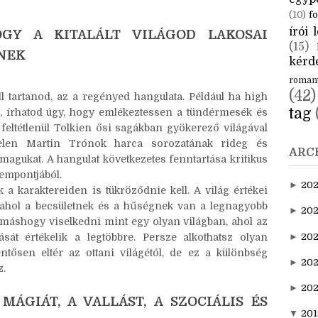
 létrehozott világgal. Ha a fantasy világod olyan
CÍM
cs összhangban a háttérrel, jó magyarázatot kell rá
aktuál
chnológiailag fejlettebb nép találmánya vagy valami
egyp
(10)
fo
írói l
OGY A KITALÁLT VILÁGOD LAKOSAI
(15)
NEK
kérde
roman
(42)
l tartanod, az a regényed hangulata. Például ha high
tag
tve, írhatod úgy, hogy emlékeztessen a tündérmesék és
feltétlenül Tolkien ősi sagákban gyökerező világával
telen Martin Trónok harca sorozatának rideg és
ARC
magukat. A hangulat következetes fenntartása kritikus
empontjából.
►
20
a karaktereiden is tükröződnie kell. A világ értékei
, ahol a becsületnek és a hűségnek van a legnagyobb
►
202
 máshogy viselkedni mint egy olyan világban, ahol az
►
20
sát értékelik a legtöbbre. Persze alkothatsz olyan
entősen eltér az ottani világétól, de ez a különbség
►
202
z.