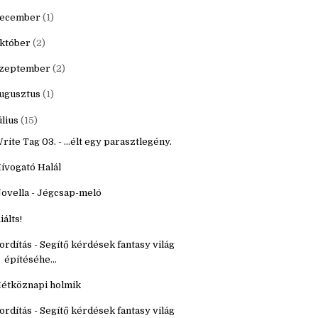
20
(16)
9
(22)
ecember
(1)
któber
(2)
zeptember
(2)
ugusztus
(1)
úlius
(15)
rite Tag 03. - ...élt egy parasztlegény.
ívogató Halál
ovella - Jégcsap-meló
iálts!
ordítás - Segítő kérdések fantasy világ
építéséhe...