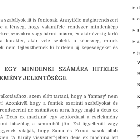
►
20
MÁGIÁT, A VALLÁST, A SZOCIÁLIS ÉS
▼
201
►
d
►
o
a szabályok itt is fontosak. Annyiféle mágiarendszert
 de a lényeg, hogy valamiféle rendszer mindenképp
►
s
kre, szavakra vagy bármi másra, és akár évekig tartó
 a karakter, akár vele születik a képesség, ennek
►
a
ek nem fejleszthetnek ki hirtelen új képességeket és
▼
j
W
S EGY MINDENKI SZÁMÁRA HITELES
H
LEKMÉNY JELENTŐSÉGE
N
alkotásához, szem előtt tartani, hogy a 'fantasy' nem
K
t'. Azonkívül hogy a fentiek szerinti szabályokat és
F
t rendszerint ne számítson arra, hogy majd a deus ex
 A 'Deus ex machina' egy szófordulat a cselekmény