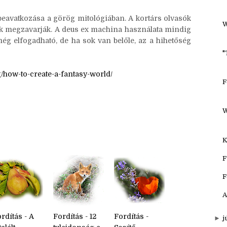
ami látszólag a semmiből jön. Ezt ügyetlenül vagy
H
gyesek vitatják, hogy Samu és Frodó sasok általi
F
en “A Király visszatér”-jében deus ex machina lett
 beavatkozása a görög mitológiában. A kortárs olvasók
W
biak megzavarják. A deus ex machina használata mindig
még elfogadható, de ha sok van belőle, az a hihetőség
"
/how-to-create-a-fantasy-world/
F
W
K
F
F