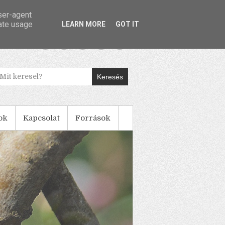
user-agent
rate usage
LEARN MORE
GOT IT
Keresés
ok
Kapcsolat
Források