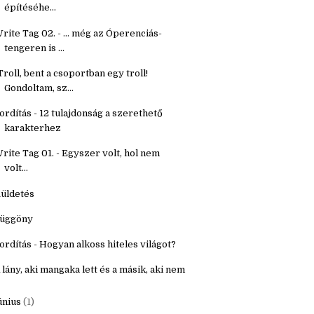
étköznapi holmik
ordítás - Segítő kérdések fantasy világ
építéséhe...
rite Tag 02. - ... még az Óperenciás-
tengeren is ...
Troll, bent a csoportban egy troll!
Gondoltam, sz...
ordítás - 12 tulajdonság a szerethető
karakterhez
rite Tag 01. - Egyszer volt, hol nem
volt...
üldetés
üggöny
ordítás - Hogyan alkoss hiteles világot?