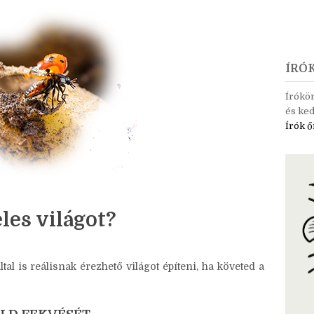
ÍRÓ
Írókö
és ked
Írók ő
les világot?
l is reálisnak érezhető világot építeni, ha követed a