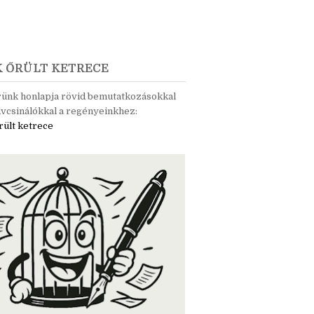
K ŐRÜLT KETRECE
rünk honlapja rövid bemutatkozásokkal
vcsinálókkal a regényeinkhez:
rült ketrece