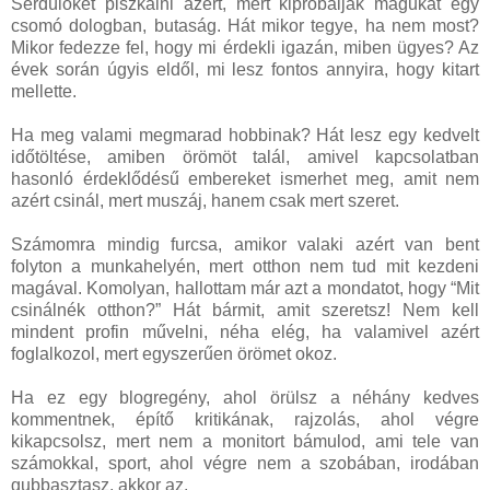
Serdülőket piszkálni azért, mert kipróbálják magukat egy
csomó dologban, butaság. Hát mikor tegye, ha nem most?
Mikor fedezze fel, hogy mi érdekli igazán, miben ügyes? Az
évek során úgyis eldől, mi lesz fontos annyira, hogy kitart
mellette.
Ha meg valami megmarad hobbinak? Hát lesz egy kedvelt
időtöltése, amiben örömöt talál, amivel kapcsolatban
hasonló érdeklődésű embereket ismerhet meg, amit nem
azért csinál, mert muszáj, hanem csak mert szeret.
Számomra mindig furcsa, amikor valaki azért van bent
folyton a munkahelyén, mert otthon nem tud mit kezdeni
magával. Komolyan, hallottam már azt a mondatot, hogy “Mit
csinálnék otthon?” Hát bármit, amit szeretsz! Nem kell
mindent profin művelni, néha elég, ha valamivel azért
foglalkozol, mert egyszerűen örömet okoz.
Ha ez egy blogregény, ahol örülsz a néhány kedves
kommentnek, építő kritikának, rajzolás, ahol végre
kikapcsolsz, mert nem a monitort bámulod, ami tele van
számokkal, sport, ahol végre nem a szobában, irodában
gubbasztasz, akkor az.