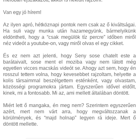
Van egy jó hírem!
Az ilyen apró, hétköznapi pontok nem csak az ő kiváltságai.
Ha suli vagy munka után hazamegyünk, bármelyikünk
eldöntheti, hogy a “csak megülök tíz percre” időben miről
néz videót a youtube-on, vagy miről olvas el egy cikket.
És ez nem azt jelenti, hogy Seny sose chatelt este a
barátaivalt, sose ment el moziba vagy nem látott még
egyetlen vicces macskás videót se. Ahogy azt sem, hogy én
rosszul tettem volna, hogy kevesebbet rajzoltam, helyette a
kolis társaimmal beszélgettem esténként, vagy olvastam,
közösségi programokra jártam. Egyszerűen idővel eldőlt,
kinek, mi a fontosabb. Mi az, ami mellett általában döntött.
Miért lett ő mangaka, én meg nem? Szerintem egyszerűen
azért, mert nem várt arra, hogy megváltozzanak a
körülmények, és “majd holnap” legyen rá ideje. Mert ő
döntött mellette.