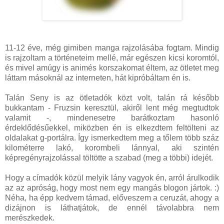
11-12 éve, még gimiben manga rajzolásába fogtam. Mindig
is rajzoltam a történeteim mellé, már egészen kicsi koromtól,
és mivel amúgy is animés korszakomat éltem, az ötletet meg
láttam másoknál az interneten, hát kipróbáltam én is.
Talán Seny is az ötletadók közt volt, talán rá később
bukkantam - Fruzsin keresztül, akiről lent még megtudtok
valamit -, mindenesetre barátkoztam hasonló
érdeklődésűekkel, miközben én is elkezdtem feltölteni az
oldalakat g-portálra. Így ismerkedtem meg a tőlem több száz
kilométerre lakó, korombeli lánnyal, aki szintén
képregényrajzolással töltötte a szabad (meg a többi) idejét.
Hogy a címadók közül melyik lány vagyok én, arról árulkodik
az az apróság, hogy most nem egy mangás blogon jártok. :)
Néha, ha épp kedvem támad, előveszem a ceruzát, ahogy a
dizájnon is láthatjátok, de ennél távolabbra nem
merészkedek.