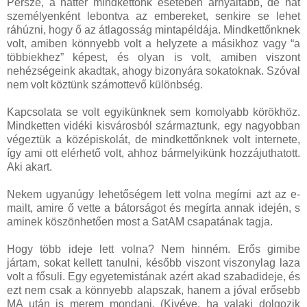
Persze, a háttér mindkettőnk esetében árnyaltabb, de hát
személyenként lebontva az embereket, senkire se lehet
ráhúzni, hogy ő az átlagosság mintapéldája. Mindkettőnknek
volt, amiben könnyebb volt a helyzete a másikhoz vagy “a
többiekhez” képest, és olyan is volt, amiben viszont
nehézségeink akadtak, ahogy bizonyára sokatoknak. Szóval
nem volt köztünk számottevő különbség.
Kapcsolata se volt egyikünknek sem komolyabb körökhöz.
Mindketten vidéki kisvárosból származtunk, egy nagyobban
végeztük a középiskolát, de mindkettőnknek volt internete,
így ami ott elérhető volt, ahhoz bármelyikünk hozzájuthatott.
Aki akart.
Nekem ugyanúgy lehetőségem lett volna megírni azt az e-
mailt, amire ő vette a bátorságot és megírta annak idején, s
aminek köszönhetően most a SatAM csapatának tagja.
Hogy több ideje lett volna? Nem hinném. Erős gimibe
jártam, sokat kellett tanulni, később viszont viszonylag laza
volt a fősuli. Egy egyetemistának azért akad szabadideje, és
ezt nem csak a könnyebb alapszak, hanem a jóval erősebb
MA után is merem mondani. (Kivéve, ha valaki dolgozik