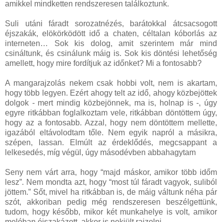
amikkel mindketten rendszeresen találkoztunk.
Suli utáni fáradt sorozatnézés, barátokkal átcsacsogott
éjszakák, elökörködött idő a chaten, céltalan kóborlás az
interneten… Sok kis dolog, amit szerintem már mind
csináltunk, és csinálunk máig is. Sok kis döntési lehetőség
amellett, hogy mire fordítjuk az időnket? Mi a fontosabb?
A mangarajzolás nekem csak hobbi volt, nem is akartam,
hogy több legyen. Ezért ahogy telt az idő, ahogy közbejöttek
dolgok - mert mindig közbejönnek, ma is, holnap is -, úgy
egyre ritkábban foglalkoztam vele, ritkábban döntöttem úgy,
hogy az a fontosabb. Azzal, hogy nem döntöttem mellette,
igazából eltávolodtam tőle. Nem egyik napról a másikra,
szépen, lassan. Elmúlt az érdeklődés, megcsappant a
lelkesedés, míg végül, úgy másodévben abbahagytam
Seny nem várt arra, hogy “majd máskor, amikor több időm
lesz”. Nem mondta azt, hogy “most túl fáradt vagyok, suliból
jöttem.” Sőt, mivel ha ritkábban is, de máig váltunk néha pár
szót, akkoriban pedig még rendszeresen beszélgettünk,
tudom, hogy később, mikor két munkahelye is volt, amikor
melóban éjszakázott, akkor is nekiült rajzolni.