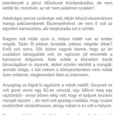
jelentkezett a pécsi Művészeti Középiskolába, de nem
vették fel, mondván, az ott “nem pokémon szakkör”.
Adottságra persze szüksége volt, ritkán készül olvasmányos
manga pálciaemberek főszereplésével, de nem ő volt az
egyetlen kamaszlány, aki meghaladta ezt a szintet.
Nagyon sok múlik azon is, milyen háttér van az ember
mögött. Talán őt jobban biztatták, jobban mögötte álltak?
Erről szó sincs. Sőt, biztos vagyok benne, hogy az én
családom támogatóbb volt, és egészen jól elviselték a
kamaszos dolgaimat. Neki voltak a közvetlen baráti
társaságában is olyanok, akiket szintén lekötött a mangák,
animék világa, s bár nekem a környezetemben nem voltak
ilyen emberek, megkerestem őket az interneten.
Anyagilag se lógott ki egyikünk a másik mellől. Senynek se
volt gond venni egy B2-es ceruzát, egy tűfilcet meg egy
rajztömböt - ennyi bőven elég volt, hogy el tudjunk kezdeni
mangát rajzolni -, de nem volt gazdag családja, hogy szuper
eszközöket vásárolhasson, ahogy nálam is ez volt a helyzet.