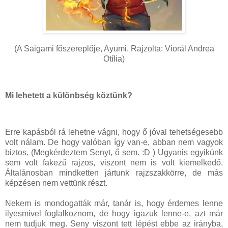
(A Saigami főszereplője, Ayumi. Rajzolta: Viorál Andrea
Otília)
Mi lehetett a különbség köztünk?
Erre kapásból rá lehetne vágni, hogy ő jóval tehetségesebb
volt nálam. De hogy valóban így van-e, abban nem vagyok
biztos. (Megkérdeztem Senyt, ő sem. :D ) Ugyanis egyikünk
sem volt fakezű rajzos, viszont nem is volt kiemelkedő.
Általánosban mindketten jártunk rajzszakkörre, de más
képzésen nem vettünk részt.
Nekem is mondogatták már, tanár is, hogy érdemes lenne
ilyesmivel foglalkoznom, de hogy igazuk lenne-e, azt már
nem tudjuk meg. Seny viszont tett lépést ebbe az irányba,