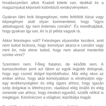
hivatásszerűen alkot. Kiadott kötete van, dedikál és a
magazinjukat képviseli különböző rendezvényeken.
Gyakran látni tinik blogregényei, netre feltöltött írásai vagy
képregényei alatt olyan kommenteket, hogy “úgyis
abbahagyod, így nem érdemes csinálni”. És mondhatjátok,
hogy gyakran így van, én is jó példa vagyok rá.
Akkor felesleges volt? Felesleges olyasmibe kezdeni, amit
nem tudod biztosra, hogy komolyan akarsz-e csinálni vagy
mint én, már eleve tudod, hogy nem akarod mesteribb
szintre vinni?
Szerintem nem. Főleg fiatalon, de később sem. A
kamaszkorban pont azt látom az egyik legjobb dolognak,
hogy egy csomó dolgot kipróbálhatsz. Már elég okos az
ember ahhoz, hogy akár komolyabban is elmélyüljön egy-
egy tevékenységben és elég ügyes ahhoz, hogy igazán
szép dolgokat is létrehozzon, ráadásul elég önálló és elég
ismerete van ahhoz, hogy mindezt egyedül, szülők nélkül is
megtegye. Körülnézzen a világban, kipróbálja magát.