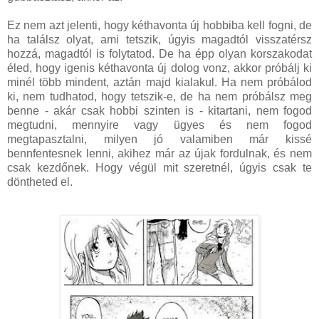
Ez nem azt jelenti, hogy kéthavonta új hobbiba kell fogni, de
ha találsz olyat, ami tetszik, úgyis magadtól visszatérsz
hozzá, magadtól is folytatod. De ha épp olyan korszakodat
éled, hogy igenis kéthavonta új dolog vonz, akkor próbálj ki
minél több mindent, aztán majd kialakul. Ha nem próbálod
ki, nem tudhatod, hogy tetszik-e, de ha nem próbálsz meg
benne - akár csak hobbi szinten is - kitartani, nem fogod
megtudni, mennyire vagy ügyes és nem fogod
megtapasztalni, milyen jó valamiben már kissé
bennfentesnek lenni, akihez már az újak fordulnak, és nem
csak kezdőnek. Hogy végül mit szeretnél, úgyis csak te
döntheted el.