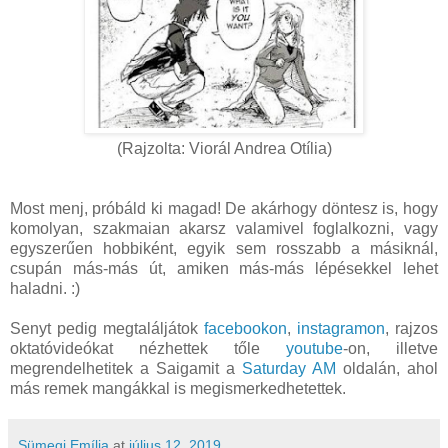
(Rajzolta: Viorál Andrea Otília)
Most menj, próbáld ki magad! De akárhogy döntesz is, hogy
komolyan, szakmaian akarsz valamivel foglalkozni, vagy
egyszerűen hobbiként, egyik sem rosszabb a másiknál,
csupán más-más út, amiken más-más lépésekkel lehet
haladni. :)
Senyt pedig megtaláljátok
facebookon
,
instagramon
, rajzos
oktatóvideókat nézhettek tőle
youtube
-on, illetve
megrendelhetitek a Saigamit a
Saturday AM
oldalán, ahol
más remek mangákkal is megismerkedhetettek.
Sümegi Emília
at
július 12, 2019