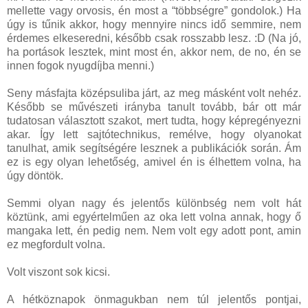
mellette vagy orvosis, én most a “többségre” gondolok.) Ha
úgy is tűnik akkor, hogy mennyire nincs idő semmire, nem
érdemes elkeseredni, később csak rosszabb lesz. :D (Na jó,
ha portások lesztek, mint most én, akkor nem, de no, én se
innen fogok nyugdíjba menni.)
Seny másfajta középsuliba járt, az meg másként volt nehéz.
Később se művészeti irányba tanult tovább, bár ott már
tudatosan választott szakot, mert tudta, hogy képregényezni
akar. Így lett sajtótechnikus, remélve, hogy olyanokat
tanulhat, amik segítségére lesznek a publikációk során. Ám
ez is egy olyan lehetőség, amivel én is élhettem volna, ha
úgy döntök.
Semmi olyan nagy és jelentős különbség nem volt hát
köztünk, ami egyértelműen az oka lett volna annak, hogy ő
mangaka lett, én pedig nem. Nem volt egy adott pont, amin
ez megfordult volna.
Volt viszont sok kicsi.
A hétköznapok önmagukban nem túl jelentős pontjai,