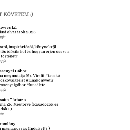
 lány, aki mangaka lett és a másik, aki nem
únius
(1)
T KÖVETEM :)
nyves 1x1
iusi olvasások 2026
apja
sról, inspirációról, könyvekről
tős idősík: hol és hogyan érjen össze a
 történet?
apja
ssenyei Gábor
a megmutatja Mr. Virslit #tacskó
cskóvalazélet #lunakönyvetír
essenyeigábor #lunaélete
apja
ásaim Tárháza
ma ZR: Megtörve (Ragadozók és
dák 1.)