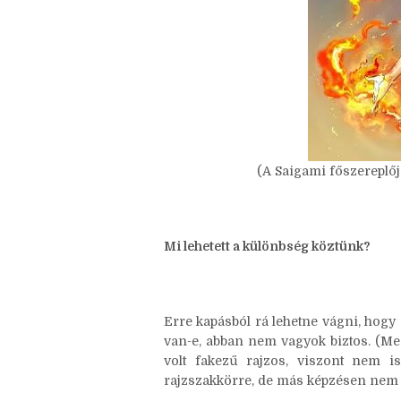
(A Saigami főszereplője
Mi lehetett a különbség köztünk?
Erre kapásból rá lehetne vágni, hogy 
van-e, abban nem vagyok biztos. (Me