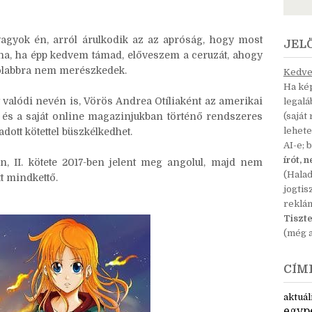
denesetre barátkoztam hasonló érdeklődésűekkel,
az oldalakat g-portálra. Így ismerkedtem meg a tőlem
 lánnyal, aki szintén képregényrajzolással töltötte a
agyok én, arról árulkodik az az apróság, hogy most
JEL
ha, ha épp kedvem támad, előveszem a ceruzát, ahogy
ávolabbra nem merészkedek.
Kedves
Ha kép
 valódi nevén is, Vörös Andrea Otíliaként az amerikai
legal
 és a saját online magazinjukban történő rendszeres
(saját
lehete
dott kötettel büszkélkedhet.
AI-e; 
írót, 
en, II. kötete 2017-ben jelent meg angolul, majd nem
(Hala
t mindkettő.
jogtis
reklá
Tiszte
(még a