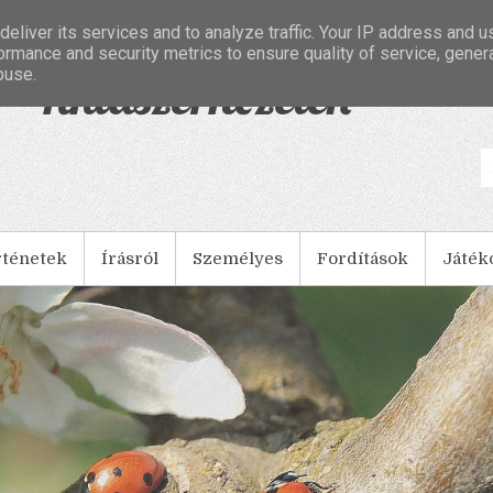
eliver its services and to analyze traffic. Your IP address and 
ormance and security metrics to ensure quality of service, gene
buse.
- Tintaszerkezetek
rténetek
Írásról
Személyes
Fordítások
Játék