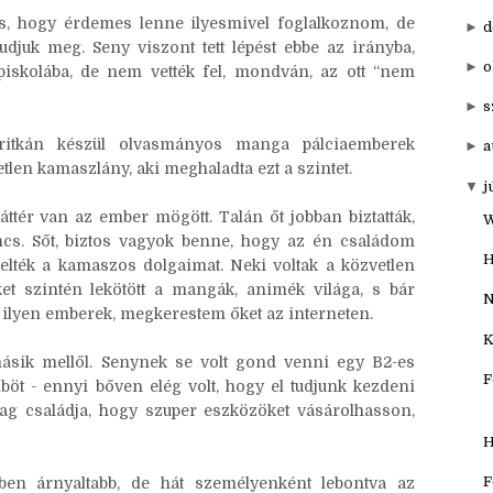
 volt kiemelkedő. Általánosban mindketten jártunk
►
20
ettünk részt.
▼
201
s, hogy érdemes lenne ilyesmivel foglalkoznom, de
►
d
djuk meg. Seny viszont tett lépést ebbe az irányba,
►
o
piskolába, de nem vették fel, mondván, az ott “nem
►
s
 ritkán készül olvasmányos manga pálciaemberek
►
a
tlen kamaszlány, aki meghaladta ezt a szintet.
▼
j
ttér van az ember mögött. Talán őt jobban biztatták,
W
ncs. Sőt, biztos vagyok benne, hogy az én családom
H
selték a kamaszos dolgaimat. Neki voltak a közvetlen
ket szintén lekötött a mangák, animék világa, s bár
N
lyen emberek, megkerestem őket az interneten.
K
másik mellől. Senynek se volt gond venni egy B2-es
F
mböt - ennyi bőven elég volt, hogy el tudjunk kezdeni
ag családja, hogy szuper eszközöket vásárolhasson,