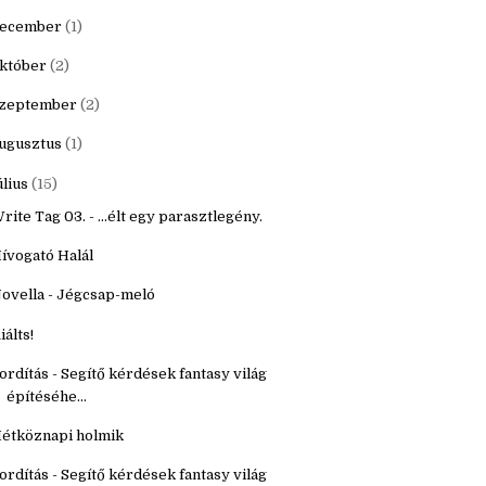
20
(16)
9
(22)
ecember
(1)
któber
(2)
zeptember
(2)
ugusztus
(1)
úlius
(15)
rite Tag 03. - ...élt egy parasztlegény.
ívogató Halál
ovella - Jégcsap-meló
iálts!
ordítás - Segítő kérdések fantasy világ
építéséhe...