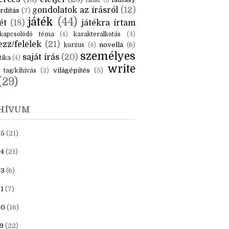
KÉK
is
(6)
beszámoló
(6)
ceruzanyomok
(6)
erces
(13)
életjel
(23)
fantasy
fanfic
(1)
gondolatok az írásról
(12)
rdítás
(7)
játék
(44)
ét
(18)
játékra írtam
kapcsolódó téma
(4)
karakteralkotás
(3)
zz/felelek
(21)
novella
(6)
kurzus
(4)
személyes
saját írás
(20)
tika
(4)
write
világépítés
(5)
tag/kihívás
(2)
(29)
HÍVUM
25
(21)
4
(21)
23
(6)
1
(7)