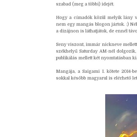
lent még megtudtok valamit -, min
miközben én is elkezdtem feltölteni 
több száz kilométerre lakó, korombeli
szabad (meg a többi) idejét.
Hogy a címadók közül melyik lány v
nem egy mangás blogon jártok. :) Né
a dizájnon is láthatjátok, de ennél t
Seny viszont, immár nickneve mellett
székhelyű Saturday AM-nél dolgozik,
publikálás mellett két nyomtatásban kia
Mangája, a Saigami I. kötete 2014-b
sokkal később magyarul is elérhető let