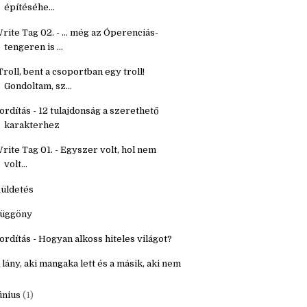
étköznapi holmik
ordítás - Segítő kérdések fantasy világ
építéséhe...
rite Tag 02. - ... még az Óperenciás-
tengeren is ...
Troll, bent a csoportban egy troll!
Gondoltam, sz...
ordítás - 12 tulajdonság a szerethető
karakterhez
rite Tag 01. - Egyszer volt, hol nem
volt...
üldetés
üggöny
ordítás - Hogyan alkoss hiteles világot?