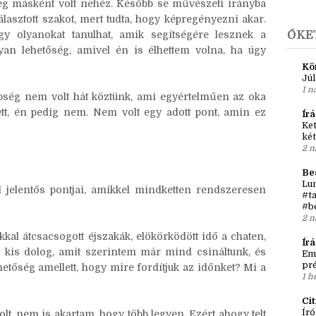
A
 lesztek, mint most én, akkor nem, de no, én se innen
►
j
meg másként volt nehéz. Később se művészeti irányba
választott szakot, mert tudta, hogy képregényezni akar.
ogy olyanokat tanulhat, amik segítségére lesznek a
ŐKE
yan lehetőség, amivel én is élhettem volna, ha úgy
Kö
Júl
1 n
bség nem volt hát köztünk, ami egyértelműen az oka
tt, én pedig nem. Nem volt egy adott pont, amin ez
Írá
Ket
két
2 n
Be
Lun
jelentős pontjai, amikkel mindketten rendszeresen
#ta
#b
2 n
okkal átcsacsogott éjszakák, elökörködött idő a chaten,
Ír
k kis dolog, amit szerintem már mind csináltunk, és
Em
pré
hetőség amellett, hogy mire fordítjuk az időnket? Mi a