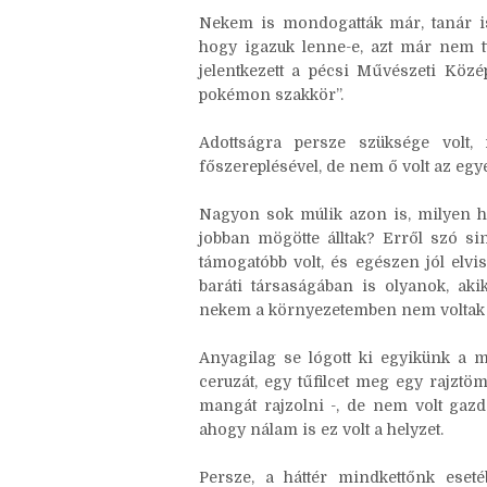
volt fakezű rajzos, viszont nem is
rajzszakkörre, de más képzésen nem v
Nekem is mondogatták már, tanár i
hogy igazuk lenne-e, azt már nem tu
jelentkezett a pécsi Művészeti Közé
pokémon szakkör”.
Adottságra persze szüksége volt,
főszereplésével, de nem ő volt az egye
Nagyon sok múlik azon is, milyen há
jobban mögötte álltak? Erről szó si
támogatóbb volt, és egészen jól elvi
baráti társaságában is olyanok, aki
nekem a környezetemben nem voltak i
Anyagilag se lógott ki egyikünk a 
ceruzát, egy tűfilcet meg egy rajztö
mangát rajzolni -, de nem volt gazd