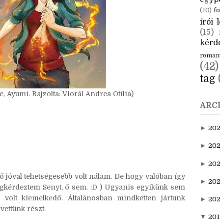
CÍM
aktuál
egyp
(10)
fo
írói l
(15)
kérde
roman
(42)
tag
, Ayumi. Rajzolta: Viorál Andrea Otília)
ARC
►
20
►
202
►
20
ő jóval tehetségesebb volt nálam. De hogy valóban így
►
202
gkérdeztem Senyt, ő sem. :D ) Ugyanis egyikünk sem