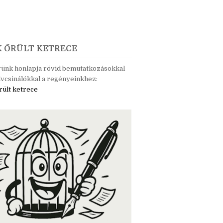
K ŐRÜLT KETRECE
rünk honlapja rövid bemutatkozásokkal
vcsinálókkal a regényeinkhez:
rült ketrece