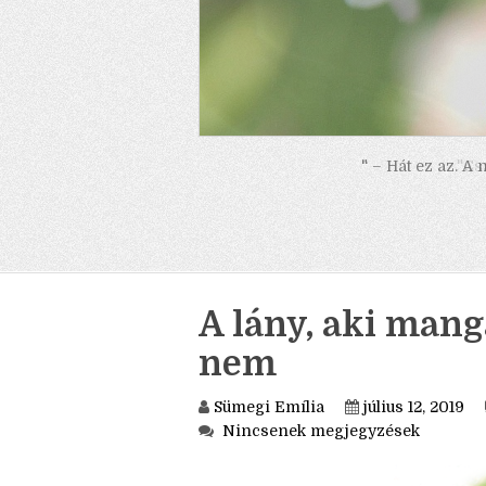
" – Hát ez az. A
A lány, aki manga
nem
Sümegi Emília
július 12, 2019