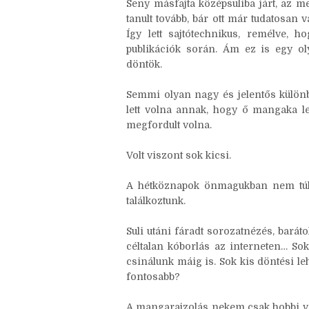
rosszabb lesz. :D (Na jó, ha portások
fogok nyugdíjba menni.)
Seny másfajta középsuliba járt, az 
tanult tovább, bár ott már tudatosan 
Így lett sajtótechnikus, remélve, h
publikációk során. Ám ez is egy ol
döntök.
Semmi olyan nagy és jelentős külön
lett volna annak, hogy ő mangaka le
megfordult volna.
Volt viszont sok kicsi.
A hétköznapok önmagukban nem túl 
találkoztunk.
Suli utáni fáradt sorozatnézés, barát
céltalan kóborlás az interneten… So
csinálunk máig is. Sok kis döntési le