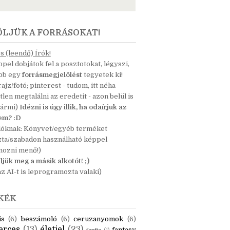
ÖLJÜK A FORRÁSOKAT!
 (leendő) Írók!
pel dobjátok fel a posztotokat, légyszi,
ább egy
forrásmegjelölést
tegyetek ki!
 rajz/fotó; pinterest - tudom, itt néha
tlen megtalálni az eredetit - azon belül is
bármi)
Idézni is úgy illik, ha odaírjuk az
nem? :D
dóknak: Könyvet/egyéb terméket
zta/szabadon használható képpel
mozni menő!)
ljük meg a másik alkotót! ;)
z AI-t is leprogramozta valaki)