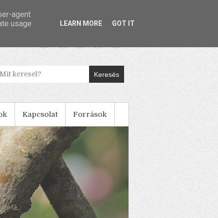
user-agent
rate usage
LEARN MORE
GOT IT
Keresés
ok
Kapcsolat
Források