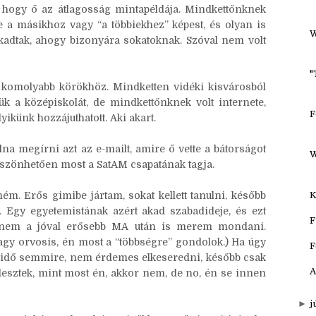
H
F
ében árnyaltabb, de hát személyenként lebontva az
, hogy ő az átlagosság mintapéldája. Mindkettőnknek
e a másikhoz vagy “a többiekhez” képest, és olyan is
W
kadtak, ahogy bizonyára sokatoknak. Szóval nem volt
"
 komolyabb körökhöz. Mindketten vidéki kisvárosból
 a középiskolát, de mindkettőnknek volt internete,
F
yikünk hozzájuthatott. Aki akart.
a megírni azt az e-mailt, amire ő vette a bátorságot
W
öszönhetően most a SatAM csapatának tagja.
K
ém. Erős gimibe jártam, sokat kellett tanulni, később
i. Egy egyetemistának azért akad szabadideje, és ezt
F
anem a jóval erősebb MA után is merem mondani.
vagy orvosis, én most a “többségre” gondolok.) Ha úgy
F
 idő semmire, nem érdemes elkeseredni, később csak