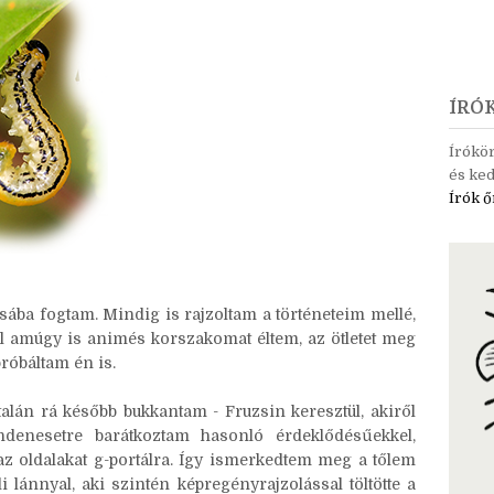
ÍRÓ
Írókö
és ked
Írók ő
sába fogtam. Mindig is rajzoltam a történeteim mellé,
l amúgy is animés korszakomat éltem, az ötletet meg
próbáltam én is.
 talán rá később bukkantam - Fruzsin keresztül, akiről