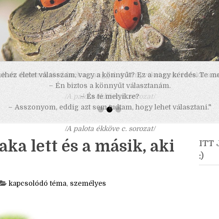
 nehéz életet válasszam, vagy a könnyűt? Ez a nagy kérdés. Te m
– Én biztos a könnyűt választanám.
– És te melyikre?
– Asszonyom, eddig azt sem tudtam, hogy lehet választani."
/A palota ékköve c. sorozat/
ka lett és a másik, aki
ITT
:)
kapcsolódó téma
,
személyes