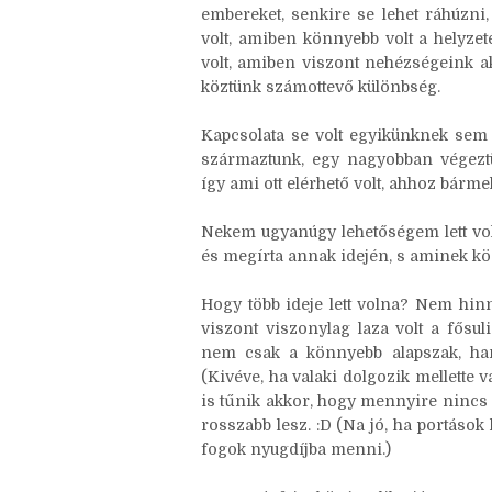
ahogy nálam is ez volt a helyzet.
Persze, a háttér mindkettőnk eset
embereket, senkire se lehet ráhúzni
volt, amiben könnyebb volt a helyzet
volt, amiben viszont nehézségeink a
köztünk számottevő különbség.
Kapcsolata se volt egyikünknek sem
származtunk, egy nagyobban végeztük
így ami ott elérhető volt, ahhoz bármel
Nekem ugyanúgy lehetőségem lett voln
és megírta annak idején, s aminek k
Hogy több ideje lett volna? Nem hinn
viszont viszonylag laza volt a fősul
nem csak a könnyebb alapszak, h
(Kivéve, ha valaki dolgozik mellette 
is tűnik akkor, hogy mennyire nincs