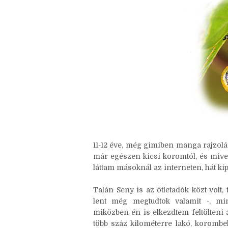
Nincsenek megjegyzések
11-12 éve, még gimiben manga rajzolá
már egészen kicsi koromtól, és mive
láttam másoknál az interneten, hát ki
Talán Seny is az ötletadók közt volt,