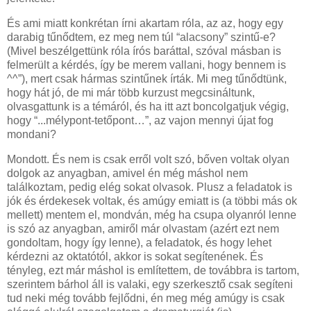
És ami miatt konkrétan írni akartam róla, az az, hogy egy
darabig tűnődtem, ez meg nem túl “alacsony” szintű-e?
(Mivel beszélgettünk róla írós baráttal, szóval másban is
felmerült a kérdés, így be merem vallani, hogy bennem is
^^”), mert csak hármas szintűnek írták. Mi meg tűnődtünk,
hogy hát jó, de mi már több kurzust megcsináltunk,
olvasgattunk is a témáról, és ha itt azt boncolgatjuk végig,
hogy “...mélypont-tetőpont…”, az vajon mennyi újat fog
mondani?
Mondott. És nem is csak erről volt szó, bőven voltak olyan
dolgok az anyagban, amivel én még máshol nem
találkoztam, pedig elég sokat olvasok. Plusz a feladatok is
jók és érdekesek voltak, és amúgy emiatt is (a többi más ok
mellett) mentem el, mondván, még ha csupa olyanról lenne
is szó az anyagban, amiről már olvastam (azért ezt nem
gondoltam, hogy így lenne), a feladatok, és hogy lehet
kérdezni az oktatótól, akkor is sokat segítenének. És
tényleg, ezt már máshol is említettem, de továbbra is tartom,
szerintem bárhol áll is valaki, egy szerkesztő csak segíteni
tud neki még tovább fejlődni, én meg még amúgy is csak