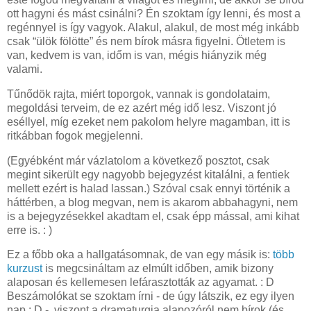
ott hagyni és mást csinálni? Én szoktam így lenni, és most a
regénnyel is így vagyok. Alakul, alakul, de most még inkább
csak “ülök fölötte” és nem bírok másra figyelni. Ötletem is
van, kedvem is van, időm is van, mégis hiányzik még
valami.
Tűnődök rajta, miért toporgok, vannak is gondolataim,
megoldási terveim, de ez azért még idő lesz. Viszont jó
eséllyel, míg ezeket nem pakolom helyre magamban, itt is
ritkábban fogok megjelenni.
(Egyébként már vázlatolom a következő posztot, csak
megint sikerült egy nagyobb bejegyzést kitalálni, a fentiek
mellett ezért is halad lassan.) Szóval csak ennyi történik a
háttérben, a blog megvan, nem is akarom abbahagyni, nem
is a bejegyzésekkel akadtam el, csak épp mással, ami kihat
erre is. : )
Ez a főbb oka a hallgatásomnak, de van egy másik is:
több
kurzust
is megcsináltam az elmúlt időben, amik bizony
alaposan és kellemesen lefárasztották az agyamat. : D
Beszámolókat se szoktam írni - de úgy látszik, ez egy ilyen
nap : D -, viszont a dramaturgia alapozóról nem bírok (és