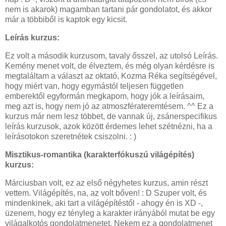
nem is akarok) magamban tartani pár gondolatot, és akkor
már a többiből is kaptok egy kicsit.
Leírás kurzus:
Ez volt a második kurzusom, tavaly ősszel, az utolsó Leírás.
Kemény menet volt, de élveztem, és még olyan kérdésre is
megtaláltam a választ az oktató, Kozma Réka segítségével,
hogy miért van, hogy egymástól teljesen független
emberektől egyformán megkapom, hogy jók a leírásaim,
meg azt is, hogy nem jó az atmoszférateremtésem. ^^ Ez a
kurzus már nem lesz többet, de vannak új, zsánerspecifikus
leírás kurzusok, azok között érdemes lehet szétnézni, ha a
leírásotokon szeretnétek csiszolni. : )
Misztikus-romantika (karakterfókuszú világépítés)
kurzus:
Márciusban volt, ez az első négyhetes kurzus, amin részt
vettem. Világépítés, na, az volt bőven! : D Szuper volt, és
mindenkinek, aki tart a világépítéstől - ahogy én is XD -,
üzenem, hogy ez tényleg a karakter irányából mutat be egy
világalkotós gondolatmenetet. Nekem ez a gondolatmenet