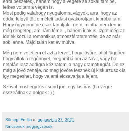
erről beszélek), hanem hogy a végére se sokalltam be,
lelkes voltam a végén is.
Most pedig valahogy nyugalomra vágyok, arra, hogy az
eddig felgyűjtött elméleti tudást gyakoroljam, kipróbáljam.
Hogy úgymond ne csak tanuljak - nem, mintha nem lenne
még rengeteg, ami rám férne -, hanem írjak is. Izgat még az
ideiek közül a romantikus atmoszférateremtés, de az már
sok lenne. Majd talán két év múlva.
Még nem vetettem el azt a tervet, hogy jövőre, attól függően,
hogy állok a regénnyel, megpróbálom az NA-t, vagy ha
netalán lesz addigra kéziratom, a nagy dramaturgiát. De ez
még a jövő zenéje, no meg jövőre lesznek új kiskurzusok is,
így megeshet, hogy valami elcsavarja a fejem.
Szóval most egy kis csend jön, egy kis írás (ha végre
összeállnak a dolgok : ) ).
Sümegi Emília
at
augusztus 27, 2021
Nincsenek megjegyzések: