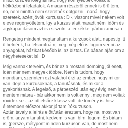
misztikust, és főleg amiatt, hogy könnyebbek voltak a
hétközbeni feladatok. A magam részéről ennek is örültem,
no, nem mintha nem szeretnék dolgozni - naná, hogy
szeretek, azért jövök kurzusra : D -, viszont mivel nekem volt
eleve regényötletem, így a kurzus alatt maradt némi időm és
agykapacitásom azt is csiszolni a leckékkel párhuzamosan.
Rengeteg mindent megtanultam a kurzusok alatt, napestig itt
ülhetnénk, ha felsorolnám, meg még elő is fogom venni az
anyagokat, házikat később is, az biztos. És bátran ajánlom a
négyheteseket is! : D
Még vannak terveim, és bár ez a mostani dömping jól esett,
idén már nem megyek többre. Nem is tudom, hogy
mondjam, szerintem ezt valahol érzi az ember, hogy mikor
van ideje a kurzusoknak, a tanulásnak, és mikor a
gyakorlásnak. A legelső, a párbeszéd után egy évig nem is
mentem másra - bár akkor nem is volt ennyi, meg nem voltak
rövidek se -, az ott elsőre klassz volt, de tömény is, hisz
életemben először akkor jártam írókurzuson.
Aztán tavaly a leírás előtt/után éreztem, hogy na, most van
erőm, agyam tanulni, kedvem is van, bírni fogom. És bírtam
is, (persze, mélypont minden kurzuson van, de most nem