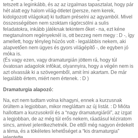
tetszett a leginkább, és az az izgalmas tapasztalat, hogy pár
hét alatt egy halom világ-ötletet (persze, nem kerek,
kidolgozott világokat) ki tudtam préselni az agyamból. Mivel
összességében nem szoktam rágörcsölni a sulis
feladatokra, inkább játéknak tekintem őket - na, ezt kéne
megtanulnom regényeknél is, ott bezzeg nem megy : D -, így
amellett, hogy tényleg húzós volt - legalábbis nekem, aki
alapvetően nem ügyes és gyors világépítő -, de egyben jó
móka is.
(És vagy ezen, vagy dramaturgián jöttem rá, hogy túl
óvatosan adagolok infókat, olyannyira, hogy a végén nem is
azt olvassák ki a szövegemből, amit írni akartam. De már
legalább értem, miért nem értenek. : D )
Dramaturgia alapozó:
Na, ezt nem tudtam volna kihagyni, ennek a kurzusnak
örültem a legjobban, mikor megláttam az új listát. : D Mióta
hallottam a kurzusokról és a “nagy dramaturgiáról”, az izgat
a legjobban, de az még túl erős nekem, ráadásul kéziratom
sincs, amivel jelentkezhetnék. De ettől még nagyon érdekelt
a téma, és a tökéletes lehetőséget a “kis dramaturgia”
jelentette.