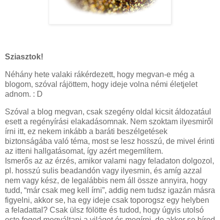
Sziasztok!
Néhány hete valaki rákérdezett, hogy megvan-e még a
blogom, szóval rájöttem, hogy ideje volna némi életjelet
adnom. : D
Szóval a blog megvan, csak szegény oldal kicsit áldozatául
esett a regényírási elakadásomnak. Nem szoktam ilyesmiről
írni itt, ez nekem inkább a baráti beszélgetések
biztonságába való téma, most se lesz hosszú, de mivel érinti
az itteni hallgatásomat, így azért megemlítem.
Ismerős az az érzés, amikor valami nagy feladaton dolgozol,
pl. hosszú sulis beadandón vagy ilyesmin, és amíg azzal
nem vagy kész, de legalábbis nem áll össze annyira, hogy
tudd, “már csak meg kell írni”, addig nem tudsz igazán másra
figyelni, akkor se, ha egy ideje csak toporogsz egy helyben
a feladattal? Csak ülsz fölötte és tudod, hogy úgyis utolsó
este fogod megváltani a világot és megírni, de akkor se bírod