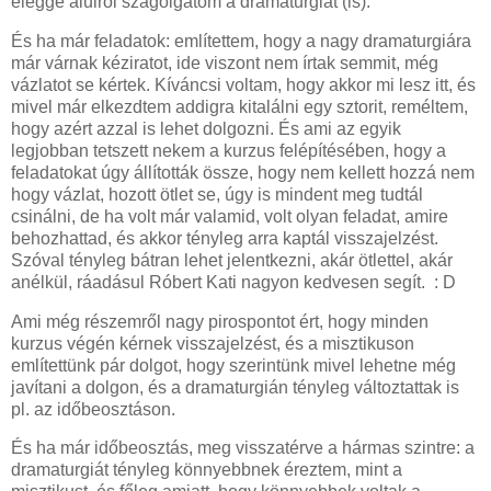
eléggé alulról szagolgatom a dramaturgiát (is).
És ha már feladatok: említettem, hogy a nagy dramaturgiára
már várnak kéziratot, ide viszont nem írtak semmit, még
vázlatot se kértek. Kíváncsi voltam, hogy akkor mi lesz itt, és
mivel már elkezdtem addigra kitalálni egy sztorit, reméltem,
hogy azért azzal is lehet dolgozni. És ami az egyik
legjobban tetszett nekem a kurzus felépítésében, hogy a
feladatokat úgy állították össze, hogy nem kellett hozzá nem
hogy vázlat, hozott ötlet se, úgy is mindent meg tudtál
csinálni, de ha volt már valamid, volt olyan feladat, amire
behozhattad, és akkor tényleg arra kaptál visszajelzést.
Szóval tényleg bátran lehet jelentkezni, akár ötlettel, akár
anélkül, ráadásul Róbert Kati nagyon kedvesen segít. : D
Ami még részemről nagy pirospontot ért, hogy minden
kurzus végén kérnek visszajelzést, és a misztikuson
említettünk pár dolgot, hogy szerintünk mivel lehetne még
javítani a dolgon, és a dramaturgián tényleg változtattak is
pl. az időbeosztáson.
És ha már időbeosztás, meg visszatérve a hármas szintre: a
dramaturgiát tényleg könnyebbnek éreztem, mint a