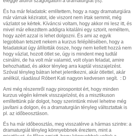
eléggé alulról szagolgatom a dramaturgiát (is).
És ha már feladatok: említettem, hogy a nagy dramaturgiára
már várnak kéziratot, ide viszont nem írtak semmit, még
vázlatot se kértek. Kíváncsi voltam, hogy akkor mi lesz itt, és
mivel már elkezdtem addigra kitalálni egy sztorit, reméltem,
hogy azért azzal is lehet dolgozni. És ami az egyik
legjobban tetszett nekem a kurzus felépítésében, hogy a
feladatokat úgy állították össze, hogy nem kellett hozzá nem
hogy vázlat, hozott ötlet se, úgy is mindent meg tudtál
csinálni, de ha volt már valamid, volt olyan feladat, amire
behozhattad, és akkor tényleg arra kaptál visszajelzést.
Szóval tényleg bátran lehet jelentkezni, akár ötlettel, akár
anélkül, ráadásul Róbert Kati nagyon kedvesen segít. : D
Ami még részemről nagy pirospontot ért, hogy minden
kurzus végén kérnek visszajelzést, és a misztikuson
említettünk pár dolgot, hogy szerintünk mivel lehetne még
javítani a dolgon, és a dramaturgián tényleg változtattak is
pl. az időbeosztáson.
És ha már időbeosztás, meg visszatérve a hármas szintre: a
dramaturgiát tényleg könnyebbnek éreztem, mint a