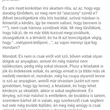
És ami miatt konkrétan írni akartam róla, az az, hogy egy
darabig tűnődtem, ez meg nem túl “alacsony” szintű-e?
(Mivel beszélgettünk róla írós baráttal, szóval másban is
felmerült a kérdés, így be merem vallani, hogy bennem is
^^”), mert csak hármas szintűnek írták. Mi meg tűnődtünk,
hogy hát jó, de mi már több kurzust megcsináltunk,
olvasgattunk is a témáról, és ha itt azt boncolgatjuk végig,
hogy “...mélypont-tetőpont…”, az vajon mennyi újat fog
mondani?
Mondott. És nem is csak erről volt szó, bőven voltak olyan
dolgok az anyagban, amivel én még máshol nem
találkoztam, pedig elég sokat olvasok. Plusz a feladatok is
jók és érdekesek voltak, és amúgy emiatt is (a többi más ok
mellett) mentem el, mondván, még ha csupa olyanról lenne
is szó az anyagban, amiről már olvastam (azért ezt nem
gondoltam, hogy így lenne), a feladatok, és hogy lehet
kérdezni az oktatótól, akkor is sokat segítenének. És
tényleg, ezt már máshol is említettem, de továbbra is tartom,
szerintem bárhol áll is valaki, egy szerkesztő csak segíteni
tud neki még tovább fejlődni, én meg még amúgy is csak