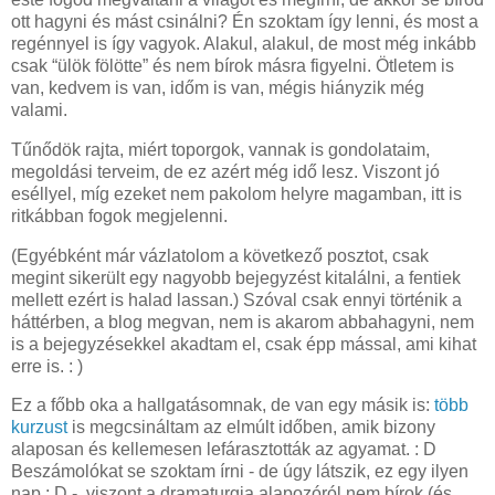
ott hagyni és mást csinálni? Én szoktam így lenni, és most a
regénnyel is így vagyok. Alakul, alakul, de most még inkább
csak “ülök fölötte” és nem bírok másra figyelni. Ötletem is
van, kedvem is van, időm is van, mégis hiányzik még
valami.
Tűnődök rajta, miért toporgok, vannak is gondolataim,
megoldási terveim, de ez azért még idő lesz. Viszont jó
eséllyel, míg ezeket nem pakolom helyre magamban, itt is
ritkábban fogok megjelenni.
(Egyébként már vázlatolom a következő posztot, csak
megint sikerült egy nagyobb bejegyzést kitalálni, a fentiek
mellett ezért is halad lassan.) Szóval csak ennyi történik a
háttérben, a blog megvan, nem is akarom abbahagyni, nem
is a bejegyzésekkel akadtam el, csak épp mással, ami kihat
erre is. : )
Ez a főbb oka a hallgatásomnak, de van egy másik is:
több
kurzust
is megcsináltam az elmúlt időben, amik bizony
alaposan és kellemesen lefárasztották az agyamat. : D
Beszámolókat se szoktam írni - de úgy látszik, ez egy ilyen
nap : D -, viszont a dramaturgia alapozóról nem bírok (és