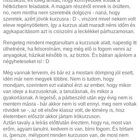
misztikust, és főleg amiatt, hogy könnyebbek voltak a
hétközbeni feladatok. A magam részéről ennek is örültem,
no, nem mintha nem szeretnék dolgozni - naná, hogy
szeretek, azért jövök kurzusra : D -, viszont mivel nekem volt
eleve regényötletem, így a kurzus alatt maradt némi időm és
agykapacitásom azt is csiszolni a leckékkel párhuzamosan.
Rengeteg mindent megtanultam a kurzusok alatt, napestig itt
ülhetnénk, ha felsorolnám, meg még elő is fogom venni az
anyagokat, házikat később is, az biztos. És bátran ajánlom a
négyheteseket is! : D
Még vannak terveim, és bár ez a mostani dömping jól esett,
idén már nem megyek többre. Nem is tudom, hogy
mondjam, szerintem ezt valahol érzi az ember, hogy mikor
van ideje a kurzusoknak, a tanulásnak, és mikor a
gyakorlásnak. A legelső, a párbeszéd után egy évig nem is
mentem másra - bár akkor nem is volt ennyi, meg nem voltak
rövidek se -, az ott elsőre klassz volt, de tömény is, hisz
életemben először akkor jártam írókurzuson.
Aztán tavaly a leírás előtt/után éreztem, hogy na, most van
erőm, agyam tanulni, kedvem is van, bírni fogom. És bírtam
is, (persze, mélypont minden kurzuson van, de most nem