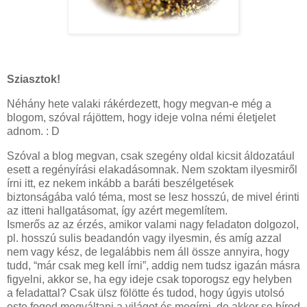
Sziasztok!
Néhány hete valaki rákérdezett, hogy megvan-e még a
blogom, szóval rájöttem, hogy ideje volna némi életjelet
adnom. : D
Szóval a blog megvan, csak szegény oldal kicsit áldozatául
esett a regényírási elakadásomnak. Nem szoktam ilyesmiről
írni itt, ez nekem inkább a baráti beszélgetések
biztonságába való téma, most se lesz hosszú, de mivel érinti
az itteni hallgatásomat, így azért megemlítem.
Ismerős az az érzés, amikor valami nagy feladaton dolgozol,
pl. hosszú sulis beadandón vagy ilyesmin, és amíg azzal
nem vagy kész, de legalábbis nem áll össze annyira, hogy
tudd, “már csak meg kell írni”, addig nem tudsz igazán másra
figyelni, akkor se, ha egy ideje csak toporogsz egy helyben
a feladattal? Csak ülsz fölötte és tudod, hogy úgyis utolsó
este fogod megváltani a világot és megírni, de akkor se bírod