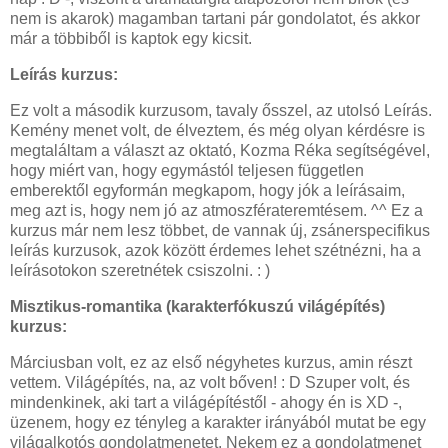
nem is akarok) magamban tartani pár gondolatot, és akkor
már a többiből is kaptok egy kicsit.
Leírás kurzus:
Ez volt a második kurzusom, tavaly ősszel, az utolsó Leírás.
Kemény menet volt, de élveztem, és még olyan kérdésre is
megtaláltam a választ az oktató, Kozma Réka segítségével,
hogy miért van, hogy egymástól teljesen független
emberektől egyformán megkapom, hogy jók a leírásaim,
meg azt is, hogy nem jó az atmoszférateremtésem. ^^ Ez a
kurzus már nem lesz többet, de vannak új, zsánerspecifikus
leírás kurzusok, azok között érdemes lehet szétnézni, ha a
leírásotokon szeretnétek csiszolni. : )
Misztikus-romantika (karakterfókuszú világépítés)
kurzus:
Márciusban volt, ez az első négyhetes kurzus, amin részt
vettem. Világépítés, na, az volt bőven! : D Szuper volt, és
mindenkinek, aki tart a világépítéstől - ahogy én is XD -,
üzenem, hogy ez tényleg a karakter irányából mutat be egy
világalkotós gondolatmenetet. Nekem ez a gondolatmenet