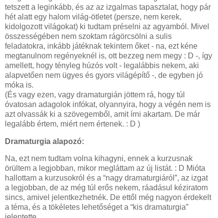
tetszett a leginkább, és az az izgalmas tapasztalat, hogy pár
hét alatt egy halom világ-ötletet (persze, nem kerek,
kidolgozott világokat) ki tudtam préselni az agyamból. Mivel
összességében nem szoktam rágörcsölni a sulis
feladatokra, inkább játéknak tekintem őket - na, ezt kéne
megtanulnom regényeknél is, ott bezzeg nem megy : D -, így
amellett, hogy tényleg húzós volt - legalábbis nekem, aki
alapvetően nem ügyes és gyors világépítő -, de egyben jó
móka is.
(És vagy ezen, vagy dramaturgián jöttem rá, hogy túl
óvatosan adagolok infókat, olyannyira, hogy a végén nem is
azt olvassák ki a szövegemből, amit írni akartam. De már
legalább értem, miért nem értenek. : D )
Dramaturgia alapozó:
Na, ezt nem tudtam volna kihagyni, ennek a kurzusnak
örültem a legjobban, mikor megláttam az új listát. : D Mióta
hallottam a kurzusokról és a “nagy dramaturgiáról”, az izgat
a legjobban, de az még túl erős nekem, ráadásul kéziratom
sincs, amivel jelentkezhetnék. De ettől még nagyon érdekelt
a téma, és a tökéletes lehetőséget a “kis dramaturgia”
jelentette.