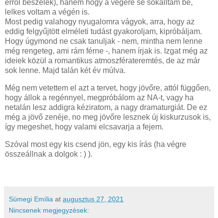
erről beszélek), hanem hogy a végére se sokalltam be,
lelkes voltam a végén is.
Most pedig valahogy nyugalomra vágyok, arra, hogy az
eddig felgyűjtött elméleti tudást gyakoroljam, kipróbáljam.
Hogy úgymond ne csak tanuljak - nem, mintha nem lenne
még rengeteg, ami rám férne -, hanem írjak is. Izgat még az
ideiek közül a romantikus atmoszférateremtés, de az már
sok lenne. Majd talán két év múlva.
Még nem vetettem el azt a tervet, hogy jövőre, attól függően,
hogy állok a regénnyel, megpróbálom az NA-t, vagy ha
netalán lesz addigra kéziratom, a nagy dramaturgiát. De ez
még a jövő zenéje, no meg jövőre lesznek új kiskurzusok is,
így megeshet, hogy valami elcsavarja a fejem.
Szóval most egy kis csend jön, egy kis írás (ha végre
összeállnak a dolgok : ) ).
Sümegi Emília
at
augusztus 27, 2021
Nincsenek megjegyzések: