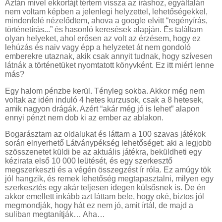
Aztán mivel ekkortájt tértem vissza az íráshoz, egyáltalán
nem voltam képben a jelenlegi helyzettel, lehetőségekkel,
mindenfelé nézelődtem, ahova a google elvitt “regényírás,
történetírás...” és hasonló keresések alapján. És találtam
olyan helyeket, ahol erősen az volt az érzésem, hogy ez
lehúzás és naiv vagy épp a helyzetet át nem gondoló
emberekre utaznak, akik csak annyit tudnak, hogy szívesen
látnák a történetüket nyomtatott könyvként. Ez itt miért lenne
más?
Egy halom pénzbe kerül. Tényleg sokba. Akkor még nem
voltak az idén induló 4 hetes kurzusok, csak a 8 hetesek,
amik nagyon drágák. Azért “akár még jó is lehet” alapon
ennyi pénzt nem dob ki az ember az ablakon.
Bogarásztam az oldalukat és láttam a 100 szavas játékok
során elnyerhető Látványpékség lehetőséget: aki a legjobb
szösszenetet küldi be az aktuális játékra, beküldheti egy
kézirata első 10 000 leütését, és egy szerkesztő
megszerkeszti és a végén összegzést ír róla. Ez amúgy tök
jól hangzik, és remek lehetőség megtapasztalni, milyen egy
szerkesztés egy akár teljesen idegen külsősnek is. De én
akkor emellett inkább azt láttam bele, hogy oké, biztos jól
megmondják, hogy hát ez nem jó, amit írtál, de majd a
suliban megtanítják… Aha…