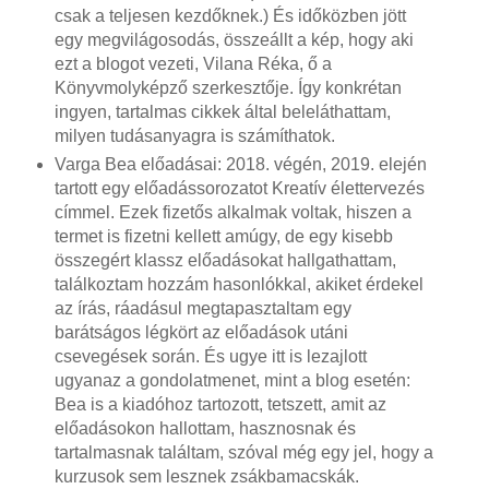
csak a teljesen kezdőknek.) És időközben jött
egy megvilágosodás, összeállt a kép, hogy aki
ezt a blogot vezeti, Vilana Réka, ő a
Könyvmolyképző szerkesztője. Így konkrétan
ingyen, tartalmas cikkek által beleláthattam,
milyen tudásanyagra is számíthatok.
Varga Bea előadásai: 2018. végén, 2019. elején
tartott egy előadássorozatot Kreatív élettervezés
címmel. Ezek fizetős alkalmak voltak, hiszen a
termet is fizetni kellett amúgy, de egy kisebb
összegért klassz előadásokat hallgathattam,
találkoztam hozzám hasonlókkal, akiket érdekel
az írás, ráadásul megtapasztaltam egy
barátságos légkört az előadások utáni
csevegések során. És ugye itt is lezajlott
ugyanaz a gondolatmenet, mint a blog esetén:
Bea is a kiadóhoz tartozott, tetszett, amit az
előadásokon hallottam, hasznosnak és
tartalmasnak találtam, szóval még egy jel, hogy a
kurzusok sem lesznek zsákbamacskák.