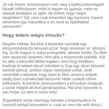
Jó sok érvem, benyomásom volt, meg a tájékozatlanságból
fakadó infóhiányom, miért is legyen ez gyanús, miért ne
akarjak besétálni az ajtón. Mi történt, hogy mégis
megtettem? Sőt, nem csak elmentem egy kurzusra, hanem
elmentem egy másodikra is és most az újabbakkal
szemezek?
Hogy lettem mégis írósulis?
Negatív előkép: Barátok a kezembe nyomtak egy
könyvmolyképzős könyvet azzal, hogy olvassam el, tetszeni
fog, és ők maguk is sokat emlegették, idéztek belőle. És őket
nem olyannak ismerem, mint akik a tiniponyvát szeretik. Hát
én attól a könyvtől többet kaptam, mint hogy beláttam,
kiadnak itt nekem tetsző műveket is. Épp egy olyan könyvet
sikerült adniuk, amiben olyan mondatok voltak, amik
vonzották a tollamat, hogy írjam ki őket, annyira szépek,
pedig ilyen szórakoztató könyvnél ritkán szokott nálam
előfordulni. Konkrétan beleszerettem a könyvben megbújó,
a sorok mögött ott lévő gondolatokba. Hát ahol ilyennek is
van helye, az nem is rossz hely!
(Egyébként azóta máshogy tekintek a tiniponyvákra és
hasonló jellegű könyvekre is, csak az nem ide való téma.)