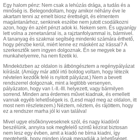
Egy halom pénz: Nem csak a lehúzás drága, a tudás és a
minőség is. Belegondoltam, hogy amikor néhány éve le
akartam tenni az emelt biosz érettségit, és elmentem
magántanárhoz, senkinek eszébe nem jutott csodálkozni
azon, hogy én azért pénzt adok ki. Nekem sem. És ugyanígy
lett volna a zenetanárral is, a rajztanfolyammal is, bármivel.
A tananyag és szakmai segítség mindenki számára érthető,
hogy pénzbe kerül, miért lenne ez másként az írással? A
szerkesztők sem ingyen dolgoznak. Én se megyek be a
munkahelyemre, ha nem fizetik ki.
Mindeközben az oldalon is átböngésztem a regénypályázat
kiírását. (Amúgy már attól irtó boldog voltam, hogy létezik
névtelen kezdők felé is nyitott pályázat.) Nem a bevett
rendszerrel dolgoznak, mint a legtöbb versenyen,
pályázaton, hogy van I.-II.-III. helyezett, vagy bármilyen
sorrend. Minden arra érdemes művet kiadnak, és emellett
vannak egyéb lehetőségek is. (Lesd majd meg az oldalon, itt
most nem részletezem.) Néztem, néztem, és rájöttem, hogy
ez a rendszer marha jól ki van találva!
Mivel ugye elsőkönyveseknek szól, és nagy kiadóról
beszélünk, annyira sok megfelelő szintű kézirat biztosan
nem lesz egy évben, amit a kiadó ne bírna kiadni, így
megtehetik, hogy minden jónak megadják a lehetőséget.