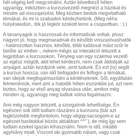
hét végéig kell megcsinálni. Aztán következő héten
ugyanígy, miközben a kurzusvezető megnézi a házikat és
mindre ad visszajelzést. Meg közben bedob megvitatható
témákat, és mi is szabadon kérdezhetünk. (Meg néha
hülyéskedün,. tök jó légkör szokott lenni a csoportban. : ) )
A tananyagok is hasznosak és informatívak voltak, plusz
nagyon jó, hogy megmaradnak és később visszaolvashatók
- határozottan hasznos, később, több tudással mást szűr le
belőle az ember -, nekem mégis az interakció tetszett a
legjobban a kurzusokon. Tényleg van egy szakmai vezető
az egész mögött, akit lehet kérdezni, nem csak átdobják az
anyagot, aztán kezdjünk vele, amit tudunk. És ezt (is) segíti
a kurzus hossza, van idő befogadni és felfogni a témákat,
van idejük megfogalmazódni a kérdéseknek. Sőt, egyáltalán
felmerülniük, mert ami a hatodik héten eszünkbe jut, azt nem
biztos, hogy az első anyag olvasása után, amikor még
minden új, ugyanúgy meg tudtuk volna fogalmazni.
Ami még nagyon tetszett, a szorgalmik lehetősége. Én
egészen sok időt tudtam rászánni a kurzusra (bár azt
legközelebb megfontolom, hogy végigcsacsogom-e az
egészet barátokkal közös ablakban ^^” ), de még így sem
tudtam ezeket igazán kihasználni. Nem is idő, inkább
agyhiány miatt. Viszont aki gyorsabb nálam, vagy csak