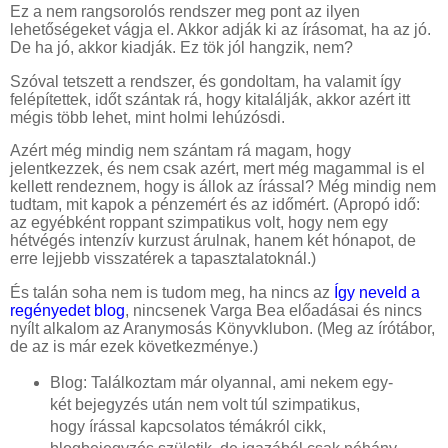
Ez a nem rangsorolós rendszer meg pont az ilyen
lehetőségeket vágja el. Akkor adják ki az írásomat, ha az jó.
De ha jó, akkor kiadják. Ez tök jól hangzik, nem?
Szóval tetszett a rendszer, és gondoltam, ha valamit így
felépítettek, időt szántak rá, hogy kitalálják, akkor azért itt
mégis több lehet, mint holmi lehúzósdi.
Azért még mindig nem szántam rá magam, hogy
jelentkezzek, és nem csak azért, mert még magammal is el
kellett rendeznem, hogy is állok az írással? Még mindig nem
tudtam, mit kapok a pénzemért és az időmért. (Apropó idő:
az egyébként roppant szimpatikus volt, hogy nem egy
hétvégés intenzív kurzust árulnak, hanem két hónapot, de
erre lejjebb visszatérek a tapasztalatoknál.)
És talán soha nem is tudom meg, ha nincs az
Így neveld a
regényedet blog
, nincsenek Varga Bea előadásai és nincs
nyílt alkalom az Aranymosás Könyvklubon. (Meg az írótábor,
de az is már ezek következménye.)
Blog: Találkoztam már olyannal, ami nekem egy-
két bejegyzés után nem volt túl szimpatikus,
hogy írással kapcsolatos témákról cikk,