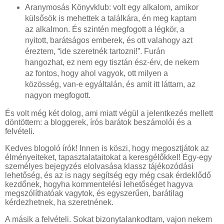
Aranymosás Könyvklub: volt egy alkalom, amikor
külsősök is mehettek a találkára, én meg kaptam
az alkalmon. És szintén megfogott a légkör, a
nyitott, barátságos emberek, és ott valahogy azt
éreztem, “ide szeretnék tartozni!”. Furán
hangozhat, ez nem egy tisztán ész-érv, de nekem
az fontos, hogy ahol vagyok, ott milyen a
közösség, van-e egyáltalán, és amit itt láttam, az
nagyon megfogott.
És volt még két dolog, ami miatt végül a jelentkezés mellett
döntöttem: a bloggerek, írós barátok beszámolói és a
felvételi.
Kedves blogoló írók! Innen is köszi, hogy megosztjátok az
élményeiteket, tapasztalataitokat a keresgélőkkel! Egy-egy
személyes bejegyzés elolvasása klassz tájékozódási
lehetőség, és az is nagy segítség egy még csak érdeklődő
kezdőnek, hogyha kommentelési lehetőséget hagyva
megszólíthatóak vagytok, és egyszerűen, barátilag
kérdezhetnek, ha szeretnének.
A másik a felvételi. Sokat bizonytalankodtam, vajon nekem