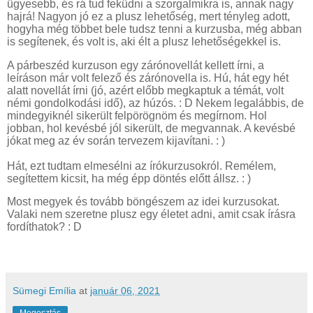
ügyesebb, és rá tud feküdni a szorgalmikra is, annak nagy
hajrá! Nagyon jó ez a plusz lehetőség, mert tényleg adott,
hogyha még többet bele tudsz tenni a kurzusba, még abban
is segítenek, és volt is, aki élt a plusz lehetőségekkel is.
A párbeszéd kurzuson egy zárónovellát kellett írni, a
leíráson már volt felező és zárónovella is. Hú, hát egy hét
alatt novellát írni (jó, azért előbb megkaptuk a témát, volt
némi gondolkodási idő), az húzós. : D Nekem legalábbis, de
mindegyiknél sikerült felpörögnöm és megírnom. Hol
jobban, hol kevésbé jól sikerült, de megvannak. A kevésbé
jókat meg az év során tervezem kijavítani. : )
Hát, ezt tudtam elmesélni az írókurzusokról. Remélem,
segítettem kicsit, ha még épp döntés előtt állsz. : )
Most megyek és tovább böngészem az idei kurzusokat.
Valaki nem szeretne plusz egy életet adni, amit csak írásra
fordíthatok? : D
Sümegi Emília
at
január 06, 2021