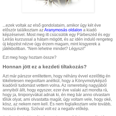
...ezek voltak az első gondolataim, amikor úgy két éve
először találkoztam az
Aranymosás oldalon
a kiadó
képzéseivel. Most meg itt csücsülök egy Párbeszéd és egy
Leírás kurzussal a hátam mögött, és az idén induló rengeteg
új képzést nézve úgy érzem magam, mint kisgyerek a
játékboltban. “Nem lehetne mindet? Légyszi!”
Ezt meg hogy hoztam össze?
Honnan jött ez a kezdeti tiltakozás?
Azt már párszor említettem, hogy néhány évvel ezelőttig én
tökéletesen megvoltam anélkül, hogy a Könyvmolyképző
kiadóról tudomást vettem volna. Az ismeretség nagyjából
annyiból állt, hogy egyszer, ezer éve valaki azt mondta rá,
hogy ja, tiniponyvákat adnak ki, én meg bár anno olvastam
tőlük olyat, ami olvastatta magát, úgy voltam vele, hogy oké,
kösz, az nekem nem kell. És nem foglalkoztam vele tovább,
hosszú évekig. Szóval volt ez a negatív előkép.