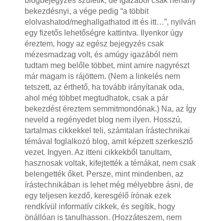
blogbejegyzés születik, de igazából csak néhány
bekezdésnyi, a vége pedig “a többit
elolvashatod/meghallgathatod itt és itt…”, nyilván
egy fizetős lehetőségre kattintva. Ilyenkor úgy
éreztem, hogy az egész bejegyzés csak
mézesmadzag volt, és amúgy igazából nem
tudtam meg belőle többet, mint amire nagyrészt
már magam is rájöttem. (Nem a linkelés nem
tetszett, az érthető, ha tovább irányítanak oda,
ahol még többet megtudhatok, csak a pár
bekezdést éreztem semmitmondónak.) Na, az Így
neveld a regényedet blog nem ilyen. Hosszú,
tartalmas cikkekkel teli, számtalan írástechnikai
témával foglalkozó blog, amit képzett szerkesztő
vezet. Ingyen. Az itteni cikkekből tanultam,
hasznosak voltak, kifejtették a témákat, nem csak
belengették őket. Persze, mint mindenben, az
írástechnikában is lehet még mélyebbre ásni, de
egy teljesen kezdő, keresgélő írónak ezek
rendkívül informatív cikkek, és segítik, hogy
önállóan is tanulhasson. (Hozzáteszem, nem