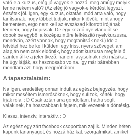
való-e a kurzus, elég jó vagyok-e hozzá, meg amúgy melyik
lenne nekem való? (Az elég jó vagyok-e kérdést légyszi,
értsétek jól. Igen, egy kurzus, oktatási mód arra való, hogy
tanítsanak, hogy többet tudjak, mikor kijövök, mint ahogy
bementem, ergo nem kell az évszázad kiforrott írójának
lennem, hogy bejussak. De egy kezdő nyelvtanulót se
dobok be egyből a középszintűre felkészítő nyelvkurzusra,
mondván, azért vannak, hogy megtanítsák neki.) Ide a
felvételihez be kell küldeni egy friss, nyers szöveget, ami
alapján nem csak eldöntik, hogy adott kurzusra megfelelő
szinten áll-e a jelentkező, hanem javasolnak neki másikat,
ha úgy látják, az hasznosabb volna. Így már bátrabban
mondtam azt, hogy megpróbálom.
A tapasztalataim:
Na igen, eredetileg onnan indult az egész bejegyzés, hogy
mikor meséltem ismerősöknek, hogy sulizok, kérték, hogy
írjak róla. : D Csak aztán arra gondoltam, hátha segít
valakinek, ha hosszabban kifejtem, mik vezettek a döntésig.
Klassz, intenzív, interaktív. : D
Az egész egy zárt facebook csoportban zajlik. Minden héten
kapunk tananyagot, és hozzá házikat, szorgalmikat, amiket