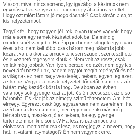
Viszont mivel nincs sorrend, így igazából a kéziratok nem
egymással versenyeznek, hanem egy általános szinttel.
Hogy ezt miért láttam jó megoldásnak? Csak simán a saját
kis helyzetemből:
Tegyük fel, hogy nagyon jól írok, olyan ügyes vagyok, hogy
már elsőre egy remek kéziratot adok be. De mindig,
mindenkinél van jobb. Ha épp pechemre kifogok egy olyan
évet, ahol nem kell több, csak három még nálam is jobb
kézirat van, akkor az amúgy teljesen szuper, szerkeszthető
és élvezhető regényem kibukik. Nem volt az rossz, csak
voltak még jobbak. Van ilyen, persze, de azért nem egy kis
novelláról beszélünk, hanem egy jól megírt regényről és bár
a világnak ez nem nagy veszteség, nekem, egyénileg azért
az lenne. Vegyük a másik helyzetet, tűrhetőt írtam, de azért
hááát, még kezdők közt is inog. De abban az évben
valahogy sok gyenge kézirat jött, és én becsúszok az első
háromba. És kiadják az elmegy szintű történetem. Ami hát…
elmegy. Egyrészt csak úgy egyszerűen nem szeretném, ha
azért adnák ki valamimet, mert épp mindenki más még
bénább volt, másrészt jó az nekem, ha egy gyenge
történetem jön ki elsőnek? Ha lesz is pár ember, aki
elolvassa, mert azért csak lesz, és megjegyzi a nevem, hogy
hát, írt valami latymatagot? Én nem vágynék erre.