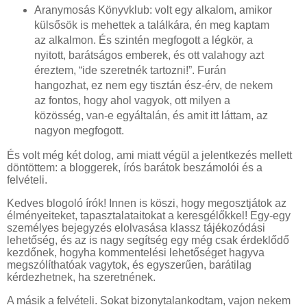
Aranymosás Könyvklub: volt egy alkalom, amikor
külsősök is mehettek a találkára, én meg kaptam
az alkalmon. És szintén megfogott a légkör, a
nyitott, barátságos emberek, és ott valahogy azt
éreztem, “ide szeretnék tartozni!”. Furán
hangozhat, ez nem egy tisztán ész-érv, de nekem
az fontos, hogy ahol vagyok, ott milyen a
közösség, van-e egyáltalán, és amit itt láttam, az
nagyon megfogott.
És volt még két dolog, ami miatt végül a jelentkezés mellett
döntöttem: a bloggerek, írós barátok beszámolói és a
felvételi.
Kedves blogoló írók! Innen is köszi, hogy megosztjátok az
élményeiteket, tapasztalataitokat a keresgélőkkel! Egy-egy
személyes bejegyzés elolvasása klassz tájékozódási
lehetőség, és az is nagy segítség egy még csak érdeklődő
kezdőnek, hogyha kommentelési lehetőséget hagyva
megszólíthatóak vagytok, és egyszerűen, barátilag
kérdezhetnek, ha szeretnének.
A másik a felvételi. Sokat bizonytalankodtam, vajon nekem