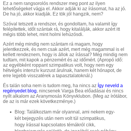
Ez a nem rangsorolós rendszer meg pont az ilyen
lehetőségeket vágja el. Akkor adják ki az írásomat, ha az jó.
De ha jó, akkor kiadják. Ez tök jól hangzik, nem?
Szóval tetszett a rendszer, és gondoltam, ha valamit így
felépítettek, időt szántak rá, hogy kitalálják, akkor azért itt
mégis több lehet, mint holmi lehúzósdi.
Azért még mindig nem szántam rá magam, hogy
jelentkezzek, és nem csak azért, mert még magammal is el
kellett rendeznem, hogy is állok az írással? Még mindig nem
tudtam, mit kapok a pénzemért és az időmért. (Apropó idő:
az egyébként roppant szimpatikus volt, hogy nem egy
hétvégés intenzív kurzust árulnak, hanem két hónapot, de
erre lejjebb visszatérek a tapasztalatoknál.)
És talán soha nem is tudom meg, ha nincs az
Így neveld a
regényedet blog
, nincsenek Varga Bea előadásai és nincs
nyílt alkalom az Aranymosás Könyvklubon. (Meg az írótábor,
de az is már ezek következménye.)
Blog: Találkoztam már olyannal, ami nekem egy-
két bejegyzés után nem volt túl szimpatikus,
hogy írással kapcsolatos témákról cikk,