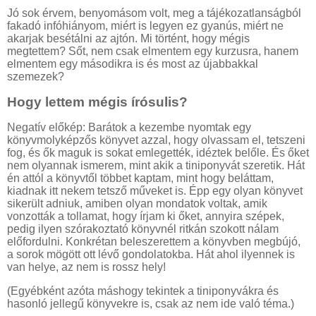
Jó sok érvem, benyomásom volt, meg a tájékozatlanságból
fakadó infóhiányom, miért is legyen ez gyanús, miért ne
akarjak besétálni az ajtón. Mi történt, hogy mégis
megtettem? Sőt, nem csak elmentem egy kurzusra, hanem
elmentem egy másodikra is és most az újabbakkal
szemezek?
Hogy lettem mégis írósulis?
Negatív előkép: Barátok a kezembe nyomtak egy
könyvmolyképzős könyvet azzal, hogy olvassam el, tetszeni
fog, és ők maguk is sokat emlegették, idéztek belőle. És őket
nem olyannak ismerem, mint akik a tiniponyvát szeretik. Hát
én attól a könyvtől többet kaptam, mint hogy beláttam,
kiadnak itt nekem tetsző műveket is. Épp egy olyan könyvet
sikerült adniuk, amiben olyan mondatok voltak, amik
vonzották a tollamat, hogy írjam ki őket, annyira szépek,
pedig ilyen szórakoztató könyvnél ritkán szokott nálam
előfordulni. Konkrétan beleszerettem a könyvben megbújó,
a sorok mögött ott lévő gondolatokba. Hát ahol ilyennek is
van helye, az nem is rossz hely!
(Egyébként azóta máshogy tekintek a tiniponyvákra és
hasonló jellegű könyvekre is, csak az nem ide való téma.)