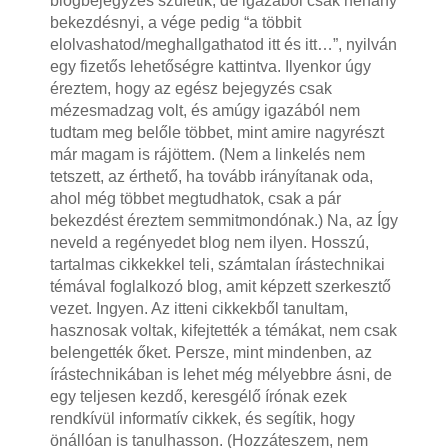
blogbejegyzés születik, de igazából csak néhány
bekezdésnyi, a vége pedig “a többit
elolvashatod/meghallgathatod itt és itt…”, nyilván
egy fizetős lehetőségre kattintva. Ilyenkor úgy
éreztem, hogy az egész bejegyzés csak
mézesmadzag volt, és amúgy igazából nem
tudtam meg belőle többet, mint amire nagyrészt
már magam is rájöttem. (Nem a linkelés nem
tetszett, az érthető, ha tovább irányítanak oda,
ahol még többet megtudhatok, csak a pár
bekezdést éreztem semmitmondónak.) Na, az Így
neveld a regényedet blog nem ilyen. Hosszú,
tartalmas cikkekkel teli, számtalan írástechnikai
témával foglalkozó blog, amit képzett szerkesztő
vezet. Ingyen. Az itteni cikkekből tanultam,
hasznosak voltak, kifejtették a témákat, nem csak
belengették őket. Persze, mint mindenben, az
írástechnikában is lehet még mélyebbre ásni, de
egy teljesen kezdő, keresgélő írónak ezek
rendkívül informatív cikkek, és segítik, hogy
önállóan is tanulhasson. (Hozzáteszem, nem