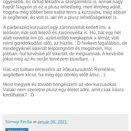
ügyesebb, és rá tud feküdni a szorgalmikra is, annak nagy
hajrá! Nagyon jó ez a plusz lehetőség, mert tényleg adott,
hogyha még többet bele tudsz tenni a kurzusba, még abban
is segítenek, és volt is, aki élt a plusz lehetőségekkel is.
A párbeszéd kurzuson egy zárónovellát kellett írni, a
leíráson már volt felező és zárónovella is. Hú, hát egy hét
alatt novellát írni (jó, azért előbb megkaptuk a témát, volt
némi gondolkodási idő), az húzós. : D Nekem legalábbis, de
mindegyiknél sikerült felpörögnöm és megírnom. Hol
jobban, hol kevésbé jól sikerült, de megvannak. A kevésbé
jókat meg az év során tervezem kijavítani. : )
Hát, ezt tudtam elmesélni az írókurzusokról. Remélem,
segítettem kicsit, ha még épp döntés előtt állsz. : )
Most megyek és tovább böngészem az idei kurzusokat.
Valaki nem szeretne plusz egy életet adni, amit csak írásra
fordíthatok? : D
Sümegi Emília
at
január 06, 2021