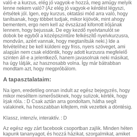
való-e a kurzus, elég jó vagyok-e hozzá, meg amúgy melyik
lenne nekem való? (Az elég jó vagyok-e kérdést légyszi,
értsétek jól. Igen, egy kurzus, oktatási mód arra való, hogy
tanítsanak, hogy többet tudjak, mikor kijövök, mint ahogy
bementem, ergo nem kell az évszázad kiforrott írójának
lennem, hogy bejussak. De egy kezdő nyelvtanulót se
dobok be egyből a középszintűre felkészítő nyelvkurzusra,
mondván, azért vannak, hogy megtanítsák neki.) Ide a
felvételihez be kell küldeni egy friss, nyers szöveget, ami
alapján nem csak eldöntik, hogy adott kurzusra megfelelő
szinten áll-e a jelentkező, hanem javasolnak neki másikat,
ha úgy látják, az hasznosabb volna. Így már bátrabban
mondtam azt, hogy megpróbálom.
A tapasztalataim:
Na igen, eredetileg onnan indult az egész bejegyzés, hogy
mikor meséltem ismerősöknek, hogy sulizok, kérték, hogy
írjak róla. : D Csak aztán arra gondoltam, hátha segít
valakinek, ha hosszabban kifejtem, mik vezettek a döntésig.
Klassz, intenzív, interaktív. : D
Az egész egy zárt facebook csoportban zajlik. Minden héten
kapunk tananyagot, és hozzá házikat, szorgalmikat, amiket