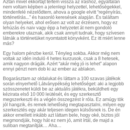
Aztán mivel ekkortájt tértem vissza az íráshoz, egyáltalán
nem voltam képben a jelenlegi helyzettel, lehetőségekkel,
mindenfelé nézelődtem, ahova a google elvitt “regényírás,
történetírás...” és hasonló keresések alapján. És találtam
olyan helyeket, ahol erősen az volt az érzésem, hogy ez
lehúzás és naiv vagy épp a helyzetet át nem gondoló
emberekre utaznak, akik csak annyit tudnak, hogy szívesen
látnák a történetüket nyomtatott könyvként. Ez itt miért lenne
más?
Egy halom pénzbe kerül. Tényleg sokba. Akkor még nem
voltak az idén induló 4 hetes kurzusok, csak a 8 hetesek,
amik nagyon drágák. Azért “akár még jó is lehet” alapon
ennyi pénzt nem dob ki az ember az ablakon.
Bogarásztam az oldalukat és láttam a 100 szavas játékok
során elnyerhető Látványpékség lehetőséget: aki a legjobb
szösszenetet küldi be az aktuális játékra, beküldheti egy
kézirata első 10 000 leütését, és egy szerkesztő
megszerkeszti és a végén összegzést ír róla. Ez amúgy tök
jól hangzik, és remek lehetőség megtapasztalni, milyen egy
szerkesztés egy akár teljesen idegen külsősnek is. De én
akkor emellett inkább azt láttam bele, hogy oké, biztos jól
megmondják, hogy hát ez nem jó, amit írtál, de majd a
suliban megtanítják… Aha…