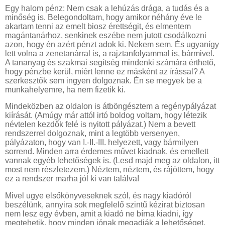
Egy halom pénz: Nem csak a lehúzás drága, a tudás és a
minőség is. Belegondoltam, hogy amikor néhány éve le
akartam tenni az emelt biosz érettségit, és elmentem
magántanárhoz, senkinek eszébe nem jutott csodálkozni
azon, hogy én azért pénzt adok ki. Nekem sem. És ugyanígy
lett volna a zenetanárral is, a rajztanfolyammal is, bármivel.
A tananyag és szakmai segítség mindenki számára érthető,
hogy pénzbe kerül, miért lenne ez másként az írással? A
szerkesztők sem ingyen dolgoznak. Én se megyek be a
munkahelyemre, ha nem fizetik ki.
Mindeközben az oldalon is átböngésztem a regénypályázat
kiírását. (Amúgy már attól irtó boldog voltam, hogy létezik
névtelen kezdők felé is nyitott pályázat.) Nem a bevett
rendszerrel dolgoznak, mint a legtöbb versenyen,
pályázaton, hogy van I.-II.-III. helyezett, vagy bármilyen
sorrend. Minden arra érdemes művet kiadnak, és emellett
vannak egyéb lehetőségek is. (Lesd majd meg az oldalon, itt
most nem részletezem.) Néztem, néztem, és rájöttem, hogy
ez a rendszer marha jól ki van találva!
Mivel ugye elsőkönyveseknek szól, és nagy kiadóról
beszélünk, annyira sok megfelelő szintű kézirat biztosan
nem lesz egy évben, amit a kiadó ne bírna kiadni, így
megtehetik, hogy minden jónak megadják a lehetőséget.