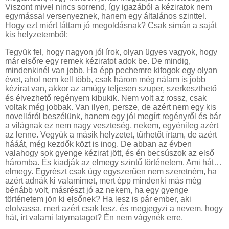
Viszont mivel nincs sorrend, így igazából a kéziratok nem
egymással versenyeznek, hanem egy általános szinttel.
Hogy ezt miért láttam jó megoldásnak? Csak simán a saját
kis helyzetemből:
Tegyük fel, hogy nagyon jól írok, olyan ügyes vagyok, hogy
már elsőre egy remek kéziratot adok be. De mindig,
mindenkinél van jobb. Ha épp pechemre kifogok egy olyan
évet, ahol nem kell több, csak három még nálam is jobb
kézirat van, akkor az amúgy teljesen szuper, szerkeszthető
és élvezhető regényem kibukik. Nem volt az rossz, csak
voltak még jobbak. Van ilyen, persze, de azért nem egy kis
novelláról beszélünk, hanem egy jól megírt regényről és bár
a világnak ez nem nagy veszteség, nekem, egyénileg azért
az lenne. Vegyük a másik helyzetet, tűrhetőt írtam, de azért
hááát, még kezdők közt is inog. De abban az évben
valahogy sok gyenge kézirat jött, és én becsúszok az első
háromba. És kiadják az elmegy szintű történetem. Ami hát…
elmegy. Egyrészt csak úgy egyszerűen nem szeretném, ha
azért adnák ki valamimet, mert épp mindenki más még
bénább volt, másrészt jó az nekem, ha egy gyenge
történetem jön ki elsőnek? Ha lesz is pár ember, aki
elolvassa, mert azért csak lesz, és megjegyzi a nevem, hogy
hát, írt valami latymatagot? Én nem vágynék erre.