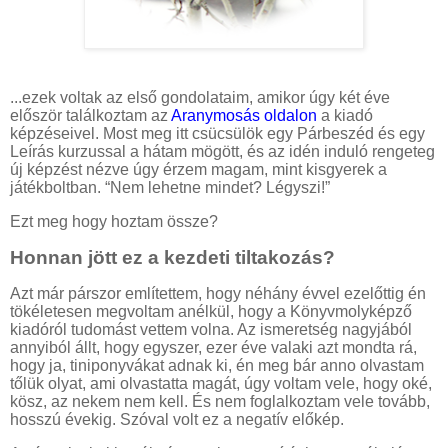
...ezek voltak az első gondolataim, amikor úgy két éve
először találkoztam az
Aranymosás oldalon
a kiadó
képzéseivel. Most meg itt csücsülök egy Párbeszéd és egy
Leírás kurzussal a hátam mögött, és az idén induló rengeteg
új képzést nézve úgy érzem magam, mint kisgyerek a
játékboltban. “Nem lehetne mindet? Légyszi!”
Ezt meg hogy hoztam össze?
Honnan jött ez a kezdeti tiltakozás?
Azt már párszor említettem, hogy néhány évvel ezelőttig én
tökéletesen megvoltam anélkül, hogy a Könyvmolyképző
kiadóról tudomást vettem volna. Az ismeretség nagyjából
annyiból állt, hogy egyszer, ezer éve valaki azt mondta rá,
hogy ja, tiniponyvákat adnak ki, én meg bár anno olvastam
tőlük olyat, ami olvastatta magát, úgy voltam vele, hogy oké,
kösz, az nekem nem kell. És nem foglalkoztam vele tovább,
hosszú évekig. Szóval volt ez a negatív előkép.