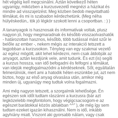
hét végéig kell megcsinálni. Aztán következő héten
ugyanígy, miközben a kurzusvezető megnézi a házikat és
mindre ad visszajelzést. Meg közben bedob megvitatható
témákat, és mi is szabadon kérdezhetünk. (Meg néha
hülyéskedün,. tök jó légkör szokott lenni a csoportban. : ) )
A tananyagok is hasznosak és informatívak voltak, plusz
nagyon jó, hogy megmaradnak és később visszaolvashatók
- határozottan hasznos, később, több tudással mást szűr le
belőle az ember -, nekem mégis az interakció tetszett a
legjobban a kurzusokon. Tényleg van egy szakmai vezető
az egész mögött, akit lehet kérdezni, nem csak átdobják az
anyagot, aztán kezdjünk vele, amit tudunk. És ezt (is) segíti
a kurzus hossza, van idő befogadni és felfogni a témákat,
van idejük megfogalmazódni a kérdéseknek. Sőt, egyáltalán
felmerülniük, mert ami a hatodik héten eszünkbe jut, azt nem
biztos, hogy az első anyag olvasása után, amikor még
minden új, ugyanúgy meg tudtuk volna fogalmazni.
Ami még nagyon tetszett, a szorgalmik lehetősége. Én
egészen sok időt tudtam rászánni a kurzusra (bár azt
legközelebb megfontolom, hogy végigcsacsogom-e az
egészet barátokkal közös ablakban ^^” ), de még így sem
tudtam ezeket igazán kihasználni. Nem is idő, inkább
agyhiány miatt. Viszont aki gyorsabb nálam, vagy csak