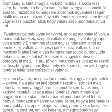
dramaturgia. Mint ahogy a karkötő mintája is akkor lesz
szép, ha minden a helyén van, és bár az egyes csomókból
épül fel, rajzolódik ki, mégsem a csomók egyenletességén
múlik maga a mintázat, úgy a történet szerkezete sem lesz jó
vagy rossz pusztán attól, hogy valaki szép mondatokat tud
írni.
Találkoztatok már olyan könyvvel, ahol az alapötlet jó volt, a
mondatok kerekek, szépek voltak, de mégis valahogy lapos
volt a sztori? Én nemrég láttam egy színdarabot, ahol az
énekek jók voltak, a színészi játék klassz volt, és bár én
musicalről általában olyan hangulatban jövök ki, hogy „Ide
nekem az oroszlánt is!”, teljesen fel vagyok dobva és
pörögve, itt meg… Hát... jó volt. Valahogy ez volt az egészről
az összbenyomásom. Ilyen helyzetekben sejtem azt, hogy a
történet felépítése csúszott el valahol.
Ez nem olyasmi, ami pusztán mondatok vagy akár jelenetek
– kivéve, ha a jelenet felépítését nézzük –, szintjén meg
lehet látni, mint ahogy három csomóból sem látjuk még a
karkötő mintáját, csak a teljes történet, vagy annak egy
nagyobb része után lehet rá bármit mondani. Mert lehet,
hogy a mondatok a helyén vannak, lehet, hogy a jelenetek is
önmagukban szépek, mégis, valahogy nem akkor lassul és
gyorsul a történet, amikor kellene, a meghatónak vagy