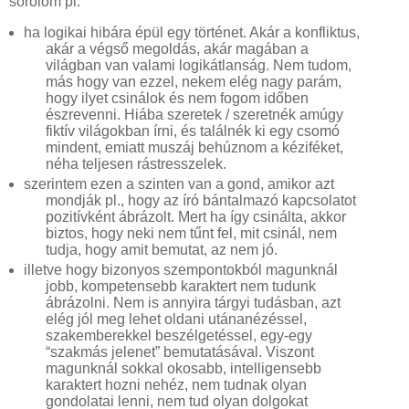
sorolom pl.
ha logikai hibára épül egy történet. Akár a konfliktus,
akár a végső megoldás, akár magában a
világban van valami logikátlanság. Nem tudom,
más hogy van ezzel, nekem elég nagy parám,
hogy ilyet csinálok és nem fogom időben
észrevenni. Hiába szeretek / szeretnék amúgy
fiktív világokban írni, és találnék ki egy csomó
mindent, emiatt muszáj behúznom a kéziféket,
néha teljesen rástresszelek.
szerintem ezen a szinten van a gond, amikor azt
mondják pl., hogy az író bántalmazó kapcsolatot
pozitívként ábrázolt. Mert ha így csinálta, akkor
biztos, hogy neki nem tűnt fel, mit csinál, nem
tudja, hogy amit bemutat, az nem jó.
illetve hogy bizonyos szempontokból magunknál
jobb, kompetensebb karaktert nem tudunk
ábrázolni. Nem is annyira tárgyi tudásban, azt
elég jól meg lehet oldani utánanézéssel,
szakemberekkel beszélgetéssel, egy-egy
“szakmás jelenet” bemutatásával. Viszont
magunknál sokkal okosabb, intelligensebb
karaktert hozni nehéz, nem tudnak olyan
gondolatai lenni, nem tud olyan dolgokat