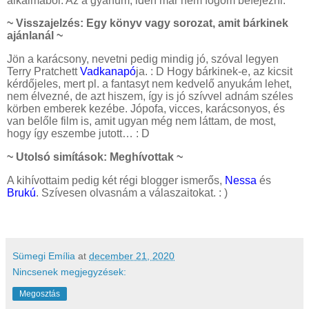
alkalmából. Az a gyanúm, idén már nem fogom befejezni.
~ Visszajelzés: Egy könyv vagy sorozat, amit bárkinek
ajánlanál ~
Jön a karácsony, nevetni pedig mindig jó, szóval legyen
Terry Pratchett
Vadkanapó
ja. : D Hogy bárkinek-e, az kicsit
kérdőjeles, mert pl. a fantasyt nem kedvelő anyukám lehet,
nem élvezné, de azt hiszem, így is jó szívvel adnám széles
körben emberek kezébe. Jópofa, vicces, karácsonyos, és
van belőle film is, amit ugyan még nem láttam, de most,
hogy így eszembe jutott… : D
~ Utolsó simítások: Meghívottak ~
A kihívottaim pedig két régi blogger ismerős,
Nessa
és
Brukú
. Szívesen olvasnám a válaszaitokat. : )
Sümegi Emília
at
december 21, 2020
Nincsenek megjegyzések:
Megosztás