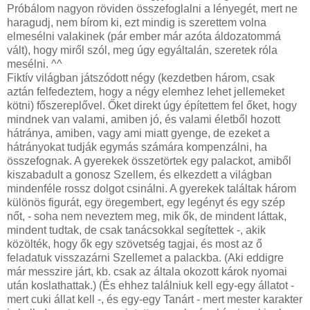
Próbálom nagyon röviden összefoglalni a lényegét, mert ne
haragudj, nem bírom ki, ezt mindig is szerettem volna
elmesélni valakinek (pár ember már azóta áldozatommá
vált), hogy miről szól, meg úgy egyáltalán, szeretek róla
mesélni. ^^
Fiktív világban játszódott négy (kezdetben három, csak
aztán felfedeztem, hogy a négy elemhez lehet jellemeket
kötni) főszereplővel. Őket direkt úgy építettem fel őket, hogy
mindnek van valami, amiben jó, és valami életből hozott
hátránya, amiben, vagy ami miatt gyenge, de ezeket a
hátrányokat tudják egymás számára kompenzálni, ha
összefognak. A gyerekek összetörtek egy palackot, amiből
kiszabadult a gonosz Szellem, és elkezdett a világban
mindenféle rossz dolgot csinálni. A gyerekek találtak három
különös figurát, egy öregembert, egy legényt és egy szép
nőt, - soha nem neveztem meg, mik ők, de mindent láttak,
mindent tudtak, de csak tanácsokkal segítettek -, akik
közölték, hogy ők egy szövetség tagjai, és most az ő
feladatuk visszazárni Szellemet a palackba. (Aki eddigre
már messzire járt, kb. csak az általa okozott károk nyomai
után koslathattak.) (És ehhez találniuk kell egy-egy állatot -
mert cuki állat kell -, és egy-egy Tanárt - mert mester karakter