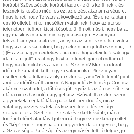
korábbi Szövetségek, korábbi tagok - elő is kerülnek -, és
lesznek is később még, és ezt az érzést akartam a végére,
hogy lehet, hogy Te vagy a következő tag. (És erre kaptam
egy jó ötletet, mikor meséltem valakinek, hogy az utolsó
jelenetben, időben kicsit később, üljön ott másik négy barát
egy másik iskolában, mintegy utalásképp. Ez annyira
tetszett, annyira találó volt, annyira az, amit szerettem volna,
hogy azóta is sajnálom, hogy nekem nem jutott eszembe, : D
) (És az a nagyon érdekes - nekem -, hogy eleinte “csak úgy
írtam, ami jött”, és ahogy folyt a történet, gondolkodtam el,
hogy na de mitől is szabadult el Szellem? Mert ha időről
időre elszabadul, kell, legyen valami oka. Plusz olyan
esetlennek tartottam az olyan sztorikat, ami “véletlenül” pont
arról az időről szólt, amikor A Nagybetűs Ellenség / Gonosz,
akármi elszabadul, a főhősök jól legyőzik, aztán se előtte, se
utána nincs hasonló nagy gebasz. Szóval itt a sztori szerint
a gyerekek megtalálták a palackot, nem tudták, mi az,
valahogy összevesztek, és közben leejtették, és úgy
szabadult el a Szellem. És csak évekkel később, már a
történet előrehaladtával jöttem rá, hogy ez mekkora jó ötlet,
és “kép” lenne, hogy ha arra hegyeztem ki az egészet, hogy
a Szövetség = Barátság, és az egymásért tett jó dolgok, jó