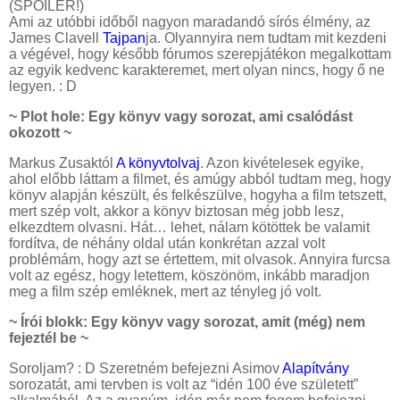
(SPOILER!)
Ami az utóbbi időből nagyon maradandó sírós élmény, az
James Clavell
Tajpan
ja. Olyannyira nem tudtam mit kezdeni
a végével, hogy később fórumos szerepjátékon megalkottam
az egyik kedvenc karakteremet, mert olyan nincs, hogy ő ne
legyen. : D
~ Plot hole: Egy könyv vagy sorozat, ami csalódást
okozott ~
Markus Zusaktól
A könyvtolvaj
. Azon kivételesek egyike,
ahol előbb láttam a filmet, és amúgy abból tudtam meg, hogy
könyv alapján készült, és felkészülve, hogyha a film tetszett,
mert szép volt, akkor a könyv biztosan még jobb lesz,
elkezdtem olvasni. Hát… lehet, nálam kötöttek be valamit
fordítva, de néhány oldal után konkrétan azzal volt
problémám, hogy azt se értettem, mit olvasok. Annyira furcsa
volt az egész, hogy letettem, köszönöm, inkább maradjon
meg a film szép emléknek, mert az tényleg jó volt.
~ Írói blokk: Egy könyv vagy sorozat, amit (még) nem
fejeztél be ~
Soroljam? : D Szeretném befejezni Asimov
Alapítvány
sorozatát, ami tervben is volt az “idén 100 éve született”