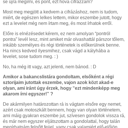
se újra megírni, és pont, ezt hova cifrázzam?
Most meg megjött a kedvem a cifrázáshoz, nem is tudom,
miért, de egészen lelkes lettem, mikor eszembe jutott, hogy
ezt a levelet még nem írtam meg, és most írhatok erről.
Előre is elnézésedet kérem, ez nem amolyan “pontról
pontra” levél lesz, mint amiket már olvashattál párszor tőlem,
inkább személyes és régi történetek is előkerülnek benne.
Ha nincs kedved ilyesmihez, csak vágd a kályhába a
levelet, sose tudom meg. : )
No, ha még itt vagy, azt jelenti, nem bánod. : D
Amikor a bakancslistára gondoltam, elsőként a régi
sztorijaim jutottak eszembe, vajon azok közt akad-e
olyan, ami iránt úgy érzek, hogy “ezt mindenképp meg
akarom írni egyszer!” ?
De akármilyen határozottan rá is vágtam elsőre egy nemet,
azért csak motoszkált bennem, hogy van olyan történetem,
ami máig gyakran eszembe jut, szívesen gondolok vissza rá,
és már nem egyszer eljátszottam a gondolattal, hogy talán
megírhatnám felnőtt fejjel, vagy csak valamiért elő-előjön