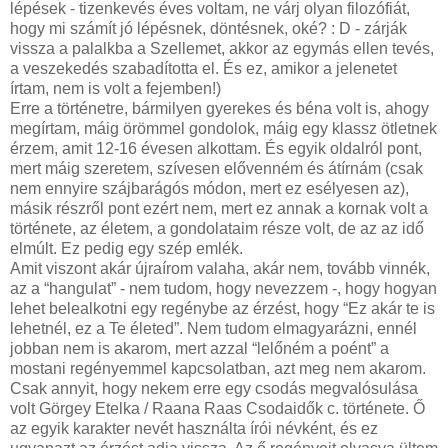
lépések - tizenkevés éves voltam, ne várj olyan filozófiát,
hogy mi számít jó lépésnek, döntésnek, oké? : D - zárják
vissza a palalkba a Szellemet, akkor az egymás ellen tevés,
a veszekedés szabadította el. És ez, amikor a jelenetet
írtam, nem is volt a fejemben!)
Erre a történetre, bármilyen gyerekes és béna volt is, ahogy
megírtam, máig örömmel gondolok, máig egy klassz ötletnek
érzem, amit 12-16 évesen alkottam. És egyik oldalról pont,
mert máig szeretem, szívesen elővenném és átírnám (csak
nem ennyire szájbarágós módon, mert ez esélyesen az),
másik részről pont ezért nem, mert ez annak a kornak volt a
története, az életem, a gondolataim része volt, de az az idő
elmúlt. Ez pedig egy szép emlék.
Amit viszont akár újraírom valaha, akár nem, tovább vinnék,
az a “hangulat” - nem tudom, hogy nevezzem -, hogy hogyan
lehet belealkotni egy regénybe az érzést, hogy “Ez akár te is
lehetnél, ez a Te életed”. Nem tudom elmagyarázni, ennél
jobban nem is akarom, mert azzal “lelőném a poént” a
mostani regényemmel kapcsolatban, azt meg nem akarom.
Csak annyit, hogy nekem erre egy csodás megvalósulása
volt Görgey Etelka / Raana Raas Csodaidők c. története. Ő
az egyik karakter nevét használta írói névként, és ez