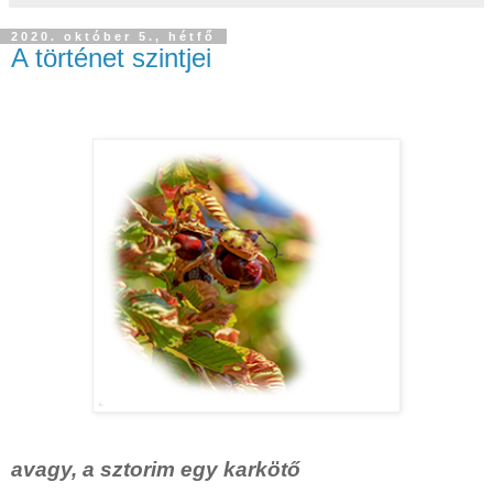
2020. október 5., hétfő
A történet szintjei
avagy, a sztorim egy karkötő