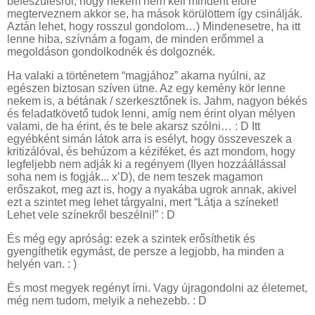
befeszülésről, hogy nekem nem kell mindent előre
megterveznem akkor se, ha mások körülöttem így csinálják.
Aztán lehet, hogy rosszul gondolom…) Mindenesetre, ha itt
lenne hiba, szívnám a fogam, de minden erőmmel a
megoldáson gondolkodnék és dolgoznék.
Ha valaki a történetem “magjához” akarna nyúlni, az
egészen biztosan szíven ütne. Az egy kemény kör lenne
nekem is, a bétának / szerkesztőnek is. Jahm, nagyon békés
és feladatkövető tudok lenni, amíg nem érint olyan mélyen
valami, de ha érint, és te bele akarsz szólni… : D Itt
egyébként simán látok arra is esélyt, hogy összeveszek a
kritizálóval, és behúzom a kéziféket, és azt mondom, hogy
legfeljebb nem adják ki a regényem (Ilyen hozzáállással
soha nem is fogják... x’D), de nem teszek magamon
erőszakot, meg azt is, hogy a nyakába ugrok annak, akivel
ezt a szintet meg lehet tárgyalni, mert “Látja a színeket!
Lehet vele színekről beszélni!” : D
És még egy apróság: ezek a szintek erősíthetik és
gyengíthetik egymást, de persze a legjobb, ha minden a
helyén van. : )
És most megyek regényt írni. Vagy újragondolni az életemet,
még nem tudom, melyik a nehezebb. : D