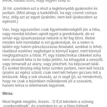
leírok, haladó szint, hogy legyen szép is.
Jó hír, szerintem ezt a részt a legkönnyebb gyakorolni és
javítani. (Mint ahogy a karkötőnél, ha egy csomó csúnya
lesz, elég azt az egyet újrakötni, nem kell újrakezdeni az
egészet.)
Van, hogy egyszerűen csak figyelmetlenségből jön a hiba,
vagy mondat közben ugrott egyet a gondolatunk, de ez
simán egy újraolvasással nekünk is fel fog tűnni. Illetve
minden leírt mondattal is ezt gyakoroljuk, és a neten is
találni egy halom párszázszavas feladatot, azokkal is lehet,
ráadásul ezekhez segítséget is könnyű kapni, mert könnyű
megfogalmazni a hibát. Pl. egy írástechnikai cikkeket soha
nem olvasott béta is be tudja jelölni, ha kihagytuk a vesszőt,
vagy lemaradt az alany, vagy jelezheti, ha képzavart talál.
És ezeket tényleg elég helyi szinten javítani, nem kell hozzá
újraírni az egész sztorit, csak mert két helyen giccses lett a
leírásunk. Meg a sok olvasás, az is segít (jó, az mindenhol),
hogy ne csak a fejünkben működjenek jól a szavaink,
hanem leírva is értelmesek legyenek.
Minta:
Most fogtok megölni, érzem. : D Ezt tekintem a szöveg
„szerkezetének”, és szerintem ez az a híres-hírhedt