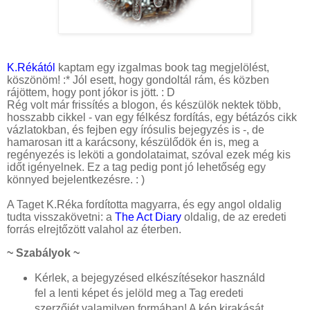
K.Rékától
kaptam egy izgalmas book tag megjelölést,
köszönöm! :* Jól esett, hogy gondoltál rám, és közben
rájöttem, hogy pont jókor is jött. : D
Rég volt már frissítés a blogon, és készülök nektek több,
hosszabb cikkel - van egy félkész fordítás, egy bétázós cikk
vázlatokban, és fejben egy írósulis bejegyzés is -, de
hamarosan itt a karácsony, készülődök én is, meg a
regényezés is leköti a gondolataimat, szóval ezek még kis
időt igényelnek. Ez a tag pedig pont jó lehetőség egy
könnyed bejelentkezésre. : )
A Taget K.Réka fordította magyarra, és egy angol oldalig
tudta visszakövetni: a
The Act Diary
oldalig, de az eredeti
forrás elrejtőzött valahol az éterben.
~ Szabályok ~
Kérlek, a bejegyzésed elkészítésekor használd
fel a lenti képet és jelöld meg a Tag eredeti
szerzőjét valamilyen formában! A kép kirakását