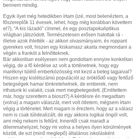
bennem mindig.
Egyik ilyet még hetedikben írtam (izé, most belenéztem, a
főszereplők 11 évesek, lehet, hogy még korábban követtem
el?), “A kis lázadó” címmel, és egy posztapokaliptikus
világban játszódott. Természetesen erősen hatottak rá -
illetve azok ihlették - az akkori olvasmányaim, és roppant
gyerekes volt, hiszen egy kiskamasz akarta megmondani a
végén a frankót a felnőtteknek.
Bár akkoriban esélyesen nem gondoltam ennyire konkrétan
végig, de a fő kérdése az volt a történetnek, hogy egy
maréknyi túlélő emberközösség mit kezd a beteg tagjaival?
Hiszen egy kislétszámú populációt az öröklődő vagy fertőző
betegségek hamar tönkretehetnek, de emberek, nem
irthatunk ki valakit, csak mert megbetegedett. (Említettem
már, hogy szerettem a bioszt?) A kérdésre én megadtam
(volna) a magam válaszát, mert volt ötletem, mégsem írtam
végig a történetet. Mert magam is éreztem, hogy az a válasz
nem is csak túlidealizált, de egy akkora logikai öngól volt,
ami még nekem is feltűnt. Innentől csak maradt a
dilemmahelyzet, hogy mi volna a helyes ilyen körülmények
között, de ezt (minő meglepő) általános iskolásként