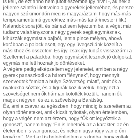
is kell, de ezt anno nem jutott eszembe így hívni -, akinek a
jelleme szintén illett volna a gyerekek jelleméhez, és persze
nagyon szókimondón meg is magyaráztam, hogy más-más
temperamentumú gyerekhez más-más tanár/mester illik.)
Kalandok sora jött, és bár ezt sem fejeztem be, a végét már
tudtam: valahányszor a négy gyerek segít egymásnak,
kihúzzák egymást a bajból, lent a pince mélyén, ahová
korábban a palack esett, egy-egy üvegszilánk közelít a
másikhoz és összeforr. És így, csak így tudják visszazárni a
Szellemet a palackba, hogy egymásért tesznek jó dolgokat,
egymás mellett hoznak jó döntéseket.
A végére pedig elképzeltem egy jelenetet, amiben a négy
gyerek panaszkodik a három “lénynek”, hogy mennyit
szenvedtek “emiatt a hülye Szövetség miatt”, amit ők a
nyakukba sóztak, és a figurák közlik velük, hogy ezt a
szövetséget nem ők hárman kötötték köztük, hanem ők
maguk négyen, és ez a szövetség a Barátság.
És, ami a csavar az egészben, hogy mindig is szerettem az
olyan történeteket, amik kicsit nyitottak, olyan értelemben,
hogy a végén nem azt érzem, hogy “Ők ott legyőzték a
gonoszt”, hanem hogy “Én is lehetnék az a karakter, az én
életemben is van gonosz, és nekem ugyanúgy van erőm
legyőzni”. Mert azt is beleépítettem a sztoriba, hogy voltak