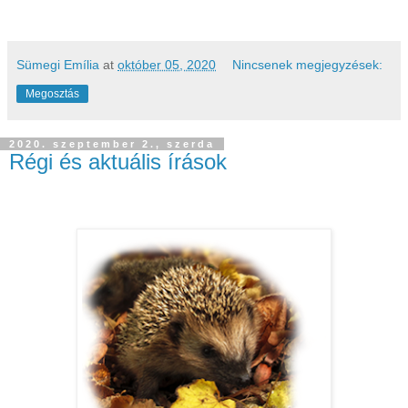
Sümegi Emília
at
október 05, 2020
Nincsenek megjegyzések:
Megosztás
2020. szeptember 2., szerda
Régi és aktuális írások