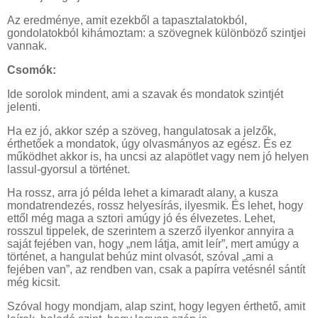
Az eredménye, amit ezekből a tapasztalatokból,
gondolatokból kihámoztam: a szövegnek különböző szintjei
vannak.
Csomók:
Ide sorolok mindent, ami a szavak és mondatok szintjét
jelenti.
Ha ez jó, akkor szép a szöveg, hangulatosak a jelzők,
érthetőek a mondatok, úgy olvasmányos az egész. És ez
működhet akkor is, ha uncsi az alapötlet vagy nem jó helyen
lassul-gyorsul a történet.
Ha rossz, arra jó példa lehet a kimaradt alany, a kusza
mondatrendezés, rossz helyesírás, ilyesmik. És lehet, hogy
ettől még maga a sztori amúgy jó és élvezetes. Lehet,
rosszul tippelek, de szerintem a szerző ilyenkor annyira a
saját fejében van, hogy „nem látja, amit leír”, mert amúgy a
történet, a hangulat behúz mint olvasót, szóval „ami a
fejében van”, az rendben van, csak a papírra vetésnél sántít
még kicsit.
Szóval hogy mondjam, alap szint, hogy legyen érthető, amit