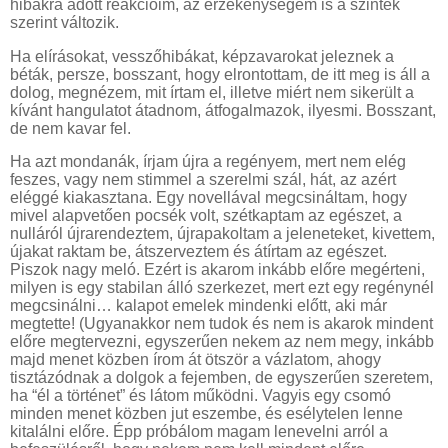
hibákra adott reakcióim, az érzékenységem is a szintek
szerint változik.
Ha elírásokat, vesszőhibákat, képzavarokat jeleznek a
béták, persze, bosszant, hogy elrontottam, de itt meg is áll a
dolog, megnézem, mit írtam el, illetve miért nem sikerült a
kívánt hangulatot átadnom, átfogalmazok, ilyesmi. Bosszant,
de nem kavar fel.
Ha azt mondanák, írjam újra a regényem, mert nem elég
feszes, vagy nem stimmel a szerelmi szál, hát, az azért
eléggé kiakasztana. Egy novellával megcsináltam, hogy
mivel alapvetően pocsék volt, szétkaptam az egészet, a
nulláról újrarendeztem, újrapakoltam a jeleneteket, kivettem,
újakat raktam be, átszerveztem és átírtam az egészet.
Piszok nagy meló. Ezért is akarom inkább előre megérteni,
milyen is egy stabilan álló szerkezet, mert ezt egy regénynél
megcsinálni… kalapot emelek mindenki előtt, aki már
megtette! (Ugyanakkor nem tudok és nem is akarok mindent
előre megtervezni, egyszerűen nekem az nem megy, inkább
majd menet közben írom át ötször a vázlatom, ahogy
tisztázódnak a dolgok a fejemben, de egyszerűen szeretem,
ha “él a történet” és látom működni. Vagyis egy csomó
minden menet közben jut eszembe, és esélytelen lenne
kitalálni előre. Épp próbálom magam lenevelni arról a