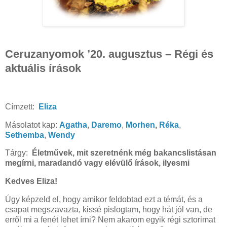
Ceruzanyomok ’20. augusztus – Régi és
aktuális írások
Címzett:
Eliza
Másolatot kap:
Agatha
,
Daremo
,
Morhen
,
Réka
,
Sethemba
,
Wendy
Tárgy:
Életművek, mit szeretnénk még bakancslistásan
megírni, maradandó vagy elévülő írások, ilyesmi
Kedves Eliza!
Úgy képzeld el, hogy amikor feldobtad ezt a témát, és a
csapat megszavazta, kissé pislogtam, hogy hát jól van, de
erről mi a fenét lehet írni? Nem akarom egyik régi sztorimat