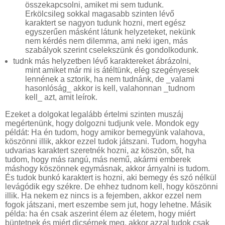
összekapcsolni, amiket mi sem tudunk.
Erkölcsileg sokkal magasabb szinten lévő
karaktert se nagyon tudunk hozni, mert egész
egyszerűen másként látunk helyzeteket, nekünk
nem kérdés nem dilemma, ami neki igen, más
szabályok szerint cselekszünk és gondolkodunk.
tudnk más helyzetben lévő karaktereket ábrázolni,
mint amiket már mi is átéltünk, elég szegényesek
lennének a sztorik, ha nem tudnánk, de _valami
hasonlóság_ akkor is kell, valahonnan _tudnom
kell_ azt, amit leírok.
Ezeket a dolgokat legalább értelmi szinten muszáj
megértenünk, hogy dolgozni tudjunk vele. Mondok egy
példát: Ha én tudom, hogy amikor bemegyünk valahova,
köszönni illik, akkor ezzel tudok játszani. Tudom, hogyha
udvarias karaktert szeretnék hozni, az köszön, sőt, ha
tudom, hogy más rangú, más nemű, akármi emberek
máshogy köszönnek egymásnak, akkor árnyalni is tudom.
És tudok bunkó karaktert is hozni, aki bemegy és szó nélkül
levágódik egy székre. De ehhez tudnom kell, hogy köszönni
illik. Ha nekem ez nincs is a fejemben, akkor ezzel nem
fogok játszani, mert eszembe sem jut, hogy lehetne. Másik
példa: ha én csak aszerint élem az életem, hogy miért
büntetnek és miért dicsérnek meg, akkor azzal tudok csak