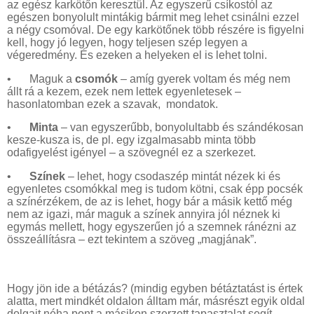
az egész karkötőn keresztül. Az egyszerű csíkostól az
egészen bonyolult mintákig bármit meg lehet csinálni ezzel
a négy csomóval. De egy karkötőnek több részére is figyelni
kell, hogy jó legyen, hogy teljesen szép legyen a
végeredmény. És ezeken a helyeken el is lehet tolni.
•
Maguk a
csomók
– amíg gyerek voltam és még nem
állt rá a kezem, ezek nem lettek egyenletesek –
hasonlatomban ezek a szavak, mondatok.
•
Minta
– van egyszerűbb, bonyolultabb és szándékosan
kesze-kusza is, de pl. egy izgalmasabb minta több
odafigyelést igényel – a szövegnél ez a szerkezet.
•
Színek
– lehet, hogy csodaszép mintát nézek ki és
egyenletes csomókkal meg is tudom kötni, csak épp pocsék
a színérzékem, de az is lehet, hogy bár a másik kettő még
nem az igazi, már maguk a színek annyira jól néznek ki
egymás mellett, hogy egyszerűen jó a szemnek ránézni az
összeállításra – ezt tekintem a szöveg „magjának”.
Hogy jön ide a bétázás? (mindig egyben bétáztatást is értek
alatta, mert mindkét oldalon álltam már, másrészt egyik oldal
dolgait néha pont a másikon szerzett tapasztalat segít