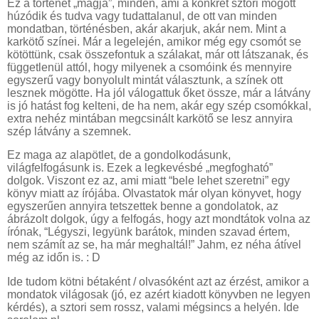
Ez a történet „magja”, minden, ami a konkrét sztori mögött
húzódik és tudva vagy tudattalanul, de ott van minden
mondatban, történésben, akár akarjuk, akár nem. Mint a
karkötő színei. Már a legelején, amikor még egy csomót se
kötöttünk, csak összefontuk a szálakat, már ott látszanak, és
függetlenül attól, hogy milyenek a csomóink és mennyire
egyszerű vagy bonyolult mintát választunk, a színek ott
lesznek mögötte. Ha jól válogattuk őket össze, már a látvány
is jó hatást fog kelteni, de ha nem, akár egy szép csomókkal,
extra nehéz mintában megcsinált karkötő se lesz annyira
szép látvány a szemnek.
Ez maga az alapötlet, de a gondolkodásunk,
világfelfogásunk is. Ezek a legkevésbé „megfogható”
dolgok. Viszont ez az, ami miatt “bele lehet szeretni” egy
könyv miatt az írójába. Olvastatok már olyan könyvet, hogy
egyszerűen annyira tetszettek benne a gondolatok, az
ábrázolt dolgok, úgy a felfogás, hogy azt mondtátok volna az
írónak, “Légyszi, legyünk barátok, minden szavad értem,
nem számít az se, ha már meghaltál!” Jahm, ez néha átível
még az időn is. : D
Ide tudom kötni bétaként / olvasóként azt az érzést, amikor a
mondatok világosak (jó, ez azért kiadott könyvben ne legyen
kérdés), a sztori sem rossz, valami mégsincs a helyén. Ide