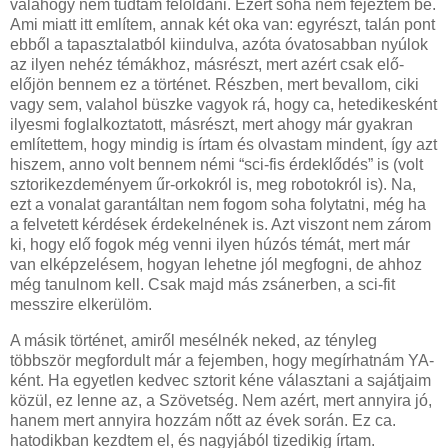
valahogy nem tudtam feloldani. Ezért soha nem fejeztem be.
Ami miatt itt említem, annak két oka van: egyrészt, talán pont
ebből a tapasztalatból kiindulva, azóta óvatosabban nyúlok
az ilyen nehéz témákhoz, másrészt, mert azért csak elő-
előjön bennem ez a történet. Részben, mert bevallom, ciki
vagy sem, valahol büszke vagyok rá, hogy ca, hetedikesként
ilyesmi foglalkoztatott, másrészt, mert ahogy már gyakran
említettem, hogy mindig is írtam és olvastam mindent, így azt
hiszem, anno volt bennem némi “sci-fis érdeklődés” is (volt
sztorikezdeményem űr-orkokról is, meg robotokról is). Na,
ezt a vonalat garantáltan nem fogom soha folytatni, még ha
a felvetett kérdések érdekelnének is. Azt viszont nem zárom
ki, hogy elő fogok még venni ilyen húzós témát, mert már
van elképzelésem, hogyan lehetne jól megfogni, de ahhoz
még tanulnom kell. Csak majd más zsánerben, a sci-fit
messzire elkerülöm.
A másik történet, amiről mesélnék neked, az tényleg
többször megfordult már a fejemben, hogy megírhatnám YA-
ként. Ha egyetlen kedvec sztorit kéne választani a sajátjaim
közül, ez lenne az, a Szövetség. Nem azért, mert annyira jó,
hanem mert annyira hozzám nőtt az évek során. Ez ca.
hatodikban kezdtem el, és nagyjából tizedikig írtam.