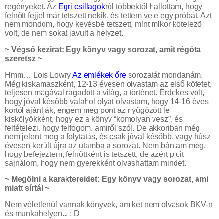
regényeket. Az
Egri csillagok
ról többektől hallottam, hogy
felnőtt fejjel már tetszett nekik, és tettem vele egy próbát. Azt
nem mondom, hogy kevésbé tetszett, mint mikor kötelező
volt, de nem sokat javult a helyzet.
~ Végső kézirat: Egy könyv vagy sorozat, amit régóta
szeretsz ~
Hmm… Lois Lowry
Az emlékek őre
sorozatát mondanám.
Még kiskamaszként, 12-13 évesen olvastam az első kötetet,
teljesen magával ragadott a világ, a történet. Érdekes volt,
hogy jóval később valahol olyat olvastam, hogy 14-16 éves
kortól ajánlják, engem meg pont az nyűgözött le
kiskölyökként, hogy ez a könyv “komolyan vesz”, és
feltételezi, hogy felfogom, amiről szól. De akkoriban még
nem jelent meg a folytatás, és csak jóval később, vagy húsz
évesen került újra az utamba a sorozat. Nem bántam meg,
hogy befejeztem, felnőttként is tetszett, de azért picit
sajnálom, hogy nem gyerekként olvashattam mindet.
~ Megölni a karaktereidet: Egy könyv vagy sorozat, ami
miatt sírtál ~
Nem véletlenül vannak könyvek, amiket nem olvasok BKV-n
és munkahelyen... : D