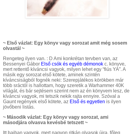
~ Első vázlat: Egy könyv vagy sorozat amit még sosem
olvastál ~
Rengeteg ilyen van. : D Ami konkrétan tervben van, az
Bessenyei Gábor
Első csók és egyéb démonok
c. könyve,
mert rettentő kíváncsi vagyok, milyen lehet egy “fiús YA”. A
másik egy sorozat első kötete, aminek szintén
kíváncsiságból fognék neki: Szerepjátékos körökben már
több sráctól is hallottam, hogy szeretik a Warhammer 40K
világát, és bár sejtésem szerint nem az én könyvem lesz, de
kíváncsi vagyok, mi tetszik nekik rajta ennyire. Szóval a
Gaunt regények első kötete, az
Első és egyetlen
is ilyen
jövőbeni listás.
~ Második vázlat: Egy könyv vagy sorozat, ami
másodjára olvasva kevésbé tetszett ~
Itt bajban vagyok, mert nagyon ritkán olvasok újra, főleg