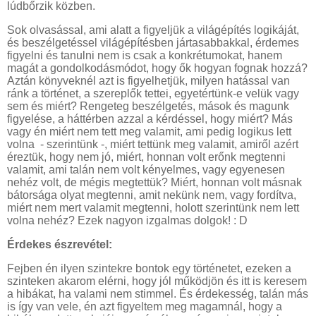
lúdbőrzik közben.
Sok olvasással, ami alatt a figyeljük a világépítés logikáját,
és beszélgetéssel világépítésben jártasabbakkal, érdemes
figyelni és tanulni nem is csak a konkrétumokat, hanem
magát a gondolkodásmódot, hogy ők hogyan fognak hozzá?
Aztán könyveknél azt is figyelhetjük, milyen hatással van
ránk a történet, a szereplők tettei, egyetértünk-e velük vagy
sem és miért? Rengeteg beszélgetés, mások és magunk
figyelése, a háttérben azzal a kérdéssel, hogy miért? Más
vagy én miért nem tett meg valamit, ami pedig logikus lett
volna - szerintünk -, miért tettünk meg valamit, amiről azért
éreztük, hogy nem jó, miért, honnan volt erőnk megtenni
valamit, ami talán nem volt kényelmes, vagy egyenesen
nehéz volt, de mégis megtettük? Miért, honnan volt másnak
bátorsága olyat megtenni, amit nekünk nem, vagy fordítva,
miért nem mert valamit megtenni, holott szerintünk nem lett
volna nehéz? Ezek nagyon izgalmas dolgok! : D
Érdekes észrevétel:
Fejben én ilyen szintekre bontok egy történetet, ezeken a
szinteken akarom elérni, hogy jól működjön és itt is keresem
a hibákat, ha valami nem stimmel. És érdekesség, talán más
is így van vele, én azt figyeltem meg magamnál, hogy a