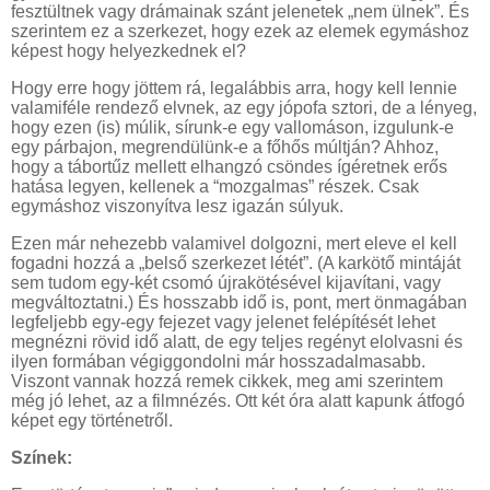
fesztültnek vagy drámainak szánt jelenetek „nem ülnek”. És
szerintem ez a szerkezet, hogy ezek az elemek egymáshoz
képest hogy helyezkednek el?
Hogy erre hogy jöttem rá, legalábbis arra, hogy kell lennie
valamiféle rendező elvnek, az egy jópofa sztori, de a lényeg,
hogy ezen (is) múlik, sírunk-e egy vallomáson, izgulunk-e
egy párbajon, megrendülünk-e a főhős múltján? Ahhoz,
hogy a tábortűz mellett elhangzó csöndes ígéretnek erős
hatása legyen, kellenek a “mozgalmas” részek. Csak
egymáshoz viszonyítva lesz igazán súlyuk.
Ezen már nehezebb valamivel dolgozni, mert eleve el kell
fogadni hozzá a „belső szerkezet létét”. (A karkötő mintáját
sem tudom egy-két csomó újrakötésével kijavítani, vagy
megváltoztatni.) És hosszabb idő is, pont, mert önmagában
legfeljebb egy-egy fejezet vagy jelenet felépítését lehet
megnézni rövid idő alatt, de egy teljes regényt elolvasni és
ilyen formában végiggondolni már hosszadalmasabb.
Viszont vannak hozzá remek cikkek, meg ami szerintem
még jó lehet, az a filmnézés. Ott két óra alatt kapunk átfogó
képet egy történetről.
Színek: