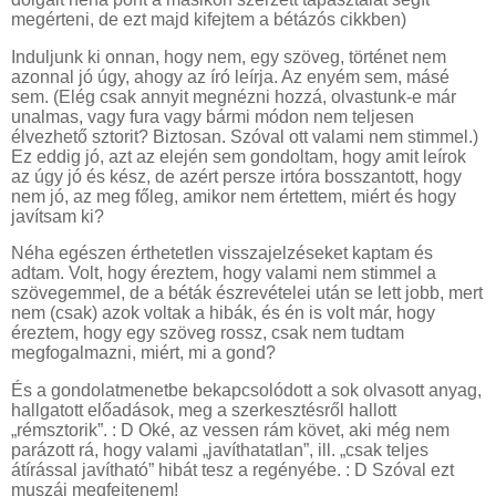
megérteni, de ezt majd kifejtem a bétázós cikkben)
Induljunk ki onnan, hogy nem, egy szöveg, történet nem
azonnal jó úgy, ahogy az író leírja. Az enyém sem, másé
sem. (Elég csak annyit megnézni hozzá, olvastunk-e már
unalmas, vagy fura vagy bármi módon nem teljesen
élvezhető sztorit? Biztosan. Szóval ott valami nem stimmel.)
Ez eddig jó, azt az elején sem gondoltam, hogy amit leírok
az úgy jó és kész, de azért persze irtóra bosszantott, hogy
nem jó, az meg főleg, amikor nem értettem, miért és hogy
javítsam ki?
Néha egészen érthetetlen visszajelzéseket kaptam és
adtam. Volt, hogy éreztem, hogy valami nem stimmel a
szövegemmel, de a béták észrevételei után se lett jobb, mert
nem (csak) azok voltak a hibák, és én is volt már, hogy
éreztem, hogy egy szöveg rossz, csak nem tudtam
megfogalmazni, miért, mi a gond?
És a gondolatmenetbe bekapcsolódott a sok olvasott anyag,
hallgatott előadások, meg a szerkesztésről hallott
„rémsztorik”. : D Oké, az vessen rám követ, aki még nem
parázott rá, hogy valami „javíthatatlan”, ill. „csak teljes
átírással javítható” hibát tesz a regényébe. : D Szóval ezt
muszáj megfejtenem!