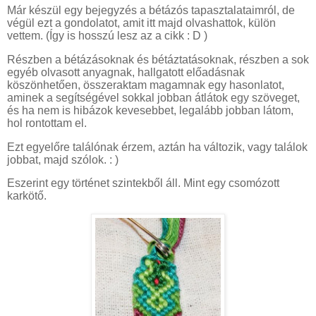
Már készül egy bejegyzés a bétázós tapasztalataimról, de
végül ezt a gondolatot, amit itt majd olvashattok, külön
vettem. (Így is hosszú lesz az a cikk : D )
Részben a bétázásoknak és bétáztatásoknak, részben a sok
egyéb olvasott anyagnak, hallgatott előadásnak
köszönhetően, összeraktam magamnak egy hasonlatot,
aminek a segítségével sokkal jobban átlátok egy szöveget,
és ha nem is hibázok kevesebbet, legalább jobban látom,
hol rontottam el.
Ezt egyelőre találónak érzem, aztán ha változik, vagy találok
jobbat, majd szólok. : )
Eszerint egy történet szintekből áll. Mint egy csomózott
karkötő.