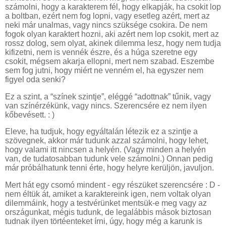
számolni, hogy a karakterem fél, hogy elkapják, ha csokit lop
a boltban, ezért nem fog lopni, vagy esetleg azért, mert az
neki már unalmas, vagy nincs szüksége csokira. De nem
fogok olyan karaktert hozni, aki azért nem lop csokit, mert az
rossz dolog, sem olyat, akinek dilemma lesz, hogy nem tudja
kifizetni, nem is vennék észre, és a húga szeretne egy
csokit, mégsem akarja ellopni, mert nem szabad. Eszembe
sem fog jutni, hogy miért ne venném el, ha egyszer nem
figyel oda senki?
Ez a szint, a “színek szintje”, eléggé “adottnak” tűnik, vagy
van színérzékünk, vagy nincs. Szerencsére ez nem ilyen
kőbevésett. : )
Eleve, ha tudjuk, hogy egyáltalán létezik ez a szintje a
szövegnek, akkor már tudunk azzal számolni, hogy lehet,
hogy valami itt nincsen a helyén. (Vagy minden a helyén
van, de tudatosabban tudunk vele számolni.) Onnan pedig
már próbálhatunk tenni érte, hogy helyre kerüljön, javuljon.
Mert hát egy csomó mindent - egy részüket szerencsére : D -
nem éltük át, amiket a karaktereink igen, nem voltak olyan
dilemmáink, hogy a testvérünket mentsük-e meg vagy az
országunkat, mégis tudunk, de legalábbis mások biztosan
tudnak ilyen törtéenteket írni, úgy, hogy még a karunk is