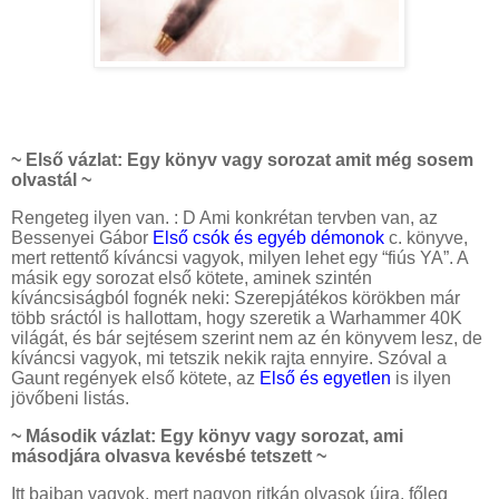
~ Első vázlat: Egy könyv vagy sorozat amit még sosem
olvastál ~
Rengeteg ilyen van. : D Ami konkrétan tervben van, az
Bessenyei Gábor
Első csók és egyéb démonok
c. könyve,
mert rettentő kíváncsi vagyok, milyen lehet egy “fiús YA”. A
másik egy sorozat első kötete, aminek szintén
kíváncsiságból fognék neki: Szerepjátékos körökben már
több sráctól is hallottam, hogy szeretik a Warhammer 40K
világát, és bár sejtésem szerint nem az én könyvem lesz, de
kíváncsi vagyok, mi tetszik nekik rajta ennyire. Szóval a
Gaunt regények első kötete, az
Első és egyetlen
is ilyen
jövőbeni listás.
~ Második vázlat: Egy könyv vagy sorozat, ami
másodjára olvasva kevésbé tetszett ~
Itt bajban vagyok, mert nagyon ritkán olvasok újra, főleg