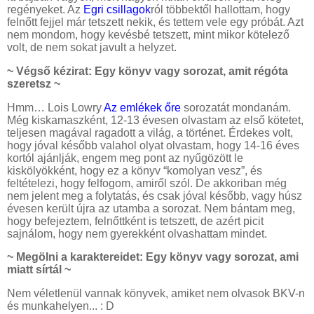
regényeket. Az
Egri csillagok
ról többektől hallottam, hogy
felnőtt fejjel már tetszett nekik, és tettem vele egy próbát. Azt
nem mondom, hogy kevésbé tetszett, mint mikor kötelező
volt, de nem sokat javult a helyzet.
~ Végső kézirat: Egy könyv vagy sorozat, amit régóta
szeretsz ~
Hmm… Lois Lowry
Az emlékek őre
sorozatát mondanám.
Még kiskamaszként, 12-13 évesen olvastam az első kötetet,
teljesen magával ragadott a világ, a történet. Érdekes volt,
hogy jóval később valahol olyat olvastam, hogy 14-16 éves
kortól ajánlják, engem meg pont az nyűgözött le
kiskölyökként, hogy ez a könyv “komolyan vesz”, és
feltételezi, hogy felfogom, amiről szól. De akkoriban még
nem jelent meg a folytatás, és csak jóval később, vagy húsz
évesen került újra az utamba a sorozat. Nem bántam meg,
hogy befejeztem, felnőttként is tetszett, de azért picit
sajnálom, hogy nem gyerekként olvashattam mindet.
~ Megölni a karaktereidet: Egy könyv vagy sorozat, ami
miatt sírtál ~
Nem véletlenül vannak könyvek, amiket nem olvasok BKV-n
és munkahelyen... : D