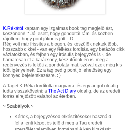
K.Rékától
kaptam egy izgalmas book tag megjelölést,
köszönöm! :* Jól esett, hogy gondoltál rám, és közben
rájöttem, hogy pont jókor is jött. : D
Rég volt már frissítés a blogon, és készülök nektek több,
hosszabb cikkel - van egy félkész fordítás, egy bétázós cikk
vázlatokban, és fejben egy írósulis bejegyzés is -, de
hamarosan itt a karácsony, készülődök én is, meg a
regényezés is leköti a gondolataimat, szóval ezek még kis
időt igényelnek. Ez a tag pedig pont jó lehetőség egy
könnyed bejelentkezésre. : )
A Taget K.Réka fordította magyarra, és egy angol oldalig
tudta visszakövetni: a
The Act Diary
oldalig, de az eredeti
forrás elrejtőzött valahol az éterben.
~ Szabályok ~
Kérlek, a bejegyzésed elkészítésekor használd
fel a lenti képet és jelöld meg a Tag eredeti
szerzőjét valamilyen formában! A kép kirakását