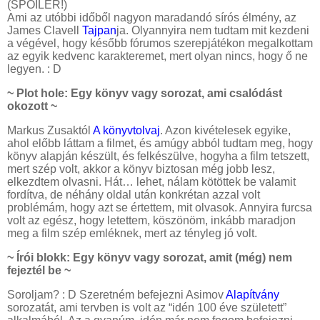
(SPOILER!)
Ami az utóbbi időből nagyon maradandó sírós élmény, az
James Clavell
Tajpan
ja. Olyannyira nem tudtam mit kezdeni
a végével, hogy később fórumos szerepjátékon megalkottam
az egyik kedvenc karakteremet, mert olyan nincs, hogy ő ne
legyen. : D
~ Plot hole: Egy könyv vagy sorozat, ami csalódást
okozott ~
Markus Zusaktól
A könyvtolvaj
. Azon kivételesek egyike,
ahol előbb láttam a filmet, és amúgy abból tudtam meg, hogy
könyv alapján készült, és felkészülve, hogyha a film tetszett,
mert szép volt, akkor a könyv biztosan még jobb lesz,
elkezdtem olvasni. Hát… lehet, nálam kötöttek be valamit
fordítva, de néhány oldal után konkrétan azzal volt
problémám, hogy azt se értettem, mit olvasok. Annyira furcsa
volt az egész, hogy letettem, köszönöm, inkább maradjon
meg a film szép emléknek, mert az tényleg jó volt.
~ Írói blokk: Egy könyv vagy sorozat, amit (még) nem
fejeztél be ~
Soroljam? : D Szeretném befejezni Asimov
Alapítvány
sorozatát, ami tervben is volt az “idén 100 éve született”