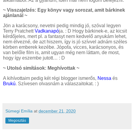
alkalmából. Az a gyanúm, idén már nem fogom befejezni.
~ Visszajelzés: Egy könyv vagy sorozat, amit bárkinek
ajánlanál ~
Jön a karácsony, nevetni pedig mindig jó, szóval legyen
Terry Pratchett
Vadkanapó
ja. : D Hogy bárkinek-e, az kicsit
kérdőjeles, mert pl. a fantasyt nem kedvelő anyukám lehet,
nem élvezné, de azt hiszem, így is jó szívvel adnám széles
körben emberek kezébe. Jópofa, vicces, karácsonyos, és
van belőle film is, amit ugyan még nem láttam, de most,
hogy így eszembe jutott… : D
~ Utolsó simítások: Meghívottak ~
A kihívottaim pedig két régi blogger ismerős,
Nessa
és
Brukú
. Szívesen olvasnám a válaszaitokat. : )
Sümegi Emília
at
december 21, 2020
Megosztás