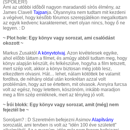
(SPOILER!)
Ami az utóbbi időből nagyon maradandó sírós élmény, az
James Clavell
Tajpan
ja. Olyannyira nem tudtam mit kezdeni
a végével, hogy később fórumos szerepjátékon megalkottam
az egyik kedvenc karakteremet, mert olyan nincs, hogy ő ne
legyen. : D
~ Plot hole: Egy könyv vagy sorozat, ami csalódást
okozott ~
Markus Zusaktól
A könyvtolvaj
. Azon kivételesek egyike,
ahol előbb láttam a filmet, és amúgy abból tudtam meg, hogy
könyv alapján készült, és felkészülve, hogyha a film tetszett,
mert szép volt, akkor a könyv biztosan még jobb lesz,
elkezdtem olvasni. Hát… lehet, nálam kötöttek be valamit
fordítva, de néhány oldal után konkrétan azzal volt
problémám, hogy azt se értettem, mit olvasok. Annyira furcsa
volt az egész, hogy letettem, köszönöm, inkább maradjon
meg a film szép emléknek, mert az tényleg jó volt.
~ Írói blokk: Egy könyv vagy sorozat, amit (még) nem
fejeztél be ~
Soroljam? : D Szeretném befejezni Asimov
Alapítvány
sorozatát, ami tervben is volt az “idén 100 éve született”