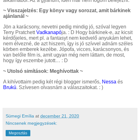
alkalmából. Az a gyanúm, idén már nem fogom befejezni.
~ Visszajelzés: Egy könyv vagy sorozat, amit bárkinek
ajánlanál ~
Jön a karácsony, nevetni pedig mindig jó, szóval legyen
Terry Pratchett
Vadkanapó
ja. : D Hogy bárkinek-e, az kicsit
kérdőjeles, mert pl. a fantasyt nem kedvelő anyukám lehet,
nem élvezné, de azt hiszem, így is jó szívvel adnám széles
körben emberek kezébe. Jópofa, vicces, karácsonyos, és
van belőle film is, amit ugyan még nem láttam, de most,
hogy így eszembe jutott… : D
~ Utolsó simítások: Meghívottak ~
A kihívottaim pedig két régi blogger ismerős,
Nessa
és
Brukú
. Szívesen olvasnám a válaszaitokat. : )
Sümegi Emília
at
december 21, 2020
Nincsenek megjegyzések:
Megosztás