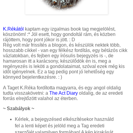
K.Rékától
kaptam egy izgalmas book tag megjelölést,
köszönöm! :* Jól esett, hogy gondoltál rám, és közben
rájöttem, hogy pont jókor is jött. : D
Rég volt már frissítés a blogon, és készülök nektek több,
hosszabb cikkel - van egy félkész fordítás, egy bétázós cikk
vázlatokban, és fejben egy írósulis bejegyzés is -, de
hamarosan itt a karácsony, készülődök én is, meg a
regényezés is leköti a gondolataimat, szóval ezek még kis
időt igényelnek. Ez a tag pedig pont jó lehetőség egy
könnyed bejelentkezésre. : )
A Taget K.Réka fordította magyarra, és egy angol oldalig
tudta visszakövetni: a
The Act Diary
oldalig, de az eredeti
forrás elrejtőzött valahol az éterben.
~ Szabályok ~
Kérlek, a bejegyzésed elkészítésekor használd
fel a lenti képet és jelöld meg a Tag eredeti
szerzőjét valamilyen formában! A kép kirakását