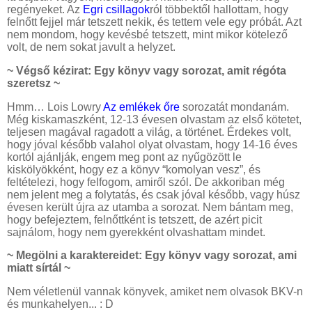
regényeket. Az
Egri csillagok
ról többektől hallottam, hogy
felnőtt fejjel már tetszett nekik, és tettem vele egy próbát. Azt
nem mondom, hogy kevésbé tetszett, mint mikor kötelező
volt, de nem sokat javult a helyzet.
~ Végső kézirat: Egy könyv vagy sorozat, amit régóta
szeretsz ~
Hmm… Lois Lowry
Az emlékek őre
sorozatát mondanám.
Még kiskamaszként, 12-13 évesen olvastam az első kötetet,
teljesen magával ragadott a világ, a történet. Érdekes volt,
hogy jóval később valahol olyat olvastam, hogy 14-16 éves
kortól ajánlják, engem meg pont az nyűgözött le
kiskölyökként, hogy ez a könyv “komolyan vesz”, és
feltételezi, hogy felfogom, amiről szól. De akkoriban még
nem jelent meg a folytatás, és csak jóval később, vagy húsz
évesen került újra az utamba a sorozat. Nem bántam meg,
hogy befejeztem, felnőttként is tetszett, de azért picit
sajnálom, hogy nem gyerekként olvashattam mindet.
~ Megölni a karaktereidet: Egy könyv vagy sorozat, ami
miatt sírtál ~
Nem véletlenül vannak könyvek, amiket nem olvasok BKV-n
és munkahelyen... : D