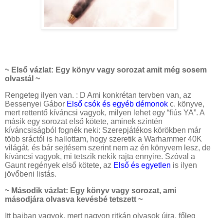
~ Első vázlat: Egy könyv vagy sorozat amit még sosem
olvastál ~
Rengeteg ilyen van. : D Ami konkrétan tervben van, az
Bessenyei Gábor
Első csók és egyéb démonok
c. könyve,
mert rettentő kíváncsi vagyok, milyen lehet egy “fiús YA”. A
másik egy sorozat első kötete, aminek szintén
kíváncsiságból fognék neki: Szerepjátékos körökben már
több sráctól is hallottam, hogy szeretik a Warhammer 40K
világát, és bár sejtésem szerint nem az én könyvem lesz, de
kíváncsi vagyok, mi tetszik nekik rajta ennyire. Szóval a
Gaunt regények első kötete, az
Első és egyetlen
is ilyen
jövőbeni listás.
~ Második vázlat: Egy könyv vagy sorozat, ami
másodjára olvasva kevésbé tetszett ~
Itt bajban vagyok, mert nagyon ritkán olvasok újra, főleg