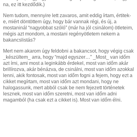
na, ez itt kezdődik.)
Nem tudom, mennyire lett zavaros, amit eddig írtam, értitek-
e, miért döntöttem úgy, hogy bár vannak régi, és új, a
mostaninál “nagyobbat szóló” (már ha jól csinálom) ötleteim,
mégis azt mondom, a mostani regényötletem nekem a
bakancslistás?
Mert nem akarom úgy feldobni a bakancsot, hogy végig csak
_készültem_ arra, hogy “majd egyszer…” _Most_ van időm
azt írni, ami most a leginkább érdekel, most van időm akár
brillírozva, akár bénázva, de csinálni, most van időm azokkal
lenni, akik fontosak, most van időm fogni a fejem, hogy ezt a
cikket megírtam, most van időm azt mondani, hogy ne
halogassunk, mert abból csak be nem fejezett történetek
lesznek, most van időm szeretni, most van időm adni
magamból (ha csak ezt a cikket is). Most van időm élni.