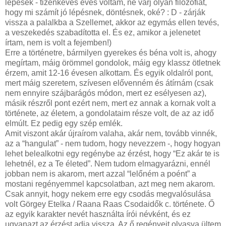
lépések - tizenkevés éves voltam, ne várj olyan filozófiát,
hogy mi számít jó lépésnek, döntésnek, oké? : D - zárják
vissza a palalkba a Szellemet, akkor az egymás ellen tevés,
a veszekedés szabadította el. És ez, amikor a jelenetet
írtam, nem is volt a fejemben!)
Erre a történetre, bármilyen gyerekes és béna volt is, ahogy
megírtam, máig örömmel gondolok, máig egy klassz ötletnek
érzem, amit 12-16 évesen alkottam. És egyik oldalról pont,
mert máig szeretem, szívesen elővenném és átírnám (csak
nem ennyire szájbarágós módon, mert ez esélyesen az),
másik részről pont ezért nem, mert ez annak a kornak volt a
története, az életem, a gondolataim része volt, de az az idő
elmúlt. Ez pedig egy szép emlék.
Amit viszont akár újraírom valaha, akár nem, tovább vinnék,
az a “hangulat” - nem tudom, hogy nevezzem -, hogy hogyan
lehet belealkotni egy regénybe az érzést, hogy “Ez akár te is
lehetnél, ez a Te életed”. Nem tudom elmagyarázni, ennél
jobban nem is akarom, mert azzal “lelőném a poént” a
mostani regényemmel kapcsolatban, azt meg nem akarom.
Csak annyit, hogy nekem erre egy csodás megvalósulása
volt Görgey Etelka / Raana Raas Csodaidők c. története. Ő
az egyik karakter nevét használta írói névként, és ez
ugyanazt az érzést adja vissza. Az ő regényeit olvasva ültem