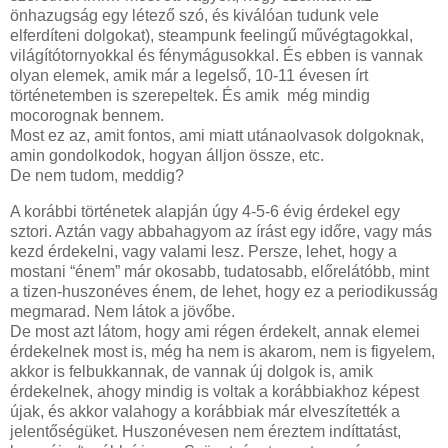
önhazugság egy létező szó, és kiválóan tudunk vele
elferdíteni dolgokat), steampunk feelingű művégtagokkal,
világítótornyokkal és fénymágusokkal. És ebben is vannak
olyan elemek, amik már a legelső, 10-11 évesen írt
történetemben is szerepeltek. És amik még mindig
mocorognak bennem.
Most ez az, amit fontos, ami miatt utánaolvasok dolgoknak,
amin gondolkodok, hogyan álljon össze, etc.
De nem tudom, meddig?
A korábbi történetek alapján úgy 4-5-6 évig érdekel egy
sztori. Aztán vagy abbahagyom az írást egy időre, vagy más
kezd érdekelni, vagy valami lesz. Persze, lehet, hogy a
mostani “énem” már okosabb, tudatosabb, előrelátóbb, mint
a tizen-huszonéves énem, de lehet, hogy ez a periodikusság
megmarad. Nem látok a jövőbe.
De most azt látom, hogy ami régen érdekelt, annak elemei
érdekelnek most is, még ha nem is akarom, nem is figyelem,
akkor is felbukkannak, de vannak új dolgok is, amik
érdekelnek, ahogy mindig is voltak a korábbiakhoz képest
újak, és akkor valahogy a korábbiak már elveszítették a
jelentőségüket. Huszonévesen nem éreztem indíttatást,