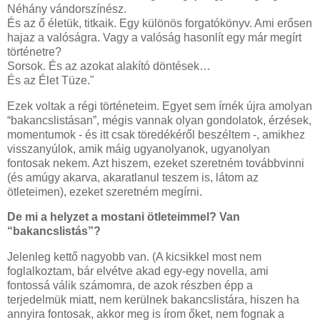
Néhány vándorszínész.
És az ő életük, titkaik. Egy különös forgatókönyv. Ami erősen
hajaz a valóságra. Vagy a valóság hasonlít egy már megírt
történetre?
Sorsok. És az azokat alakító döntések…
És az Élet Tüze."
Ezek voltak a régi történeteim. Egyet sem írnék újra amolyan
“bakancslistásan”, mégis vannak olyan gondolatok, érzések,
momentumok - és itt csak töredékéről beszéltem -, amikhez
visszanyúlok, amik máig ugyanolyanok, ugyanolyan
fontosak nekem. Azt hiszem, ezeket szeretném továbbvinni
(és amúgy akarva, akaratlanul teszem is, látom az
ötleteimen), ezeket szeretném megírni.
De mi a helyzet a mostani ötleteimmel? Van
“bakancslistás”?
Jelenleg kettő nagyobb van. (A kicsikkel most nem
foglalkoztam, bár elvétve akad egy-egy novella, ami
fontossá válik számomra, de azok részben épp a
terjedelmük miatt, nem kerülnek bakancslistára, hiszen ha
annyira fontosak, akkor meg is írom őket, nem fognak a