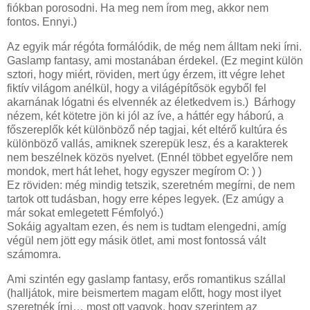
fiókban porosodni. Ha meg nem írom meg, akkor nem
fontos. Ennyi.)
Az egyik már régóta formálódik, de még nem álltam neki írni.
Gaslamp fantasy, ami mostanában érdekel. (Ez megint külön
sztori, hogy miért, röviden, mert úgy érzem, itt végre lehet
fiktív világom anélkül, hogy a világépítősök egyből fel
akarnának lógatni és elvennék az életkedvem is.) Bárhogy
nézem, két kötetre jön ki jól az íve, a háttér egy háború, a
főszereplők két különböző nép tagjai, két eltérő kultúra és
különböző vallás, amiknek szerepük lesz, és a karakterek
nem beszélnek közös nyelvet. (Ennél többet egyelőre nem
mondok, mert hát lehet, hogy egyszer megírom O: ) )
Ez röviden: még mindig tetszik, szeretném megírni, de nem
tartok ott tudásban, hogy erre képes legyek. (Ez amúgy a
már sokat emlegetett Fémfolyó.)
Sokáig agyaltam ezen, és nem is tudtam elengedni, amíg
végül nem jött egy másik ötlet, ami most fontossá vált
számomra.
Ami szintén egy gaslamp fantasy, erős romantikus szállal
(halljátok, mire beismertem magam előtt, hogy most ilyet
szeretnék írni… most ott vagyok, hogy szerintem az