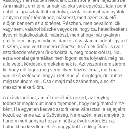
valahogy nem tudtam feloldani. Ezért soha nem fejeztem be.
Ami miatt itt említem, annak két oka van: egyrészt, talán pont
ebből a tapasztalatból kiindulva, azóta óvatosabban nyúlok
az ilyen nehéz témákhoz, másrészt, mert azért csak elő-
előjön bennem ez a történet. Részben, mert bevallom, ciki
vagy sem, valahol büszke vagyok rá, hogy ca, hetedikesként
ilyesmi foglalkoztatott, másrészt, mert ahogy már gyakran
említettem, hogy mindig is írtam és olvastam mindent, így azt
hiszem, anno volt bennem némi “sci-fis érdeklődés” is (volt
sztorikezdeményem űr-orkokról is, meg robotokról is). Na,
ezt a vonalat garantáltan nem fogom soha folytatni, még ha
a felvetett kérdések érdekelnének is. Azt viszont nem zárom
ki, hogy elő fogok még venni ilyen húzós témát, mert már
van elképzelésem, hogyan lehetne jól megfogni, de ahhoz
még tanulnom kell. Csak majd más zsánerben, a sci-fit
messzire elkerülöm.
A másik történet, amiről mesélnék neked, az tényleg
többször megfordult már a fejemben, hogy megírhatnám YA-
ként. Ha egyetlen kedvec sztorit kéne választani a sajátjaim
közül, ez lenne az, a Szövetség. Nem azért, mert annyira jó,
hanem mert annyira hozzám nőtt az évek során. Ez ca.
hatodikban kezdtem el, és nagyjából tizedikig írtam.