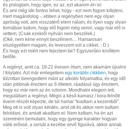
és pislogtam, hogy igen, ez az, ezt akarom én is!
És ami még ide fontos lehet, hogy - ezt nem fogom kifejteni,
mert magándolog -, ebben a regényben nem egy olyan
apróság volt, ami visszatérő elem nálam, és ilyen vagy olyan
formában tudom, hogy elő fogom még venni, vagy már elő is
vettem. (Csak ezekről nyilván nem beszélek.)
(Oké, nem kéne ennyit beszélnem… Hamarosan
elszégyellem magam, és leveszem ezt a cikket. : D )
És hogy ezt miért nem fejeztem be? Egyszerűen kinőttem
belőle.
A regényt, amit ca. 18-22 évesen írtam, nem akarnám újraírni
/ folytatni. Azt már emlegettem
egy korábbi cikkben
, hogy
túlzottan beengedtem mást az alkotói folyamatba, és egy idő
után jobbnak éreztem az ő ötleteit, ráadásul úgy éreztem,
hogy ez már nem az én sztorim. Mondhatni elegem lett,
megutáltam a regényt. Mégis a késő-kamasz / kora-felnőtt
éveim részét képezte, de túl hamar “kiadtam a kezemből”.
Meg ott is volt olyan kérdés, amit ott és akkor nem tudtam
feloldani, és amiatt akadtam el: Nem tudtam, ha én azt
szeretném bemutatni, hogy egy gyenge karakter hogyan
válik erőssé, a sorsát a kezébe vevő figurává, akkor annak