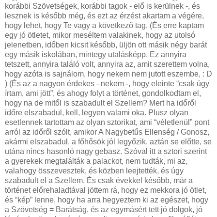
korábbi Szövetségek, korábbi tagok - elő is kerülnek -, és
lesznek is később még, és ezt az érzést akartam a végére,
hogy lehet, hogy Te vagy a következő tag. (És erre kaptam
egy jó ötletet, mikor meséltem valakinek, hogy az utolsó
jelenetben, időben kicsit később, üljön ott másik négy barát
egy másik iskolában, mintegy utalásképp. Ez annyira
tetszett, annyira találó volt, annyira az, amit szerettem volna,
hogy azóta is sajnálom, hogy nekem nem jutott eszembe, : D
) (És az a nagyon érdekes - nekem -, hogy eleinte “csak úgy
írtam, ami jött”, és ahogy folyt a történet, gondolkodtam el,
hogy na de mitől is szabadult el Szellem? Mert ha időről
időre elszabadul, kell, legyen valami oka. Plusz olyan
esetlennek tartottam az olyan sztorikat, ami “véletlenül” pont
arról az időről szólt, amikor A Nagybetűs Ellenség / Gonosz,
akármi elszabadul, a főhősök jól legyőzik, aztán se előtte, se
utána nincs hasonló nagy gebasz. Szóval itt a sztori szerint
a gyerekek megtalálták a palackot, nem tudták, mi az,
valahogy összevesztek, és közben leejtették, és úgy
szabadult el a Szellem. És csak évekkel később, már a
történet előrehaladtával jöttem rá, hogy ez mekkora jó ötlet,
és “kép” lenne, hogy ha arra hegyeztem ki az egészet, hogy
a Szövetség = Barátság, és az egymásért tett jó dolgok, jó