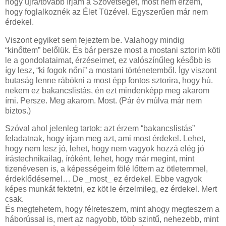
hogy újra/tovább írjam a Szövetséget, most nem érzem,
hogy foglalkoznék az Élet Tüzével. Egyszerűen már nem
érdekel.
Viszont egyiket sem fejeztem be. Valahogy mindig
“kinőttem” belőlük. És bár persze most a mostani sztorim köti
le a gondolataimat, érzéseimet, ez valószínűleg később is
így lesz, “ki fogok nőni” a mostani történetemből. Így viszont
butaság lenne rábökni a most épp fontos sztorira, hogy hú.
nekem ez bakancslistás, én ezt mindenképp meg akarom
írni. Persze. Meg akarom. Most. (Pár év múlva már nem
biztos.)
Szóval ahol jelenleg tartok: azt érzem “bakancslistás”
feladatnak, hogy írjam meg azt, ami most érdekel. Lehet,
hogy nem lesz jó, lehet, hogy nem vagyok hozzá elég jó
írástechnikailag, íróként, lehet, hogy már megint, mint
tizenévesen is, a képességeim fölé lőttem az ötletemmel,
érdeklődésemel… De _most_ ez érdekel. Ebbe vagyok
képes munkát fektetni, ez köt le érzelmileg, ez érdekel. Mert
csak.
És megtehetem, hogy félreteszem, mint ahogy megteszem a
háborússal is, mert az nagyobb, több szintű, nehezebb, mint