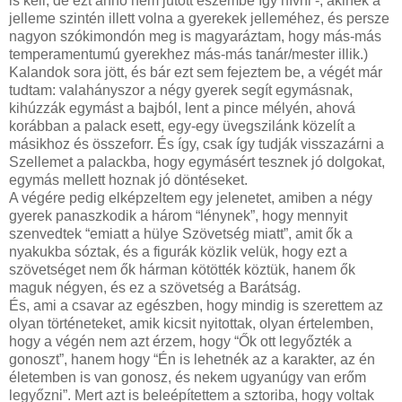
is kell, de ezt anno nem jutott eszembe így hívni -, akinek a
jelleme szintén illett volna a gyerekek jelleméhez, és persze
nagyon szókimondón meg is magyaráztam, hogy más-más
temperamentumú gyerekhez más-más tanár/mester illik.)
Kalandok sora jött, és bár ezt sem fejeztem be, a végét már
tudtam: valahányszor a négy gyerek segít egymásnak,
kihúzzák egymást a bajból, lent a pince mélyén, ahová
korábban a palack esett, egy-egy üvegszilánk közelít a
másikhoz és összeforr. És így, csak így tudják visszazárni a
Szellemet a palackba, hogy egymásért tesznek jó dolgokat,
egymás mellett hoznak jó döntéseket.
A végére pedig elképzeltem egy jelenetet, amiben a négy
gyerek panaszkodik a három “lénynek”, hogy mennyit
szenvedtek “emiatt a hülye Szövetség miatt”, amit ők a
nyakukba sóztak, és a figurák közlik velük, hogy ezt a
szövetséget nem ők hárman kötötték köztük, hanem ők
maguk négyen, és ez a szövetség a Barátság.
És, ami a csavar az egészben, hogy mindig is szerettem az
olyan történeteket, amik kicsit nyitottak, olyan értelemben,
hogy a végén nem azt érzem, hogy “Ők ott legyőzték a
gonoszt”, hanem hogy “Én is lehetnék az a karakter, az én
életemben is van gonosz, és nekem ugyanúgy van erőm
legyőzni”. Mert azt is beleépítettem a sztoriba, hogy voltak