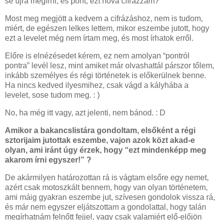
se újra megírni, és pont, ezt hova cifrázzam?
Most meg megjött a kedvem a cifrázáshoz, nem is tudom,
miért, de egészen lelkes lettem, mikor eszembe jutott, hogy
ezt a levelet még nem írtam meg, és most írhatok erről.
Előre is elnézésedet kérem, ez nem amolyan “pontról
pontra” levél lesz, mint amiket már olvashattál párszor tőlem,
inkább személyes és régi történetek is előkerülnek benne.
Ha nincs kedved ilyesmihez, csak vágd a kályhába a
levelet, sose tudom meg. : )
No, ha még itt vagy, azt jelenti, nem bánod. : D
Amikor a bakancslistára gondoltam, elsőként a régi
sztorijaim jutottak eszembe, vajon azok közt akad-e
olyan, ami iránt úgy érzek, hogy “ezt mindenképp meg
akarom írni egyszer!” ?
De akármilyen határozottan rá is vágtam elsőre egy nemet,
azért csak motoszkált bennem, hogy van olyan történetem,
ami máig gyakran eszembe jut, szívesen gondolok vissza rá,
és már nem egyszer eljátszottam a gondolattal, hogy talán
megírhatnám felnőtt fejjel, vagy csak valamiért elő-előjön