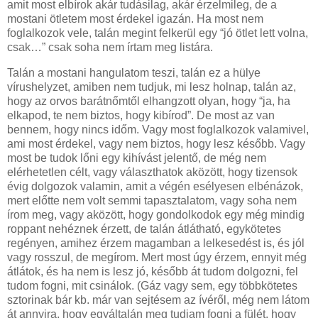
amit most elbírok akár tudásilag, akár érzelmileg, de a
mostani ötletem most érdekel igazán. Ha most nem
foglalkozok vele, talán megint felkerül egy “jó ötlet lett volna,
csak…” csak soha nem írtam meg listára.
Talán a mostani hangulatom teszi, talán ez a hülye
vírushelyzet, amiben nem tudjuk, mi lesz holnap, talán az,
hogy az orvos barátnőmtől elhangzott olyan, hogy “ja, ha
elkapod, te nem biztos, hogy kibírod”. De most az van
bennem, hogy nincs időm. Vagy most foglalkozok valamivel,
ami most érdekel, vagy nem biztos, hogy lesz később. Vagy
most be tudok lőni egy kihívást jelentő, de még nem
elérhetetlen célt, vagy választhatok aközött, hogy tizensok
évig dolgozok valamin, amit a végén esélyesen elbénázok,
mert előtte nem volt semmi tapasztalatom, vagy soha nem
írom meg, vagy aközött, hogy gondolkodok egy még mindig
roppant nehéznek érzett, de talán átlátható, egykötetes
regényen, amihez érzem magamban a lelkesedést is, és jól
vagy rosszul, de megírom. Mert most úgy érzem, ennyit még
átlátok, és ha nem is lesz jó, később át tudom dolgozni, fel
tudom fogni, mit csinálok. (Gáz vagy sem, egy többkötetes
sztorinak bár kb. már van sejtésem az ívéről, még nem látom
át annyira, hogy egyáltalán meg tudjam fogni a fülét, hogy