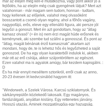
már az elején meg kell-e mutatkoznia, vagy pont akkor jó a
fejlődés, ha az elején még csak gyengének látjuk? Mert azt
valahonnan - már magam sem tudom, honnan - tudtam,
hogy kellenek az előjelek, valahol meg olvasóként
bosszantott a csomó olyan regény, ahol a főhős vagány,
nagypofájú, erős, eleve egy ellenálló figura, aki persze jól
legyőzi a gonoszt. Mert én azt gondoltam, hogy az “átlag
kamasz olvasó” (= én is) nem érzi magát húde erősnek és
keménynek, aki szembe tud szállni a gonosszal. És pont az
“átlag, magát bénának érző kamasznak” akartam azt
mondani, hogy de, te is lehetsz hős és legyőzheted a saját
gonoszod. De ha egy olyan karakterből indulok ki, akiben
már ott az erő csírája, akkor szájontöröltem az egészet.
Ezen valahol ma is agyalok amúgy, bár kezdem kapisgálni. :
D
És ha már ennyit meséltem sztorikról, erről csak az anno,
20-23 évesen írt kedvcsinálód hagyom itt:
"Windorweh, a Szelek Városa. Karcsú sziklatornyok. És
sárkányrepülőn közlekedő lakosaik. Egy magányos,
fantáziálgató, anyátlan kislány. Egy rettenetes járvány.
Hosszú utazás. Aminek mozgatórugója egy hazugság.