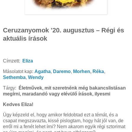
Ceruzanyomok ’20. augusztus – Régi és
aktuális írások
Címzett:
Eliza
Másolatot kap:
Agatha
,
Daremo
,
Morhen
,
Réka
,
Sethemba
,
Wendy
Tárgy:
Életművek, mit szeretnénk még bakancslistásan
megírni, maradandó vagy elévülő írások, ilyesmi
Kedves Eliza!
Úgy képzeld el, hogy amikor feldobtad ezt a témát, és a
csapat megszavazta, kissé pislogtam, hogy hát jól van, de
erről mi a fenét lehet írni? Nem akarom egyik régi sztorimat