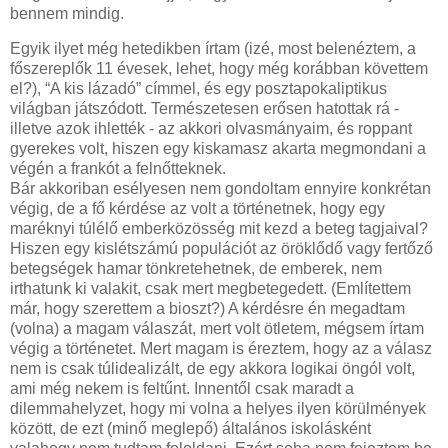
bennem mindig.
Egyik ilyet még hetedikben írtam (izé, most belenéztem, a
főszereplők 11 évesek, lehet, hogy még korábban követtem
el?), “A kis lázadó” címmel, és egy posztapokaliptikus
világban játszódott. Természetesen erősen hatottak rá -
illetve azok ihlették - az akkori olvasmányaim, és roppant
gyerekes volt, hiszen egy kiskamasz akarta megmondani a
végén a frankót a felnőtteknek.
Bár akkoriban esélyesen nem gondoltam ennyire konkrétan
végig, de a fő kérdése az volt a történetnek, hogy egy
maréknyi túlélő emberközösség mit kezd a beteg tagjaival?
Hiszen egy kislétszámú populációt az öröklődő vagy fertőző
betegségek hamar tönkretehetnek, de emberek, nem
irthatunk ki valakit, csak mert megbetegedett. (Említettem
már, hogy szerettem a bioszt?) A kérdésre én megadtam
(volna) a magam válaszát, mert volt ötletem, mégsem írtam
végig a történetet. Mert magam is éreztem, hogy az a válasz
nem is csak túlidealizált, de egy akkora logikai öngól volt,
ami még nekem is feltűnt. Innentől csak maradt a
dilemmahelyzet, hogy mi volna a helyes ilyen körülmények
között, de ezt (minő meglepő) általános iskolásként