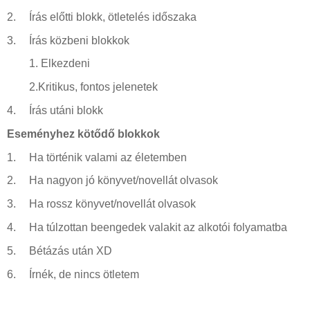
2.
Írás előtti blokk, ötletelés időszaka
3.
Írás közbeni blokkok
1.
Elkezdeni
2.Kritikus, fontos jelenetek
4.
Írás utáni blokk
Eseményhez kötődő blokkok
1.
Ha történik valami az életemben
2.
Ha nagyon jó könyvet/novellát olvasok
3.
Ha rossz könyvet/novellát olvasok
4.
Ha túlzottan beengedek valakit az alkotói folyamatba
5.
Bétázás után XD
6.
Írnék, de nincs ötletem