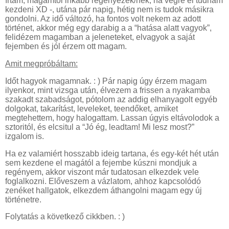
írtam, magamtól inkább regényezek/nék, ha végre el tudnám
kezdeni XD -, utána pár napig, hétig nem is tudok másikra
gondolni. Az idő változó, ha fontos volt nekem az adott
történet, akkor még egy darabig a a “hatása alatt vagyok”,
felidézem magamban a jeleneteket, elvagyok a saját
fejemben és jól érzem ott magam.
Amit megpróbáltam:
Időt hagyok magamnak. : ) Pár napig úgy érzem magam
ilyenkor, mint vizsga után, élvezem a frissen a nyakamba
szakadt szabadságot, pótolom az addig elhanyagolt egyéb
dolgokat, takarítást, leveleket, teendőket, amiket
megtehettem, hogy halogattam. Lassan úgyis eltávolodok a
sztoritól, és elcsitul a “Jó ég, leadtam! Mi lesz most?”
izgalom is.
Ha ez valamiért hosszabb ideig tartana, és egy-két hét után
sem kezdene el magától a fejembe kúszni mondjuk a
regényem, akkor viszont már tudatosan elkezdek vele
foglalkozni. Előveszem a vázlatom, ahhoz kapcsolódó
zenéket hallgatok, elkezdem áthangolni magam egy új
történetre.
Folytatás a következő cikkben. : )