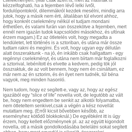
cselekményen. (Már csak azért is, mert az másnak is
kézzelfogható, ha a fejemben lévő lelki ívről,
fordulópontokról, dilemmákról kezdek mesélni, mindig arra
jutok, hogy a másik nem érti, általában túl elvont ahhoz,
hogy konkrét cselekmény nélkül el tudjam mondani
érthetően, és valami furán van összekötve a fejemben, mert
ennél nem igazán tudok kapcsolódni másokhoz, és ufónak
érzem magam.) Ez az ötletelés volt, hogy megadta a
lendületet, lett történés is a sztoriban, és utána már össze
tudtam rakni és megírni. És volt, hogy ugyan egy délután
alatt összeraktunk - na jó, én inkább csak hallgattam - egy
regénnyi cselekményt, és utána nem bírtam már foglalkozni
a sztorival, lebénított és elvette a kedvem, pedig tök jól
összraktuk, de az volt bennem, hogy nem én csináltam, ez
már nem az én sztorim, és én ilyet nem tudnék, túl béna
vagyok, meg minden hasonló.
Nem tudom, hogy ez segített-e, vagy az, hogy az egész
igazából egy “slice of life” novella volt, de legutóbb az vált
be, hogy nem engedtem be senkit az alkotói folyamatba,
nem ötleteltem senkivel,csak a végén a kész novellát
mutattam meg. (Erről kicsit bővebben később, az
eseményhez kötődő blokkoknál.) De egyébként itt is úgy
érzem, hogy kellett előzménynek pl. az az együtt kigondolt
novella, ott a másik gondolkodásába belelátni sokat segített