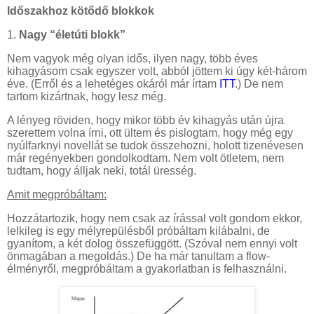
Időszakhoz kötődő blokkok
1.
Nagy “életúti blokk”
Nem vagyok még olyan idős, ilyen nagy, több éves
kihagyásom csak egyszer volt, abból jöttem ki úgy két-három
éve. (Erről és a lehetéges okáról már írtam
ITT
.) De nem
tartom kizártnak, hogy lesz még.
A lényeg röviden, hogy mikor több év kihagyás után újra
szerettem volna írni, ott ültem és pislogtam, hogy még egy
nyúlfarknyi novellát se tudok összehozni, holott tizenévesen
már regényekben gondolkodtam. Nem volt ötletem, nem
tudtam, hogy álljak neki, totál üresség.
Amit megpróbáltam:
Hozzátartozik, hogy nem csak az írással volt gondom ekkor,
lelkileg is egy mélyrepülésből próbáltam kilábalni, de
gyanítom, a két dolog összefüggött. (Szóval nem ennyi volt
önmagában a megoldás.) De ha már tanultam a flow-
élményről, megpróbáltam a gyakorlatban is felhasználni.