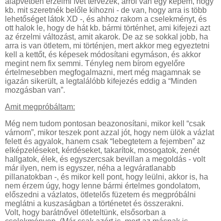
alapvetően érzelmi ívet tervezek, arról van egy képem, hogy
kb. mit szeretnék belőle kihozni - de van, hogy arra is több
lehetőséget látok XD -, és ahhoz rakom a cselekményt, és
ott halok le, hogy de hát kb. bármi történhet, ami kifejezi azt
az érzelmi változást, amit akarok. De az se sokkal jobb, ha
arra is van ötletem, mi történjen, mert akkor meg egyeztetni
kell a kettőt, és képesek módosítani egymáson, és akkor
megint nem fix semmi. Tényleg nem bírom egyelőre
értelmesebben megfogalmazni, mert még magamnak se
igazán sikerült, a legtalálóbb kifejezés eddig a “Minden
mozgásban van”.
Amit megpróbáltam:
Még nem tudom pontosan beazonosítani, mikor kell “csak
várnom”, mikor teszek pont azzal jót, hogy nem ülök a vázlat
felett és agyalok, hanem csak “lebegtetem a fejemben” az
elképzeléseket, kérdéseket, takarítok, mosogatok, zenét
hallgatok, élek, és egyszercsak bevillan a megoldás - volt
már ilyen, nem is egyszer, néha a legváratlanabb
pillanatokban -, és mikor kell pont, hogy leülni, akkor is, ha
nem érzem úgy, hogy lenne bármi értelmes gondolatom,
előszedni a vázlatos, ötletelős füzetem és megpróbálni
meglátni a kuszaságban a történetet és összerakni.
Volt, hogy barátnővel ötleteltünk, elsősorban a