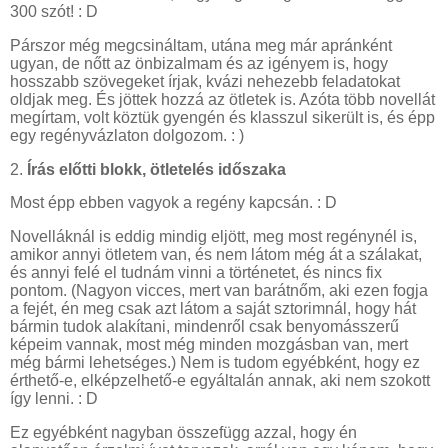
300 szót! : D
Párszor még megcsináltam, utána meg már apránként
ugyan, de nőtt az önbizalmam és az igényem is, hogy
hosszabb szövegeket írjak, kvázi nehezebb feladatokat
oldjak meg. És jöttek hozzá az ötletek is. Azóta több novellát
megírtam, volt köztük gyengén és klasszul sikerült is, és épp
egy regényvázlaton dolgozom. : )
2.
Írás előtti blokk, ötletelés időszaka
Most épp ebben vagyok a regény kapcsán. : D
Novelláknál is eddig mindig eljött, meg most regénynél is,
amikor annyi ötletem van, és nem látom még át a szálakat,
és annyi felé el tudnám vinni a történetet, és nincs fix
pontom. (Nagyon vicces, mert van barátnőm, aki ezen fogja
a fejét, én meg csak azt látom a saját sztorimnál, hogy hát
bármin tudok alakítani, mindenről csak benyomásszerű
képeim vannak, most még minden mozgásban van, mert
még bármi lehetséges.) Nem is tudom egyébként, hogy ez
érthető-e, elképzelhető-e egyáltalán annak, aki nem szokott
így lenni. : D
Ez egyébként nagyban összefügg azzal, hogy én