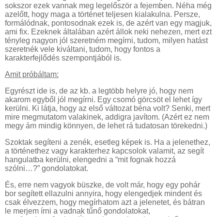
sokszor ezek vannak meg legelőször a fejemben. Néha még
azelőtt, hogy maga a történet teljesen kialakulna. Persze,
formálódnak, pontosodnak ezek is, de azért van egy magjuk,
ami fix. Ezeknek általában azért állok neki nehezen, mert ezt
tényleg nagyon jól szeretném megírni, tudom, milyen hatást
szeretnék vele kiváltani, tudom, hogy fontos a
karakterfejlődés szempontjából is.
Amit próbáltam:
Egyrészt ide is, de az kb. a legtöbb helyre jó, hogy nem
akarom egyből jól megírni. Egy csomó görcsöt el lehet így
kerülni. Ki látja, hogy az első változat béna volt? Senki, mert
mire megmutatom valakinek, addigra javítom. (Azért ez nem
megy ám mindig könnyen, de lehet rá tudatosan törekedni.)
Szoktak segíteni a zenék, esetleg képek is. Ha a jelenethez,
a történethez vagy karakterhez kapcsolok valamit, az segít
hangulatba kerülni, elengedni a “mit fognak hozzá
szólni…?” gondolatokat.
És, erre nem vagyok büszke, de volt már, hogy egy pohár
bor segített ellazulni annyira, hogy elengedjek mindent és
csak élvezzem, hogy megírhatom azt a jelenetet, és bátran
le merjem írni a vadnak tűnő gondolatokat,