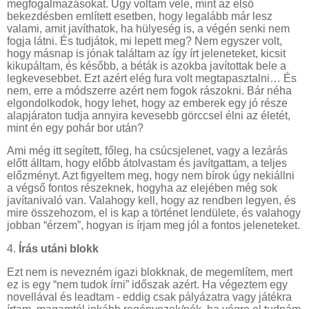
megfogalmazásokat. Úgy voltam vele, mint az első
bekezdésben említett esetben, hogy legalább már lesz
valami, amit javíthatok, ha hülyeség is, a végén senki nem
fogja látni. És tudjátok, mi lepett meg? Nem egyszer volt,
hogy másnap is jónak találtam az így írt jeleneteket, kicsit
kikupáltam, és később, a béták is azokba javítottak bele a
legkevesebbet. Ezt azért elég fura volt megtapasztalni… És
nem, erre a módszerre azért nem fogok rászokni. Bár néha
elgondolkodok, hogy lehet, hogy az emberek egy jó része
alapjáraton tudja annyira kevesebb görccsel élni az életét,
mint én egy pohár bor után?
Ami még itt segített, főleg, ha csúcsjelenet, vagy a lezárás
előtt álltam, hogy előbb átolvastam és javítgattam, a teljes
előzményt. Azt figyeltem meg, hogy nem bírok úgy nekiállni
a végső fontos részeknek, hogyha az elejében még sok
javítanivaló van. Valahogy kell, hogy az rendben legyen, és
mire összehozom, el is kap a történet lendülete, és valahogy
jobban “érzem”, hogyan is írjam meg jól a fontos jeleneteket.
4.
Írás utáni blokk
Ezt nem is nevezném igazi blokknak, de megemlítem, mert
ez is egy “nem tudok írni” időszak azért. Ha végeztem egy
novellával és leadtam - eddig csak pályázatra vagy játékra