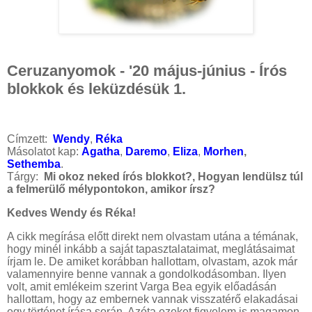
Ceruzanyomok - '20 május-június - Írós
blokkok és leküzdésük 1.
Címzett:
Wendy
,
Réka
Másolatot kap:
Agatha
,
Daremo
,
Eliza
,
Morhen
,
Sethemba
.
Tárgy:
Mi okoz neked írós blokkot?, Hogyan lendülsz túl
a felmerülő mélypontokon, amikor írsz?
Kedves Wendy és Réka!
A cikk megírása előtt direkt nem olvastam utána a témának,
hogy minél inkább a saját tapasztalataimat, meglátásaimat
írjam le. De amiket korábban hallottam, olvastam, azok már
valamennyire benne vannak a gondolkodásomban. Ilyen
volt, amit emlékeim szerint Varga Bea egyik előadásán
hallottam, hogy az embernek vannak visszatérő elakadásai
egy történet írása során. Azóta ezeket figyelem is magamon,