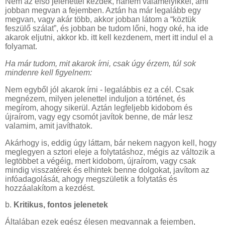
Nem az első jelenettel kezdek, hanem valamelyikkel, ami
jobban megvan a fejemben. Aztán ha már legalább egy
megvan, vagy akár több, akkor jobban látom a “köztük
feszülő szálat”, és jobban be tudom lőni, hogy oké, ha ide
akarok eljutni, akkor kb. itt kell kezdenem, mert itt indul el a
folyamat.
Ha már tudom, mit akarok írni, csak úgy érzem, túl sok
mindenre kell figyelnem:
Nem egyből jól akarok írni - legalábbis ez a cél. Csak
megnézem, milyen jelenettel induljon a történet, és
megírom, ahogy sikerül. Aztán legfeljebb kidobom és
újraírom, vagy egy csomót javítok benne, de már lesz
valamim, amit javíthatok.
Akárhogy is, eddig úgy láttam, bár nekem nagyon kell, hogy
meglegyen a sztori eleje a folytatáshoz, mégis az változik a
legtöbbet a végéig, mert kidobom, újraírom, vagy csak
mindig visszatérek és elhintek benne dolgokat, javítom az
infóadagolását, ahogy megszületik a folytatás és
hozzáalakítom a kezdést.
b.
Kritikus, fontos jelenetek
Általában ezek egész élesen megvannak a fejemben,