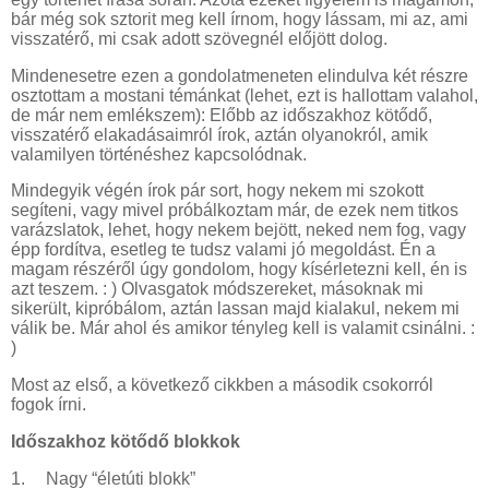
bár még sok sztorit meg kell írnom, hogy lássam, mi az, ami
visszatérő, mi csak adott szövegnél előjött dolog.
Mindenesetre ezen a gondolatmeneten elindulva két részre
osztottam a mostani témánkat (lehet, ezt is hallottam valahol,
de már nem emlékszem): Előbb az időszakhoz kötődő,
visszatérő elakadásaimról írok, aztán olyanokról, amik
valamilyen történéshez kapcsolódnak.
Mindegyik végén írok pár sort, hogy nekem mi szokott
segíteni, vagy mivel próbálkoztam már, de ezek nem titkos
varázslatok, lehet, hogy nekem bejött, neked nem fog, vagy
épp fordítva, esetleg te tudsz valami jó megoldást. Én a
magam részéről úgy gondolom, hogy kísérletezni kell, én is
azt teszem. : ) Olvasgatok módszereket, másoknak mi
sikerült, kipróbálom, aztán lassan majd kialakul, nekem mi
válik be. Már ahol és amikor tényleg kell is valamit csinálni. :
)
Most az első, a következő cikkben a második csokorról
fogok írni.
Időszakhoz kötődő blokkok
1.
Nagy “életúti blokk”