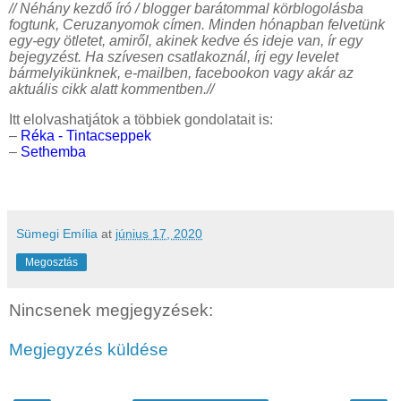
// Néhány kezdő író / blogger barátommal körblogolásba
fogtunk, Ceruzanyomok címen. Minden hónapban felvetünk
egy-egy ötletet, amiről, akinek kedve és ideje van, ír egy
bejegyzést. Ha szívesen csatlakoznál, írj egy levelet
bármelyikünknek, e-mailben, facebookon vagy akár az
aktuális cikk alatt kommentben.//
Itt elolvashatjátok a többiek gondolatait is:
–
Réka - Tintacseppek
–
Sethemba
Sümegi Emília
at
június 17, 2020
Megosztás
Nincsenek megjegyzések:
Megjegyzés küldése