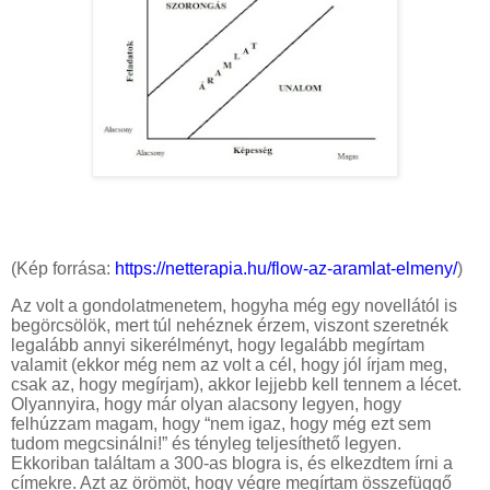
(Kép forrása:
https://netterapia.hu/flow-az-aramlat-elmeny/
)
Az volt a gondolatmenetem, hogyha még egy novellától is
begörcsölök, mert túl nehéznek érzem, viszont szeretnék
legalább annyi sikerélményt, hogy legalább megírtam
valamit (ekkor még nem az volt a cél, hogy jól írjam meg,
csak az, hogy megírjam), akkor lejjebb kell tennem a lécet.
Olyannyira, hogy már olyan alacsony legyen, hogy
felhúzzam magam, hogy “nem igaz, hogy még ezt sem
tudom megcsinálni!” és tényleg teljesíthető legyen.
Ekkoriban találtam a 300-as blogra is, és elkezdtem írni a
címekre. Azt az örömöt, hogy végre megírtam összefüggő