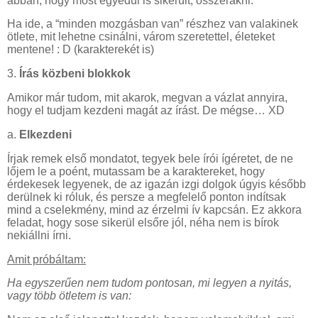
abban, hogy most egyedül is sikerült, összerakni.
Ha ide, a “minden mozgásban van” részhez van valakinek
ötlete, mit lehetne csinálni, várom szeretettel, életeket
mentene! : D (karakterekét is)
3.
Írás közbeni blokkok
Amikor már tudom, mit akarok, megvan a vázlat annyira,
hogy el tudjam kezdeni magát az írást. De mégse… XD
a.
Elkezdeni
Írjak remek első mondatot, tegyek bele írói ígéretet, de ne
lőjem le a poént, mutassam be a karaktereket, hogy
érdekesek legyenek, de az igazán izgi dolgok úgyis később
derülnek ki róluk, és persze a megfelelő ponton indítsak
mind a cselekmény, mind az érzelmi ív kapcsán. Ez akkora
feladat, hogy sose sikerül elsőre jól, néha nem is bírok
nekiállni írni.
Amit próbáltam:
Ha egyszerűen nem tudom pontosan, mi legyen a nyitás,
vagy több ötletem is van: