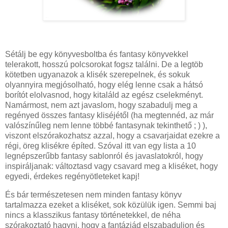
Sétálj be egy könyvesboltba és fantasy könyvekkel
telerakott, hosszú polcsorokat fogsz találni. De a legtöb
kötetben ugyanazok a klisék szerepelnek, és sokuk
olyannyira megjósolható, hogy elég lenne csak a hátsó
borítót elolvasnod, hogy kitaláld az egész cselekményt.
Namármost, nem azt javaslom, hogy szabadulj meg a
regényed összes fantasy kliséjétől (ha megtennéd, az már
valószínűleg nem lenne többé fantasynak tekinthető ; ) ),
viszont elszórakozhatsz azzal, hogy a csavarjaidat ezekre a
régi, öreg klisékre építed. Szóval itt van egy lista a 10
legnépszerűbb fantasy sablonról és javaslatokról, hogy
inspiráljanak: változtasd vagy csavard meg a kliséket, hogy
egyedi, érdekes regényötleteket kapj!
És bár természetesen nem minden fantasy könyv
tartalmazza ezeket a kliséket, sok közülük igen. Semmi baj
nincs a klasszikus fantasy történetekkel, de néha
szórakoztató hagyni, hogy a fantáziád elszabaduljon és