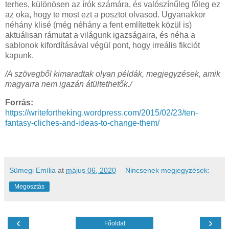
terhes, különösen az írók számára, és valószínűleg főleg ez
az oka, hogy te most ezt a posztot olvasod. Ugyanakkor
néhány klisé (még néhány a fent említettek közül is)
aktuálisan rámutat a világunk igazságaira, és néha a
sablonok kifordításával végül pont, hogy irreális fikciót
kapunk.
/A szövegből kimaradtak olyan példák, megjegyzések, amik
magyarra nem igazán átültethetők./
Forrás:
https://writefortheking.wordpress.com/2015/02/23/ten-
fantasy-cliches-and-ideas-to-change-them/
Sümegi Emília
at
május 06, 2020
Nincsenek megjegyzések:
Megosztás
‹
›
Főoldal