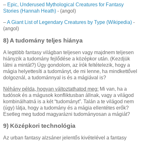
–
Epic, Underused Mythological Creatures for Fantasy
Stories (Hannah Heath)
- (angol)
–
A Giant List of Legendary Creatures by Type (Wikipedia)
-
(angol)
8) A tudomány teljes hiánya
A legtöbb fantasy világban teljesen vagy majdnem teljesen
hiányzik a tudomány fejlődése a középkor után. (Kezdjük
látni a mintát?) Úgy gondolom, az írók feltételezik, hogy a
mágia helyettesíti a tudományt, de mi lenne, ha mindkettővel
dolgoznál, a tudománnyal is és a mágiával is?
Néhány példa, hogyan változtathatod meg:
Mi van, ha a
tudósok és a mágusok konfliktusban állnak, vagy a világod
kombinálhatná is a két “tudományt”. Talán a te világod nem
(úgy) látja, hogy a tudomány és a mágia ellentétes erők?
Esetleg meg tudod magyarázni tudományosan a mágiát?
9) Középkori technológia
Az urban fantasy alzsáner jelentős kivételével a fantasy