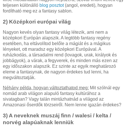
teljesen különálló
blog posztot
(angol, eredeti), hogyan
fordítható meg ez a fantasy sablon.
2) Középkori európai világ
Nagyon kevés olyan fantasy világ létezik, ami nem a
középkori Európán alapszik. A legtöbb fantasy regény
esetében, ha eltávolítod belőle a mágiát és a mágikus
lényeket, ott maradsz egy középkori Európával. A
ruházkodás, a társadalmi rend (lovagok, urak, királyok és
jobbágyok), a várak, a fegyverek, és minden más ezen az
egy időszakon alapszik. Ez szinte az egyik meghatározó
eleme a fantasynak, de nagyon érdekes tud lenni, ha
megváltoztatják.
Néhány példa, hogyan változtathatod meg:
Mit szólnál egy
nomád arab világon alapuló fantasy kultúrához a
sivatagban? Vagy talán mintázhatnád a világod az
Amazonasi őserdők törzseiről. Nem lenne igazán érdekes?
3) A neveknek muszáj finn / walesi / kelta /
norvég alapúaknak lenniük