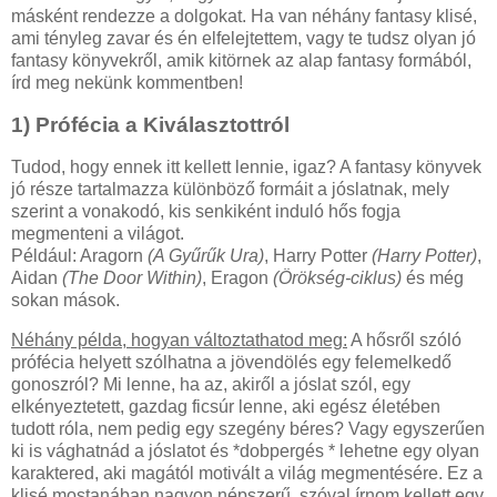
másként rendezze a dolgokat. Ha van néhány fantasy klisé,
ami tényleg zavar és én elfelejtettem, vagy te tudsz olyan jó
fantasy könyvekről, amik kitörnek az alap fantasy formából,
írd meg nekünk kommentben!
1) Prófécia a Kiválasztottról
Tudod, hogy ennek itt kellett lennie, igaz? A fantasy könyvek
jó része tartalmazza különböző formáit a jóslatnak, mely
szerint a vonakodó, kis senkiként induló hős fogja
megmenteni a világot.
Például: Aragorn
(A Gyűrűk Ura)
, Harry Potter
(Harry Potter)
,
Aidan
(The Door Within)
, Eragon
(Örökség-ciklus)
és még
sokan mások.
Néhány példa, hogyan változtathatod meg:
A hősről szóló
prófécia helyett szólhatna a jövendölés egy felemelkedő
gonoszról? Mi lenne, ha az, akiről a jóslat szól, egy
elkényeztetett, gazdag ficsúr lenne, aki egész életében
tudott róla, nem pedig egy szegény béres? Vagy egyszerűen
ki is vághatnád a jóslatot és *dobpergés * lehetne egy olyan
karaktered, aki magától motivált a világ megmentésére. Ez a
klisé mostanában nagyon népszerű, szóval írnom kellett egy