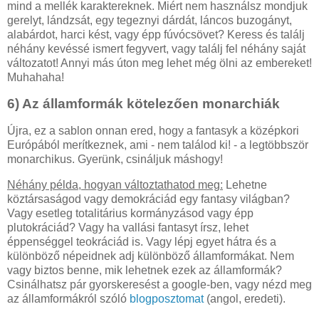
mind a mellék karaktereknek. Miért nem használsz mondjuk
gerelyt, lándzsát, egy tegeznyi dárdát, láncos buzogányt,
alabárdot, harci kést, vagy épp fúvócsövet? Keress és találj
néhány kevéssé ismert fegyvert, vagy találj fel néhány saját
változatot! Annyi más úton meg lehet még ölni az embereket!
Muhahaha!
6) Az államformák kötelezően monarchiák
Újra, ez a sablon onnan ered, hogy a fantasyk a középkori
Európából merítkeznek, ami - nem találod ki! - a legtöbbször
monarchikus. Gyerünk, csináljuk máshogy!
Néhány példa, hogyan változtathatod meg:
Lehetne
köztársaságod vagy demokráciád egy fantasy világban?
Vagy esetleg totalitárius kormányzásod vagy épp
plutokráciád? Vagy ha vallási fantasyt írsz, lehet
éppenséggel teokráciád is. Vagy lépj egyet hátra és a
különböző népeidnek adj különböző államformákat. Nem
vagy biztos benne, mik lehetnek ezek az államformák?
Csinálhatsz pár gyorskeresést a google-ben, vagy nézd meg
az államformákról szóló
blogposztomat
(angol, eredeti).