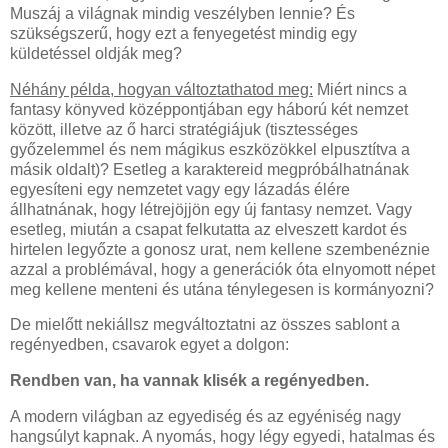
Muszáj a világnak mindig veszélyben lennie? És
szükségszerű, hogy ezt a fenyegetést mindig egy
küldetéssel oldják meg?
Néhány példa, hogyan változtathatod meg:
Miért nincs a
fantasy könyved középpontjában egy háború két nemzet
között, illetve az ő harci stratégiájuk (tisztességes
győzelemmel és nem mágikus eszközökkel elpusztítva a
másik oldalt)? Esetleg a karaktereid megpróbálhatnának
egyesíteni egy nemzetet vagy egy lázadás élére
állhatnának, hogy létrejöjjön egy új fantasy nemzet. Vagy
esetleg, miután a csapat felkutatta az elveszett kardot és
hirtelen legyőzte a gonosz urat, nem kellene szembenéznie
azzal a problémával, hogy a generációk óta elnyomott népet
meg kellene menteni és utána ténylegesen is kormányozni?
De mielőtt nekiállsz megváltoztatni az összes sablont a
regényedben, csavarok egyet a dolgon:
Rendben van, ha vannak klisék a regényedben.
A modern világban az egyediség és az egyéniség nagy
hangsúlyt kapnak. A nyomás, hogy légy egyedi, hatalmas és