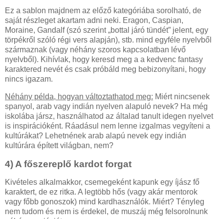
Ez a sablon majdnem az előző kategóriába sorolható, de
saját részleget akartam adni neki. Eragon, Caspian,
Moraine, Gandalf (szó szerint „bottal járó tündét” jelent, egy
törpékről szóló régi vers alapján), stb. mind egyféle nyelvből
származnak (vagy néhány szoros kapcsolatban lévő
nyelvből). Kihívlak, hogy keresd meg a a kedvenc fantasy
karaktered nevét és csak próbáld meg bebizonyítani, hogy
nincs igazam.
Néhány példa, hogyan változtathatod meg:
Miért nincsenek
spanyol, arab vagy indián nyelven alapuló nevek? Ha még
iskolába jársz, használhatod az általad tanult idegen nyelvet
is inspirációként. Ráadásul nem lenne izgalmas vegyíteni a
kultúrákat? Lehetnének arab alapú nevek egy indián
kultúrára épített világban, nem?
4) A főszereplő kardot forgat
Kivételes alkalmakkor, csemegeként kapunk egy íjász fő
karaktert, de ez ritka. A legtöbb hős (vagy akár mentorok
vagy főbb gonoszok) mind kardhasználók. Miért? Tényleg
nem tudom és nem is érdekel, de muszáj még felsorolnunk