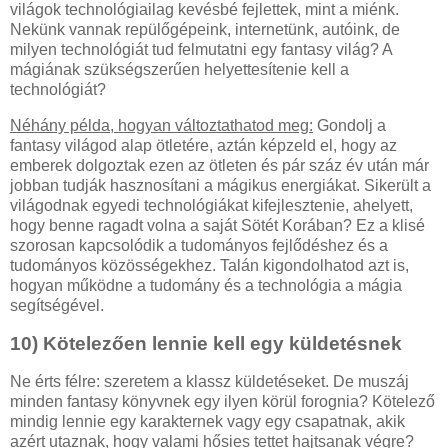
világok technológiailag kevésbé fejlettek, mint a miénk.
Nekünk vannak repülőgépeink, internetünk, autóink, de
milyen technológiát tud felmutatni egy fantasy világ? A
mágiának szükségszerűen helyettesítenie kell a
technológiát?
Néhány példa, hogyan változtathatod meg:
Gondolj a
fantasy világod alap ötletére, aztán képzeld el, hogy az
emberek dolgoztak ezen az ötleten és pár száz év után már
jobban tudják hasznosítani a mágikus energiákat. Sikerült a
világodnak egyedi technológiákat kifejlesztenie, ahelyett,
hogy benne ragadt volna a saját Sötét Korában? Ez a klisé
szorosan kapcsolódik a tudományos fejlődéshez és a
tudományos közösségekhez. Talán kigondolhatod azt is,
hogyan működne a tudomány és a technológia a mágia
segítségével.
10) Kötelezően lennie kell egy küldetésnek
Ne érts félre: szeretem a klassz küldetéseket. De muszáj
minden fantasy könyvnek egy ilyen körül forognia? Kötelező
mindig lennie egy karakternek vagy egy csapatnak, akik
azért utaznak, hogy valami hősies tettet hajtsanak végre?