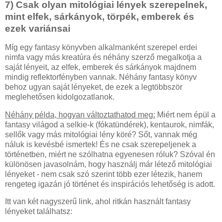
7) Csak olyan mitológiai lények szerepelnek,
mint elfek, sárkányok, törpék, emberek és
ezek variánsai
Míg egy fantasy könyvben alkalmanként szerepel erdei
nimfa vagy más kreatúra és néhány szerző megalkotja a
saját lényeit, az elfek, emberek és sárkányok majdnem
mindig reflektorfényben vannak. Néhány fantasy könyv
behoz ugyan saját lényeket, de ezek a legtöbbször
meglehetősen kidolgozatlanok.
Néhány példa, hogyan változtathatod meg:
Miért nem épül a
fantasy világod a selkie-k (fókatündérek), kentaurok, nimfák,
sellők vagy más mitológiai lény köré? Sőt, vannak még
náluk is kevésbé ismertek! És ne csak szerepeljenek a
történetben, miért ne szólhatna egyenesen róluk? Szóval én
különösen javasolnám, hogy használj már létező mitológiai
lényeket - nem csak szó szerint több ezer létezik, hanem
rengeteg igazán jó történet és inspirációs lehetőség is adott.
Itt van két nagyszerű link, ahol ritkán használt fantasy
lényeket találhatsz: