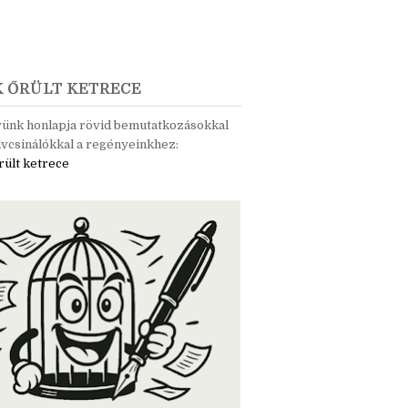
K ŐRÜLT KETRECE
rünk honlapja rövid bemutatkozásokkal
vcsinálókkal a regényeinkhez:
rült ketrece