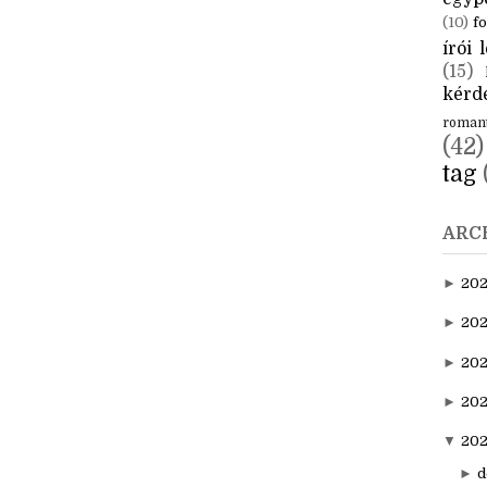
CÍM
aktuál
egyp
(10)
fo
írói l
(15)
kérde
roman
(42)
tag
ARC
►
20
►
202
►
20
►
202