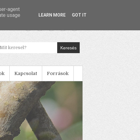
user-agent
rate usage
LEARN MORE
GOT IT
Keresés
ok
Kapcsolat
Források