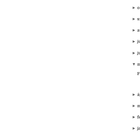
▼
20
►
d
►
o
►
s
►
a
►
j
►
j
▼
m
F
►
á
►
m
►
f