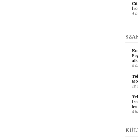
Em
pré
1 h
Ci
Író
4 h
SZA
Ko
Reg
al
9 ó
Teh
Mo
12 
Te
Írn
les
5 h