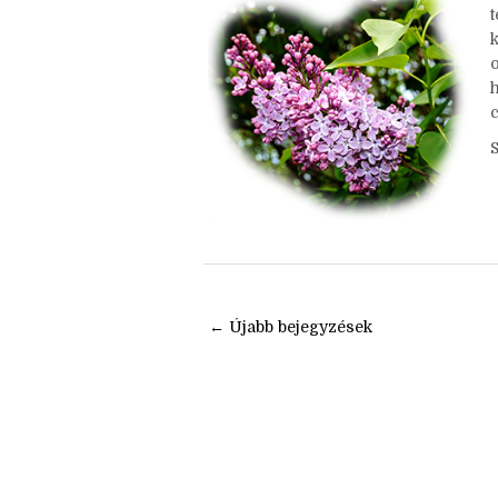
Nincsenek megjegyzések
t
h
← Újabb bejegyzések