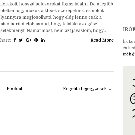
Sétálj be egy könyvesboltba és fantasy könyvekkel
elerakott, hosszú polcsorokat fogsz találni. De a legtöb
kötetben ugyanazok a klisék szerepelnek, és sokuk
olyannyira megjósolható, hogy elég lenne csak a
átsó borítót elolvasnod, hogy kitaláld az egész
ÍRÓ
cselekményt. Namármost, nem azt javaslom, hogy...
Share:
Read More
Írókö
és ked
Írók ő
Főoldal
Régebbi bejegyzések →