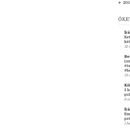
►
j
►
201
ŐKE
Írá
Ket
két
12 
Be
Lun
#ta
#b
13 
Kö
3 k
po
6 n
Ír