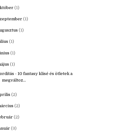
20
(16)
ecember
(1)
któber
(1)
zeptember
(1)
ugusztus
(1)
úlius
(1)
únius
(1)
ájus
(1)
ordítás - 10 fantasy klisé és ötletek a
megváltoz...
prilis
(2)
árcius
(2)
ebruár
(2)