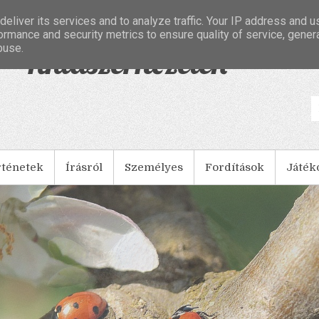
eliver its services and to analyze traffic. Your IP address and 
ormance and security metrics to ensure quality of service, gene
buse.
- Tintaszerkezetek
rténetek
Írásról
Személyes
Fordítások
Játék