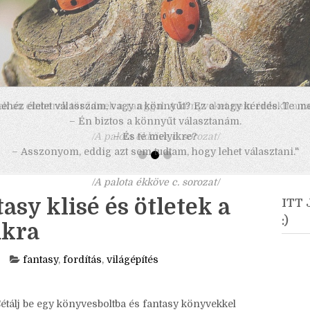
 nehéz életet válasszam, vagy a könnyűt? Ez a nagy kérdés. Te m
– Én biztos a könnyűt választanám.
– És te melyikre?
– Asszonyom, eddig azt sem tudtam, hogy lehet választani."
/A palota ékköve c. sorozat/
tasy klisé és ötletek a
ITT
:)
ukra
fantasy
,
fordítás
,
világépítés