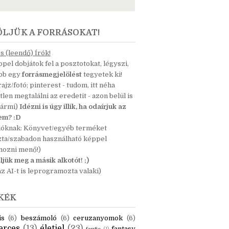
ÖLJÜK A FORRÁSOKAT!
 (leendő) Írók!
pel dobjátok fel a posztotokat, légyszi,
ább egy
forrásmegjelölést
tegyetek ki!
 rajz/fotó; pinterest - tudom, itt néha
tlen megtalálni az eredetit - azon belül is
bármi)
Idézni is úgy illik, ha odaírjuk az
nem? :D
dóknak: Könyvet/egyéb terméket
zta/szabadon használható képpel
mozni menő!)
ljük meg a másik alkotót! ;)
z AI-t is leprogramozta valaki)