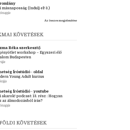
ma ZR: Megtörve (Ragadozók és
dák 1.)
ete
tromlány
i másnaposság (Indulj el! 3.)
ónapja
Az összes megjelenítése
KMAI KÖVETÉSEK
zma Réka szerkesztő
ényötlet workshop – Egyszeri élő
kalom Budapesten
rája
etség Íróstúdió - oldal
dern Young Adult kurzus
órája
hetség Íróstúdió - youtube
i akarok! podcast: 13. rész : Hogyan
z az álmodozásból írás?
ónapja