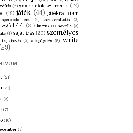
KÉK
is
(6)
beszámoló
(6)
ceruzanyomok
(6)
erces
(13)
életjel
(23)
fantasy
fanfic
(1)
gondolatok az írásról
(12)
rdítás
(7)
játék
(44)
ét
(18)
játékra írtam
kapcsolódó téma
(4)
karakteralkotás
(3)
zz/felelek
(21)
novella
(6)
kurzus
(4)
személyes
saját írás
(20)
tika
(4)
write
világépítés
(5)
tag/kihívás
(2)
(29)
HÍVUM
25
(21)
4
(21)
23
(6)
1
(7)