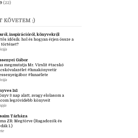
anuár
(3)
9
(22)
T KÖVETEM :)
sról, inspirációról, könyvekről
tős idősík: hol és hogyan érjen össze a
 történet?
órája
ssenyei Gábor
a megmutatja Mr. Virslit #tacskó
cskóvalazélet #lunakönyvetír
essenyeigábor #lunaélete
órája
nyves 1x1
önyv 3 nap alatt, avagy elolasom a
lcom legrövidebb könyveit
apja
ásaim Tárháza