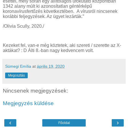
esettel, mely során egy állítólagos ufókutató központban
1342 alany múlt ki azonosítatlan géntérképű
koronavírusfertőzés következtében. A vírusról nincsenek
korábbi feljegyzések. Az ügyet lezárták.”
/Olivia Scully, 2020./
Kezeket fel, van-e még köztetek, aki szereti / szerette az X-
aktákat? : D Álti 8.-ban nagy kedvencem volt.
Sümegi Emília
at
április 19, 2020
Megosztás
Nincsenek megjegyzések:
Megjegyzés küldése
‹
›
Főoldal