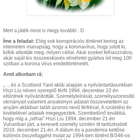
Mert a játék most is megy tovább! : D
Íme a feladat:
Elég sok konspirációs történet kering az
interneten manapság, hogy a koronavírus, hogy jutott ki,
ki/kik alkották meg, milyen céllal. Akár ezeket felhasználva,
akár saját kis összeesküvés elméletet gyártva írd meg 100
szóban a korona vírus eredettörténetét.
Amit alkottam rá:
„ …és a Scotland Yard aktái alapján a nyilvántartásunkban
Hszi Liu néven szereplő férfit 1994. december 22-én
eltűntnek nyilvánították. Személyleírását, személyazonosító
okmányait valamint anyakönyvi adatait összevetettem az
anyám aktáiban talált azonos nevű férfiéval. A születési év
kivételével adataik megegyeztek. Szembetűnő továbbá,
hogy míg a „néhai” Hszi Liu 1994. december 21-én
Vuhanban járt, a keresett személy szintén itt tartózkodott
2019. december 21-én. A dátum és a pandémia kettőse
különös összefüggést mutat az 1994-ben történt B/346-os