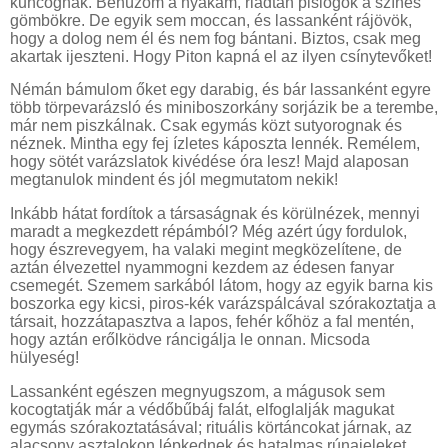
kuncognak. Behúzom a nyakam, riadtan pislogok a színes
gömbökre. De egyik sem moccan, és lassanként rájövök,
hogy a dolog nem él és nem fog bántani. Biztos, csak meg
akartak ijeszteni. Hogy Piton kapná el az ilyen csínytevőket!
Némán bámulom őket egy darabig, és bár lassanként egyre
több törpevarázsló és miniboszorkány sorjázik be a terembe,
már nem piszkálnak. Csak egymás közt sutyorognak és
néznek. Mintha egy fej ízletes káposzta lennék. Remélem,
hogy sötét varázslatok kivédése óra lesz! Majd alaposan
megtanulok mindent és jól megmutatom nekik!
Inkább hátat fordítok a társaságnak és körülnézek, mennyi
maradt a megkezdett répámból? Még azért úgy fordulok,
hogy észrevegyem, ha valaki megint megközelítene, de
aztán élvezettel nyammogni kezdem az édesen fanyar
csemegét. Szemem sarkából látom, hogy az egyik barna kis
boszorka egy kicsi, piros-kék varázspálcával szórakoztatja a
társait, hozzátapasztva a lapos, fehér kőhöz a fal mentén,
hogy aztán erőlködve ráncigálja le onnan. Micsoda
hülyeség!
Lassanként egészen megnyugszom, a mágusok sem
kocogtatják már a védőbűbáj falát, elfoglalják magukat
egymás szórakoztatásával; rituális körtáncokat járnak, az
alacsony asztalokon lépkednek és hatalmas rúnajeleket