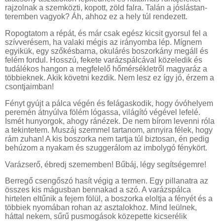
rajzolnak a szemközti, kopott, zöld falra. Talán a jóslástan-
teremben vagyok? Áh, ahhoz ez a hely túl rendezett.
Ropogtatom a répát, és már csak egész kicsit gyorsul fel a
szívverésem, ha valaki mégis az irányomba lép. Mígnem
egyikük, egy szőkésbarna, okulárés boszorkány megáll és
felém fordul. Hosszú, fekete varázspálcával közeledik és
tudálékos hangon a megfelelő hőmérsékletről magyaráz a
többieknek. Akik követni kezdik. Nem lesz ez így jó, érzem a
csontjaimban!
Fényt gyújt a pálca végén és felágaskodik, hogy óvóhelyem
peremén átnyúlva fölém lógassa, világító végével lefelé.
Ismét hunyorgok, ahogy ránézek. De nem bírom levenni róla
a tekintetem. Muszáj szemmel tartanom, annyira félek, hogy
rám zuhan! A kis boszorka nem tartja túl biztosan, én pedig
behúzom a nyakam és szuggerálom az imbolygó fénykört.
Varázserő, ébredj szememben! Bűbáj, légy segítségemre!
Berregő csengőszó hasít végig a termen. Egy pillanatra az
összes kis mágusban bennakad a szó. A varázspálca
hirtelen eltűnik a fejem fölül, a boszorka eloltja a fényét és a
többiek nyomában rohan az asztalokhoz. Mind leülnek,
háttal nekem, sűrű pusmogások közepette kicserélik