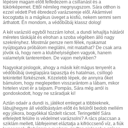
lépésre magam előtt felfedezem a csillanást és a
tükörképemet. Ettől némileg megnyugszom. Sára otthon is
ezzel védett Peti ébredező varázsereje elől. Akármivel
kocogtatta is a mágikus üveget a kisfiú, nekem semmi sem
árthatott. Én mondom, a védőbűbáj klassz dolog!
A két varázsló egyből hozzám lohol, a dundi lehajítja hátáról
méretes táskáját és elrohan a szoba végében álló nagy
szekrényhez. Mostmár persze nem félek, nyakamat
nyújtogatva próbálom meglátni, mit matathat? De csak arra
jövök rá, hogy nem a klubhelyiségben vagyok, hanem
valamelyik tanteremben. De vajon melyikben?
Nagyokat pislogok, ahogy a másik két mágus tenyerét a
védőbűbáj üveglapjára tapasztja és hatalmas, csillogó
tekintettel fürkésznek. Közelebb lépek, de annyira őket
bámulom, hogy meglepetten visszarántom a lábam, mikor
hirtelen vizet ér a talpam. Pompás, Sára még arról is
gondoskodott, hogy ne száradjak ki!
Aztán odaér a dundi is, játékot emleget a többieknek,
lábujjhegyre áll védőbástyám előtt és felülről bedob mellém
egy jókora, bogyókkal tűzdelt rácsot. Teringettét! Sára
elfelejtett felülre is védelmet varázsolni? A rács placcsan a
sziklám mellett, lábfejeimet eláztatja a kifröccsenő víz, a fiúk