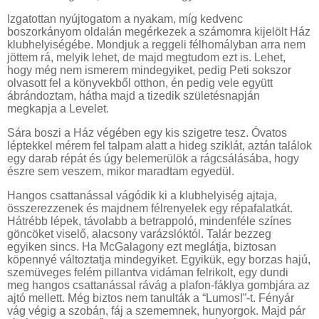
Izgatottan nyújtogatom a nyakam, míg kedvenc
boszorkányom oldalán megérkezek a számomra kijelölt Ház
klubhelyiségébe. Mondjuk a reggeli félhomályban arra nem
jöttem rá, melyik lehet, de majd megtudom ezt is. Lehet,
hogy még nem ismerem mindegyiket, pedig Peti sokszor
olvasott fel a könyvekből otthon, én pedig vele együtt
ábrándoztam, hátha majd a tizedik születésnapján
megkapja a Levelet.
Sára boszi a Ház végében egy kis szigetre tesz. Óvatos
léptekkel mérem fel talpam alatt a hideg sziklát, aztán találok
egy darab répát és úgy belemerülök a rágcsálásába, hogy
észre sem veszem, mikor maradtam egyedül.
Hangos csattanással vágódik ki a klubhelyiség ajtaja,
összerezzenek és majdnem félrenyelek egy répafalatkát.
Hátrébb lépek, távolabb a betrappoló, mindenféle színes
göncöket viselő, alacsony varázslóktól. Talár bezzeg
egyiken sincs. Ha McGalagony ezt meglátja, biztosan
köpennyé változtatja mindegyiket. Egyikük, egy borzas hajú,
szemüveges felém pillantva vidáman felrikolt, egy dundi
meg hangos csattanással rávág a plafon-fáklya gombjára az
ajtó mellett. Még biztos nem tanulták a “Lumos!”-t. Fényár
vág végig a szobán, fáj a szememnek, hunyorgok. Majd pár