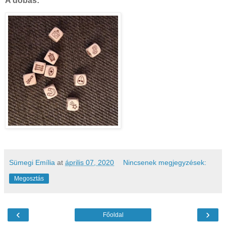
A dobás:
Sümegi Emília
at
április 07, 2020
Nincsenek megjegyzések:
Megosztás
‹
›
Főoldal