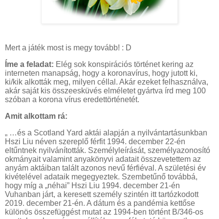
Mert a játék most is megy tovább! : D
Íme a feladat:
Elég sok konspirációs történet kering az
interneten manapság, hogy a koronavírus, hogy jutott ki,
ki/kik alkották meg, milyen céllal. Akár ezeket felhasználva,
akár saját kis összeesküvés elméletet gyártva írd meg 100
szóban a korona vírus eredettörténetét.
Amit alkottam rá:
„ …és a Scotland Yard aktái alapján a nyilvántartásunkban
Hszi Liu néven szereplő férfit 1994. december 22-én
eltűntnek nyilvánították. Személyleírását, személyazonosító
okmányait valamint anyakönyvi adatait összevetettem az
anyám aktáiban talált azonos nevű férfiéval. A születési év
kivételével adataik megegyeztek. Szembetűnő továbbá,
hogy míg a „néhai” Hszi Liu 1994. december 21-én
Vuhanban járt, a keresett személy szintén itt tartózkodott
2019. december 21-én. A dátum és a pandémia kettőse
különös összefüggést mutat az 1994-ben történt B/346-os