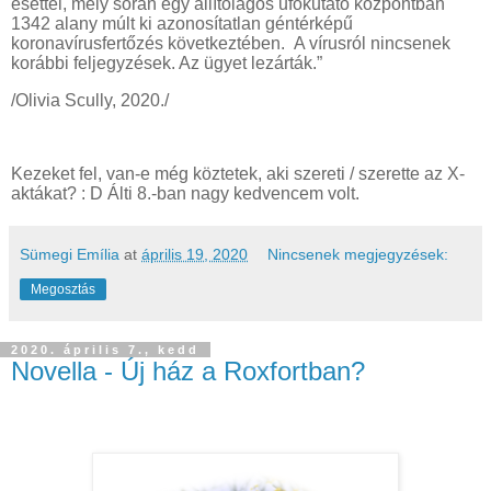
esettel, mely során egy állítólagos ufókutató központban
1342 alany múlt ki azonosítatlan géntérképű
koronavírusfertőzés következtében. A vírusról nincsenek
korábbi feljegyzések. Az ügyet lezárták.”
/Olivia Scully, 2020./
Kezeket fel, van-e még köztetek, aki szereti / szerette az X-
aktákat? : D Álti 8.-ban nagy kedvencem volt.
Sümegi Emília
at
április 19, 2020
Nincsenek megjegyzések:
Megosztás
2020. április 7., kedd
Novella - Új ház a Roxfortban?