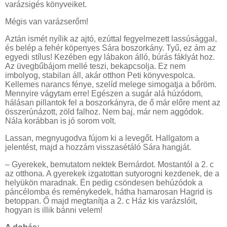
varázsigés könyveiket.
Mégis van varázserőm!
Aztán ismét nyílik az ajtó, ezúttal fegyelmezett lassúsággal,
és belép a fehér köpenyes Sára boszorkány. Tyű, ez ám az
egyedi stílus! Kezében egy lábakon álló, búrás fáklyát hoz.
Az üvegbűbájom mellé teszi, bekapcsolja. Ez nem
imbolyog, stabilan áll, akár otthon Peti könyvespolca.
Kellemes narancs fénye, szelíd melege simogatja a bőröm.
Mennyire vágytam erre! Egészen a sugár alá húzódom,
hálásan pillantok fel a boszorkányra, de ő már előre ment az
összerúnázott, zöld falhoz. Nem baj, már nem aggódok.
Nála korábban is jó sorom volt.
Lassan, megnyugodva fújom ki a levegőt. Hallgatom a
jelentést, majd a hozzám visszasétáló Sára hangját.
­– Gyerekek, bemutatom nektek Bernárdot. Mostantól a 2. c
az otthona. A gyerekek izgatottan sutyorogni kezdenek, de a
helyükön maradnak. Én pedig csöndesen behúzódok a
páncélomba és reménykedek, hátha hamarosan Hagrid is
betoppan. Ő majd megtanítja a 2. c Ház kis varázslóit,
hogyan is illik bánni velem!