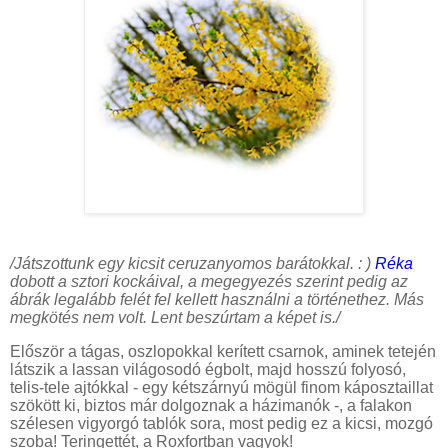
/Játszottunk egy kicsit ceruzanyomos barátokkal. : )
Réka
dobott a sztori kockáival, a megegyezés szerint pedig az
ábrák legalább felét fel kellett használni a történethez. Más
megkötés nem volt. Lent beszúrtam a képet is./
Először a tágas, oszlopokkal kerített csarnok, aminek tetején
látszik a lassan világosodó égbolt, majd hosszú folyosó,
telis-tele ajtókkal - egy kétszárnyú mögül finom káposztaillat
szökött ki, biztos már dolgoznak a házimanók -, a falakon
szélesen vigyorgó tablók sora, most pedig ez a kicsi, mozgó
szoba! Teringettét, a Roxfortban vagyok!