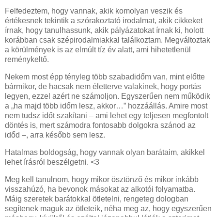
Felfedeztem, hogy vannak, akik komolyan veszik és
értékesnek tekintik a szórakoztató irodalmat, akik cikkeket
írnak, hogy tanulhassunk, akik pályázatokat írnak ki, holott
korábban csak szépirodalmiakkal találkoztam. Megváltoztak
a körülmények is az elmúlt tíz év alatt, ami hihetetlenül
reménykeltő.
Nekem most épp tényleg több szabadidőm van, mint előtte
bármikor, de hacsak nem életterve valakinek, hogy portás
legyen, ezzel azért ne számoljon. Egyszerűen nem működik
a „ha majd több időm lesz, akkor…” hozzáállás. Amire most
nem tudsz időt szakítani – ami lehet egy teljesen megfontolt
döntés is, mert számodra fontosabb dolgokra szánod az
időd –, arra később sem lesz.
Hatalmas boldogság, hogy vannak olyan barátaim, akikkel
lehet írásról beszélgetni. <3
Meg kell tanulnom, hogy mikor ösztönző és mikor inkább
visszahúzó, ha bevonok másokat az alkotói folyamatba.
Máig szeretek barátokkal ötletelni, rengeteg dologban
segítenek maguk az ötleteik, néha meg az, hogy egyszerűen