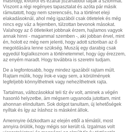
máshogy, kívülről és ezáltal józanabbul látják a sztorimat.
Viszont a régi regényes tapasztalat és azóta pár másik
rámutatott, hogy nem szerencsés, ha a történet eleji
elakadásoknál, ahol még igazából csak ötletelek és még
nincs egy váz a fejemben, túlzottan bevonok másokat.
Valahogy az ő ötleteiket jobbnak érzem, hajlamos vagyok
annak hinni - magammal szemben -, aki jobban érvel, mint
én, holott ez még nem jelenti, hogy adott sztoriban az ő
megoldására lenne szükség. Muszáj egy darabig csak
egyedül foglalkoznom a történetemmel, hogy úgy érezzem,
az enyém maradt. Hogy továbbra is szeretni tudjam.
De a legfontosabb, hogy mindez igazából rajtam múlt.
Rajtam múlik, hogy írok-e vagy sem, a körülmények
legfeljebb könnyíthetnek vagy nehezíthetnek rajta.
Tartalmas, változásokkal teli tíz év volt, aminek a végén
hasonló helyzetbe, ám mégsem ugyanoda jutottam, mint
ahonnan elindultam. Sok dolgot tanultam, új lehetőségek
nyíltak és így az íráshoz is másként állok.
Amennyire ódzkodtam az elején ettől a témától, most
annyira örülök, hogy mégis sor került rá. Izgalmas volt