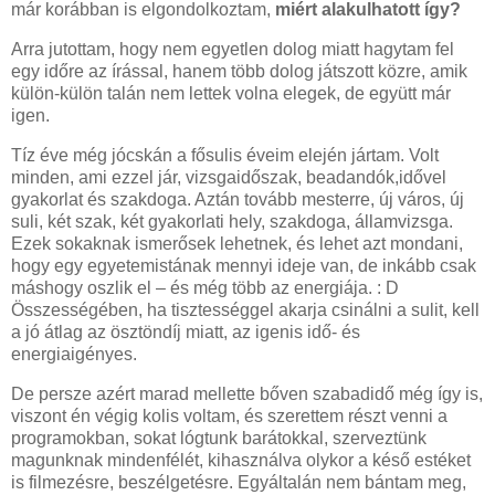
már korábban is elgondolkoztam,
miért alakulhatott így?
Arra jutottam, hogy nem egyetlen dolog miatt hagytam fel
egy időre az írással, hanem több dolog játszott közre, amik
külön-külön talán nem lettek volna elegek, de együtt már
igen.
Tíz éve még jócskán a fősulis éveim elején jártam. Volt
minden, ami ezzel jár, vizsgaidőszak, beadandók,idővel
gyakorlat és szakdoga. Aztán tovább mesterre, új város, új
suli, két szak, két gyakorlati hely, szakdoga, államvizsga.
Ezek sokaknak ismerősek lehetnek, és lehet azt mondani,
hogy egy egyetemistának mennyi ideje van, de inkább csak
máshogy oszlik el – és még több az energiája. : D
Összességében, ha tisztességgel akarja csinálni a sulit, kell
a jó átlag az ösztöndíj miatt, az igenis idő- és
energiaigényes.
De persze azért marad mellette bőven szabadidő még így is,
viszont én végig kolis voltam, és szerettem részt venni a
programokban, sokat lógtunk barátokkal, szerveztünk
magunknak mindenfélét, kihasználva olykor a késő estéket
is filmezésre, beszélgetésre. Egyáltalán nem bántam meg,