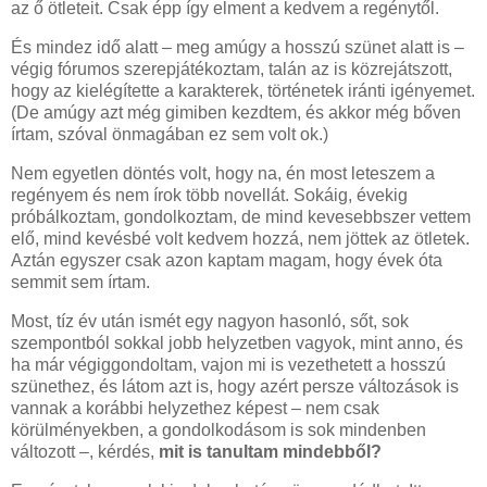
az ő ötleteit. Csak épp így elment a kedvem a regénytől.
És mindez idő alatt – meg amúgy a hosszú szünet alatt is –
végig fórumos szerepjátékoztam, talán az is közrejátszott,
hogy az kielégítette a karakterek, történetek iránti igényemet.
(De amúgy azt még gimiben kezdtem, és akkor még bőven
írtam, szóval önmagában ez sem volt ok.)
Nem egyetlen döntés volt, hogy na, én most leteszem a
regényem és nem írok több novellát. Sokáig, évekig
próbálkoztam, gondolkoztam, de mind kevesebbszer vettem
elő, mind kevésbé volt kedvem hozzá, nem jöttek az ötletek.
Aztán egyszer csak azon kaptam magam, hogy évek óta
semmit sem írtam.
Most, tíz év után ismét egy nagyon hasonló, sőt, sok
szempontból sokkal jobb helyzetben vagyok, mint anno, és
ha már végiggondoltam, vajon mi is vezethetett a hosszú
szünethez, és látom azt is, hogy azért persze változások is
vannak a korábbi helyzethez képest – nem csak
körülményekben, a gondolkodásom is sok mindenben
változott –, kérdés,
mit is tanultam mindebből?