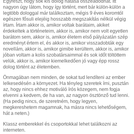
Egyrészt, hogy sok kis dolog hatása összeadódhat. Itt
nagyon úgy látom, hogy így történt, mert bár külön-külön a
legtöbb dologgal már találkoztam, mégis 9 éves koromtól
egészen fősuli elejéig hosszabb megszakítás nélkül végig
írtam. Írtam akkor is, amikor voltak barátaim, akiket
érdekeltek a történeteim, akkor is, amikor nem volt egyetlen
barátom sem, akkor is, amikor életem első pályázatán szép
eredményt értem el, és akkor is, amikor visszadobták egy
novellám, akkor is, amikor gimibe kerültem, akkor is, amikor
jóban voltam a kolis szobatársaimmal és sok időt töltöttem
velük, akkor is, amikor kiemelkedően jó vagy épp rossz
dolog történt az életemben.
Önmagában nem minden, de sokat tud lendíteni az ember
lelkesedésén a környezet. Ha tényleg szeretek írni, pusztán
az, hogy nincs ehhez motiváló írós közegem, nem fogja
elvenni a kedvem, de ha van, az nagyon ösztönző tud lenni.
(Ha pedig nincs, de szeretném, hogy legyen,
megkereshetem magamnak, ha másra nincs lehetőségem,
hát a neten.)
Klassz emberekkel és csoportokkal lehet találkozni az
interneten.