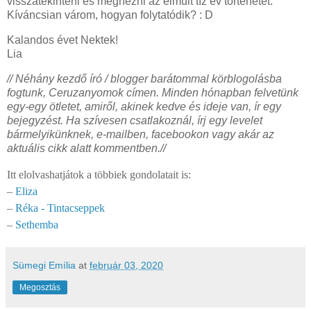
visszatekinteni és megnézni az elmúlt tíz év történetét.
Kíváncsian várom, hogyan folytatódik? : D
Kalandos évet Nektek!
Lia
// Néhány kezdő író / blogger barátommal körblogolásba
fogtunk, Ceruzanyomok címen. Minden hónapban felvetünk
egy-egy ötletet, amiről, akinek kedve és ideje van, ír egy
bejegyzést. Ha szívesen csatlakoznál, írj egy levelet
bármelyikünknek, e-mailben, facebookon vagy akár az
aktuális cikk alatt kommentben.//
Itt elolvashatjátok a többiek gondolatait is:
–
Eliza
–
Réka - Tintacseppek
–
Sethemba
Sümegi Emília
at
február 03, 2020
Megosztás