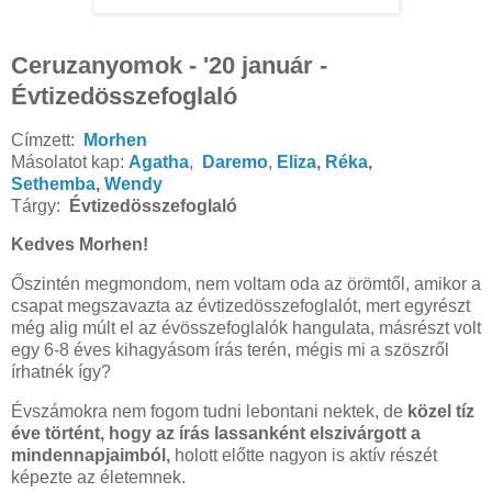
Ceruzanyomok - '20 január -
Évtizedösszefoglaló
Címzett:
Morhen
Másolatot kap:
Agatha
,
Daremo
,
Eliza
,
Réka
,
Sethemba
,
Wendy
Tárgy:
Évtizedösszefoglaló
Kedves Morhen!
Őszintén megmondom, nem voltam oda az örömtől, amikor a
csapat megszavazta az évtizedösszefoglalót, mert egyrészt
még alig múlt el az évösszefoglalók hangulata, másrészt volt
egy 6-8 éves kihagyásom írás terén, mégis mi a szöszről
írhatnék így?
Évszámokra nem fogom tudni lebontani nektek, de
közel tíz
éve történt, hogy az írás lassanként elszivárgott a
mindennapjaimból,
holott előtte nagyon is aktív részét
képezte az életemnek.