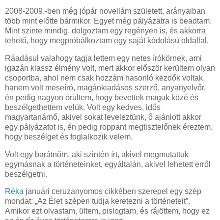
2008-2009.-ben még jópár novellám született, arányaiban
több mint előtte bármikor. Egyet még pályázatra is beadtam.
Mint szinte mindig, dolgoztam egy regényen is, és akkorra
tehető, hogy megpróbálkoztam egy saját kódolású oldallal.
Ráadásul valahogy tagja lettem egy netes írókörnek, ami
igazán klassz élmény volt, mert akkor először kerültem olyan
csoportba, ahol nem csak hozzám hasonló kezdők voltak,
hanem volt meseíró, magánkiadásos szerző, anyanyelvőr,
én pedig nagyon örültem, hogy bevettek maguk közé és
beszélgethettem velük. Volt egy kedves, idős
magyartanárnő, akivel sokat leveleztünk, ő ajánlott akkor
egy pályázatot is, én pedig roppant megtisztelőnek éreztem,
hogy beszélget és foglalkozik velem.
Volt egy barátnőm, aki szintén írt, akivel megmutattuk
egymásnak a történeteinket, egyáltalán, akivel lehetett erről
beszélgetni.
Réka
januári ceruzanyomos cikkében szerepel egy szép
mondat: „Az Élet szépen tudja keretezni a történeteit”.
Amikor ezt olvastam, ültem, pislogtam, és rájöttem, hogy ez