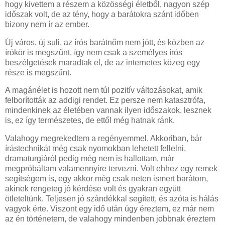
hogy kivettem a részem a közösségi életből, nagyon szép
időszak volt, de az tény, hogy a barátokra szánt időben
bizony nem ír az ember.
Új város, új suli, az írós barátnőm nem jött, és közben az
írókör is megszűnt, így nem csak a személyes írós
beszélgetések maradtak el, de az internetes közeg egy
része is megszűnt.
A magánélet is hozott nem túl pozitív változásokat, amik
felborították az addigi rendet. Ez persze nem katasztrófa,
mindenkinek az életében vannak ilyen időszakok, lesznek
is, ez így természetes, de ettől még hatnak ránk.
Valahogy megrekedtem a regényemmel. Akkoriban, bár
írástechnikát még csak nyomokban lehetett fellelni,
dramaturgiáról pedig még nem is hallottam, már
megpróbáltam valamennyire tervezni. Volt ehhez egy remek
segítségem is, egy akkor még csak neten ismert barátom,
akinek rengeteg jó kérdése volt és gyakran együtt
ötleteltünk. Teljesen jó szándékkal segített, és azóta is hálás
vagyok érte. Viszont egy idő után úgy éreztem, ez már nem
az én történetem, de valahogy mindenben jobbnak éreztem