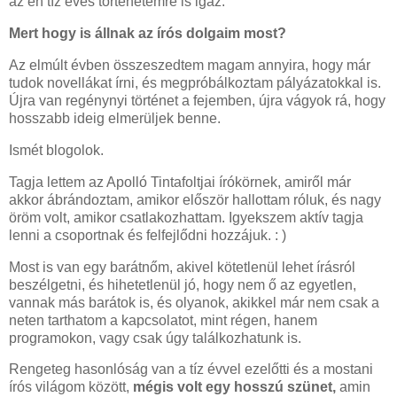
az én tíz éves történetemre is igaz.
Mert hogy is állnak az írós dolgaim most?
Az elmúlt évben összeszedtem magam annyira, hogy már
tudok novellákat írni, és megpróbálkoztam pályázatokkal is.
Újra van regénynyi történet a fejemben, újra vágyok rá, hogy
hosszabb ideig elmerüljek benne.
Ismét blogolok.
Tagja lettem az Apolló Tintafoltjai írókörnek, amiről már
akkor ábrándoztam, amikor először hallottam róluk, és nagy
öröm volt, amikor csatlakozhattam. Igyekszem aktív tagja
lenni a csoportnak és felfejlődni hozzájuk. : )
Most is van egy barátnőm, akivel kötetlenül lehet írásról
beszélgetni, és hihetetlenül jó, hogy nem ő az egyetlen,
vannak más barátok is, és olyanok, akikkel már nem csak a
neten tarthatom a kapcsolatot, mint régen, hanem
programokon, vagy csak úgy találkozhatunk is.
Rengeteg hasonlóság van a tíz évvel ezelőtti és a mostani
írós világom között,
mégis volt egy hosszú szünet,
amin