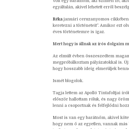
sokat leveleztünk, ő ajánlott akkor eg
éreztem, hogy beszélget és foglalkoz
Volt egy barátnőm, aki szintén írt, a
egyáltalán, akivel lehetett erről beszél
Réka
januári ceruzanyomos cikkében s
keretezni a történeteit”. Amikor ezt ol
éves történetemre is igaz.
Mert hogy is állnak az írós dolgaim 
Az elmúlt évben összeszedtem magam 
megpróbálkoztam pályázatokkal is. Újr
hogy hosszabb ideig elmerüljek benn
Ismét blogolok.
Tagja lettem az Apolló Tintafoltjai 
először hallottam róluk, és nagy öröm
lenni a csoportnak és felfejlődni hozzá