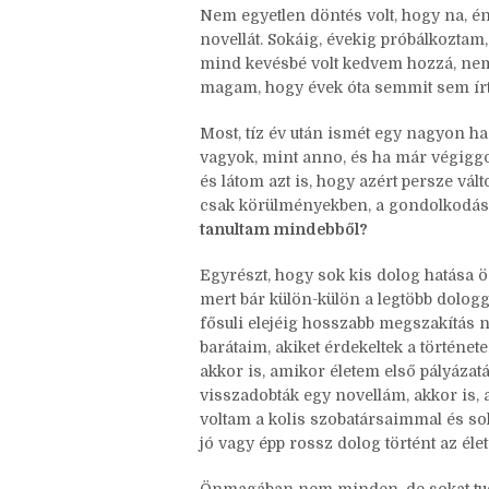
iránti igényemet. (De amúgy azt még
önmagában ez sem volt ok.)
Nem egyetlen döntés volt, hogy na, 
novellát. Sokáig, évekig próbálkozta
mind kevésbé volt kedvem hozzá, nem 
magam, hogy évek óta semmit sem ír
Most, tíz év után ismét egy nagyon ha
vagyok, mint anno, és ha már végiggo
és látom azt is, hogy azért persze vá
csak körülményekben, a gondolkodáso
tanultam mindebből?
Egyrészt, hogy sok kis dolog hatása ö
mert bár külön-külön a legtöbb dolog
fősuli elejéig hosszabb megszakítás né
barátaim, akiket érdekeltek a történe
akkor is, amikor életem első pályázat
visszadobták egy novellám, akkor is, 