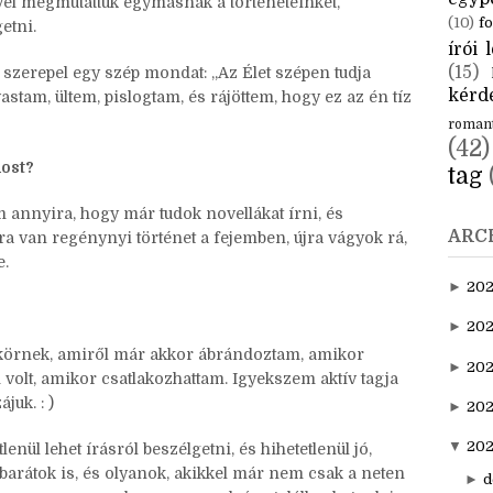
y pályázatot is, én pedig roppant megtisztelőnek
CÍM
ik velem.
aktuál
egyp
kivel megmutattuk egymásnak a történeteinket,
(10)
fo
getni.
írói l
(15)
zerepel egy szép mondat: „Az Élet szépen tudja
kérde
vastam, ültem, pislogtam, és rájöttem, hogy ez az én tíz
roman
(42)
most?
tag
annyira, hogy már tudok novellákat írni, és
ARC
a van regénynyi történet a fejemben, újra vágyok rá,
e.
►
20
►
202
írókörnek, amiről már akkor ábrándoztam, amikor
►
20
 volt, amikor csatlakozhattam. Igyekszem aktív tagja
juk. : )
►
202