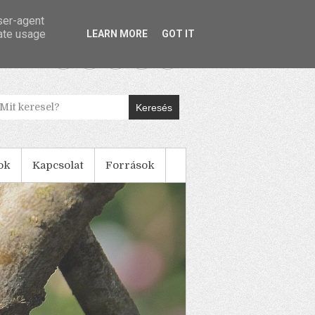
user-agent
rate usage
LEARN MORE
GOT IT
Keresés
ok
Kapcsolat
Források