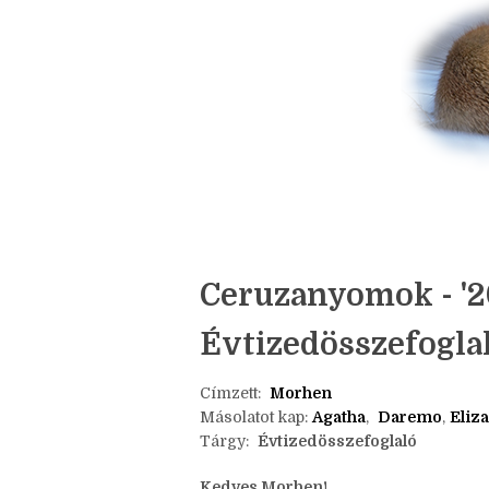
Ceruzanyomok - '20
Évtizedösszefogla
Címzett:
Morhen