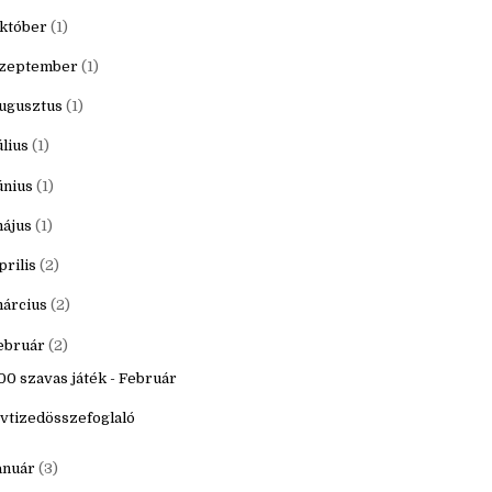
20
(16)
ecember
(1)
któber
(1)
zeptember
(1)
ugusztus
(1)
úlius
(1)
únius
(1)
ájus
(1)
prilis
(2)
árcius
(2)
ebruár
(2)
00 szavas játék - Február
vtizedösszefoglaló