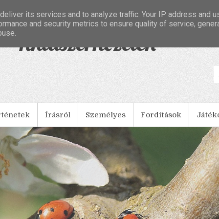
eliver its services and to analyze traffic. Your IP address and 
ormance and security metrics to ensure quality of service, gene
buse.
- Tintaszerkezetek
rténetek
Írásról
Személyes
Fordítások
Játék