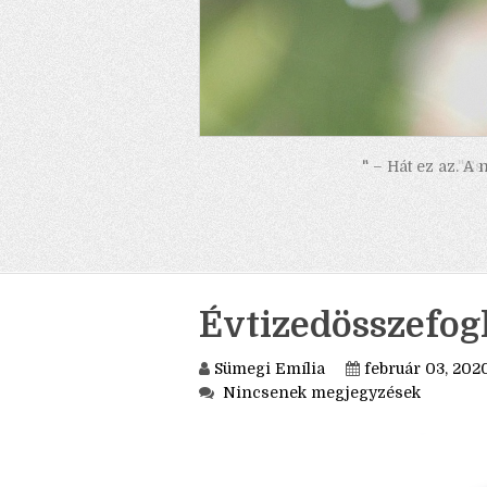
" – Hát ez az. A
Évtizedösszefog
Sümegi Emília
február 03, 202
Nincsenek megjegyzések