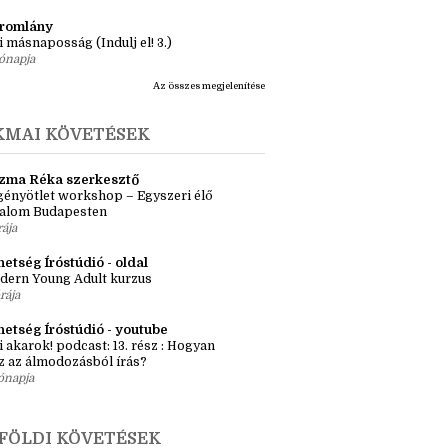
ásaim Tárháza
ma ZR: Megtörve (Ragadozók és
dák 1.)
ete
tromlány
i másnaposság (Indulj el! 3.)
ónapja
Az összes megjelenítése
KMAI KÖVETÉSEK
zma Réka szerkesztő
ényötlet workshop – Egyszeri élő
kalom Budapesten
rája
etség Íróstúdió - oldal
dern Young Adult kurzus
rája
hetség Íróstúdió - youtube
i akarok! podcast: 13. rész : Hogyan
z az álmodozásból írás?
ónapja