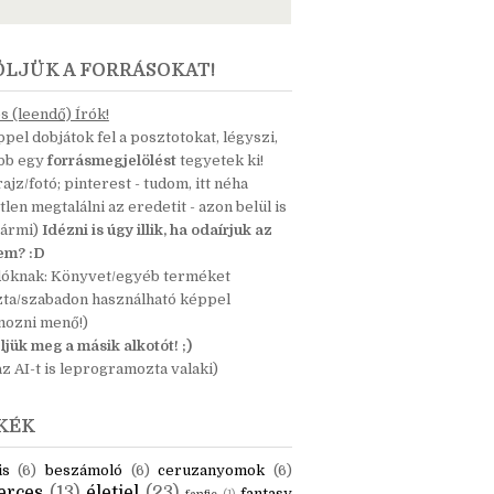
ÖLJÜK A FORRÁSOKAT!
 (leendő) Írók!
pel dobjátok fel a posztotokat, légyszi,
ább egy
forrásmegjelölést
tegyetek ki!
 rajz/fotó; pinterest - tudom, itt néha
tlen megtalálni az eredetit - azon belül is
bármi)
Idézni is úgy illik, ha odaírjuk az
nem? :D
dóknak: Könyvet/egyéb terméket
zta/szabadon használható képpel
mozni menő!)
ljük meg a másik alkotót! ;)
z AI-t is leprogramozta valaki)