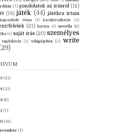
KÉK
is
(6)
beszámoló
(6)
ceruzanyomok
(6)
erces
(13)
életjel
(23)
fantasy
fanfic
(1)
gondolatok az írásról
(12)
rdítás
(7)
játék
(44)
ét
(18)
játékra írtam
kapcsolódó téma
(4)
karakteralkotás
(3)
zz/felelek
(21)
novella
(6)
kurzus
(4)
személyes
saját írás
(20)
tika
(4)
write
világépítés
(5)
tag/kihívás
(2)
(29)
HÍVUM
25
(21)
4
(21)
23
(6)
1
(7)