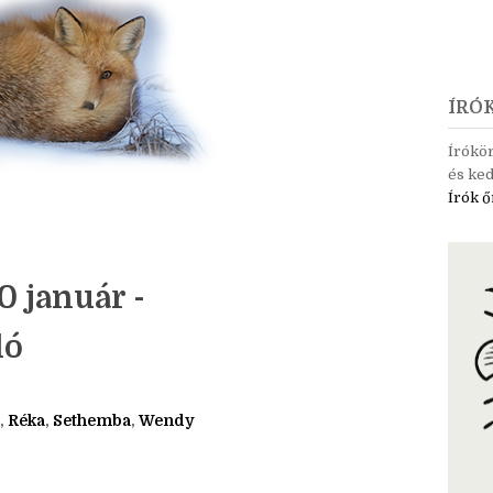
ÍRÓ
Írókö
és ked
Írók ő
 január -
ló