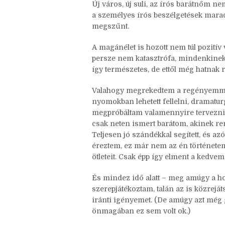
Egyáltalán nem bántam meg, hogy kiv
időszak volt, de az tény, hogy a bará
Új város, új suli, az írós barátnőm n
a személyes írós beszélgetések maradt
megszűnt.
A magánélet is hozott nem túl pozitív 
persze nem katasztrófa, mindenkinek 
így természetes, de ettől még hatnak 
Valahogy megrekedtem a regényemmel
nyomokban lehetett fellelni, dramatu
megpróbáltam valamennyire tervezni.
csak neten ismert barátom, akinek reng
Teljesen jó szándékkal segített, és az
éreztem, ez már nem az én története
ötleteit. Csak épp így elment a kedvem
És mindez idő alatt – meg amúgy a ho
szerepjátékoztam, talán az is közrejáts