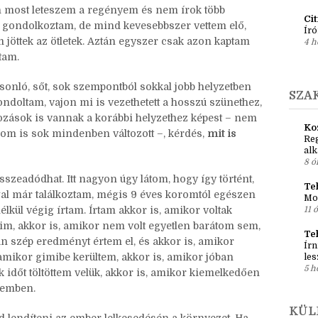
Ír
 gimiben kezdtem, és akkor még bőven írtam, szóval
Em
pré
1 h
én most leteszem a regényem és nem írok több
Ci
m, gondolkoztam, de mind kevesebbszer vettem elő,
Író
jöttek az ötletek. Aztán egyszer csak azon kaptam
4 h
tam.
sonló, sőt, sok szempontból sokkal jobb helyzetben
SZA
ndoltam, vajon mi is vezethetett a hosszú szünethez,
ltozások is vannak a korábbi helyzethez képest – nem
Ko
m is sok mindenben változott –, kérdés,
mit is
Reg
al
8 ó
sszeadódhat. Itt nagyon úgy látom, hogy így történt,
Teh
gal már találkoztam, mégis 9 éves koromtól egészen
Mo
lkül végig írtam. Írtam akkor is, amikor voltak
11 ó
teim, akkor is, amikor nem volt egyetlen barátom sem,
Te
án szép eredményt értem el, és akkor is, amikor
Írn
amikor gimibe kerültem, akkor is, amikor jóban
les
5 h