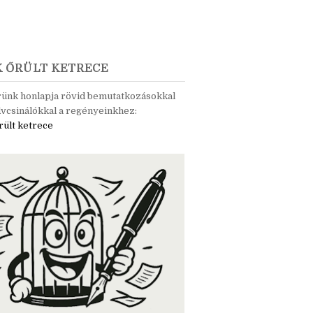
K ŐRÜLT KETRECE
rünk honlapja rövid bemutatkozásokkal
vcsinálókkal a regényeinkhez:
rült ketrece