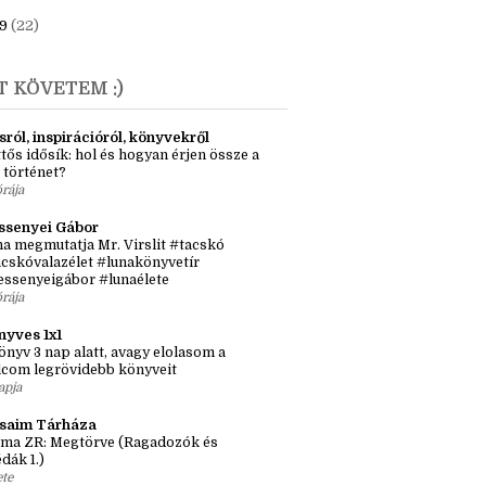
anuár
(3)
9
(22)
T KÖVETEM :)
sról, inspirációról, könyvekről
tős idősík: hol és hogyan érjen össze a
 történet?
órája
ssenyei Gábor
a megmutatja Mr. Virslit #tacskó
cskóvalazélet #lunakönyvetír
essenyeigábor #lunaélete
órája
nyves 1x1
önyv 3 nap alatt, avagy elolasom a
lcom legrövidebb könyveit
apja