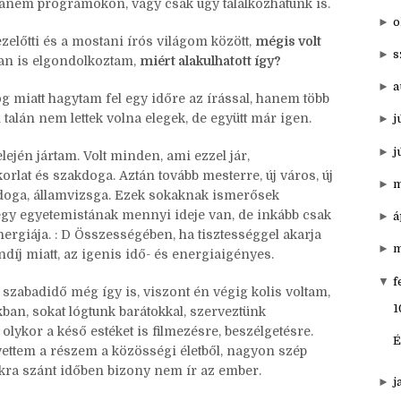
▼
20
enül lehet írásról beszélgetni, és hihetetlenül jó,
arátok is, és olyanok, akikkel már nem csak a neten
►
d
 hanem programokon, vagy csak úgy találkozhatunk is.
►
o
zelőtti és a mostani írós világom között,
mégis volt
►
s
n is elgondolkoztam,
miért alakulhatott így?
►
a
g miatt hagytam fel egy időre az írással, hanem több
 talán nem lettek volna elegek, de együtt már igen.
►
j
►
j
lején jártam. Volt minden, ami ezzel jár,
rlat és szakdoga. Aztán tovább mesterre, új város, új
►
m
zakdoga, államvizsga. Ezek sokaknak ismerősek
 egy egyetemistának mennyi ideje van, de inkább csak
►
á
ergiája. : D Összességében, ha tisztességgel akarja
►
m
töndíj miatt, az igenis idő- és energiaigényes.
▼
f
szabadidő még így is, viszont én végig kolis voltam,
1
ban, sokat lógtunk barátokkal, szerveztünk
ykor a késő estéket is filmezésre, beszélgetésre.
É