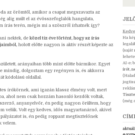
,
Réka
,
Sethemba
,
Wendy
 az örömtől, amikor a csapat megszavazta az
ég alig múlt el az évösszefoglalók hangulata,
JEL
m írás terén, mégis mi a szöszről írhatnék így?
Kedves
Ha kép
ni nektek, de
közel tíz éve történt, hogy az írás
legal
jaimból,
holott előtte nagyon is aktív részét képezte az
(saját
lehete
AI-e; 
letett, arányaiban több mint előtte bármikor. Egyet
írót, 
te mindig, dolgoztam egy regényen is, és akkorra
(Hala
t kódolású oldallal.
jogtis
reklá
tes írókörnek, ami igazán klassz élmény volt, mert
Tiszte
ba, ahol nem csak hozzám hasonló kezdők voltak,
(még a
zerző, anyanyelvőr, én pedig nagyon örültem, hogy
m velük. Volt egy kedves, idős magyartanárnő, akivel