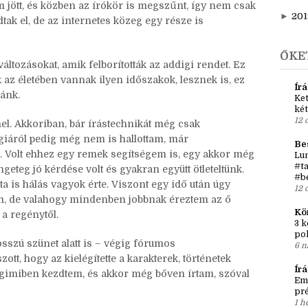
ettem a részem a közösségi életből, nagyon szép
tokra szánt időben bizony nem ír az ember.
►
j
em jött, és közben az írókör is megszűnt, így nem csak
►
201
ak el, de az internetes közeg egy része is
ŐKE
változásokat, amik felborították az addigi rendet. Ez
az életében vannak ilyen időszakok, lesznek is, ez
Írá
ránk.
Ket
két
12 
. Akkoriban, bár írástechnikát még csak
rgiáról pedig még nem is hallottam, már
Be
 Volt ehhez egy remek segítségem is, egy akkor még
Lun
#ta
eteg jó kérdése volt és gyakran együtt ötleteltünk.
#b
óta is hálás vagyok érte. Viszont egy idő után úgy
12 
m, de valahogy mindenben jobbnak éreztem az ő
Kö
 a regénytől.
3 k
po
sszú szünet alatt is – végig fórumos
6 n
zott, hogy az kielégítette a karakterek, történetek