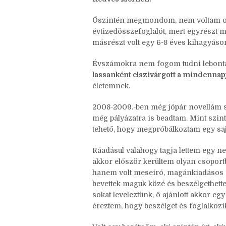
Másolatot kap:
Agatha
,
Daremo
,
Eliza
Tárgy:
Évtizedösszefoglaló
Kedves Morhen!
Őszintén megmondom, nem voltam oda
évtizedösszefoglalót, mert egyrészt m
másrészt volt egy 6-8 éves kihagyáso
Évszámokra nem fogom tudni lebonta
lassanként elszivárgott a mindennap
életemnek.
2008-2009.-ben még jópár novellám szü
még pályázatra is beadtam. Mint szin
tehető, hogy megpróbálkoztam egy sajá
Ráadásul valahogy tagja lettem egy ne
akkor először kerültem olyan csoport
hanem volt meseíró, magánkiadásos s
bevettek maguk közé és beszélgethette