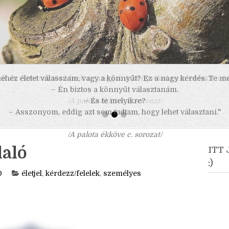
 nehéz életet válasszam, vagy a könnyűt? Ez a nagy kérdés. Te m
– Én biztos a könnyűt választanám.
– És te melyikre?
– Asszonyom, eddig azt sem tudtam, hogy lehet választani."
/A palota ékköve c. sorozat/
laló
ITT
:)
0
életjel
,
kérdezz/felelek
,
személyes