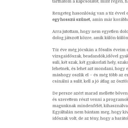
Most is van egy barátnőm, akivel kötetl
hogy nem ő az egyetlen, vannak más b
tarthatom a kapcsolatot, mint régen,
Rengeteg hasonlóság van a tíz évvel e
egy hosszú szünet,
amin már korábba
Arra jutottam, hogy nem egyetlen dolo
dolog játszott közre, amik külön-külön
Tíz éve még jócskán a fősulis éveim e
vizsgaidőszak, beadandók,idővel gyako
suli, két szak, két gyakorlati hely, s
lehetnek, és lehet azt mondani, hogy
máshogy oszlik el – és még több az en
csinálni a sulit, kell a jó átlag az ösz
De persze azért marad mellette bőven 
és szerettem részt venni a programok
magunknak mindenfélét, kihasználva ol