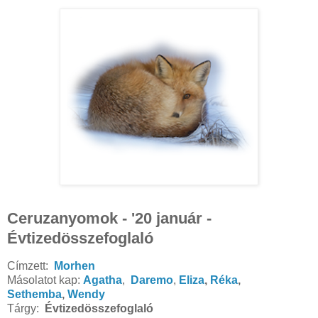
Ceruzanyomok - '20 január -
Évtizedösszefoglaló
Címzett:
Morhen
Másolatot kap:
Agatha
,
Daremo
,
Eliza
,
Réka
,
Sethemba
,
Wendy
Tárgy:
Évtizedösszefoglaló