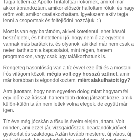
Tagja lettem az Apolló Tintafoltjai írókörnek, amiről már
akkor ábrándoztam, amikor először hallottam róluk, és nagy
öröm volt, amikor csatlakozhattam. Igyekszem aktív tagja
lenni a csoportnak és felfejlődni hozzájuk. : )
Most is van egy barátnőm, akivel kötetlenül lehet írásról
beszélgetni, és hihetetlenül jó, hogy nem ő az egyetlen,
vannak más barátok is, és olyanok, akikkel már nem csak a
neten tarthatom a kapcsolatot, mint régen, hanem
programokon, vagy csak úgy találkozhatunk is.
Rengeteg hasonlóság van a tíz évvel ezelőtti és a mostani
írós világom között,
mégis volt egy hosszú szünet,
amin
már korábban is elgondolkoztam,
miért alakulhatott így?
Arra jutottam, hogy nem egyetlen dolog miatt hagytam fel
egy időre az írással, hanem több dolog játszott közre, amik
külön-külön talán nem lettek volna elegek, de együtt már
igen.
Tíz éve még jócskán a fősulis éveim elején jártam. Volt
minden, ami ezzel jár, vizsgaidőszak, beadandók,idővel
gyakorlat és szakdoga. Aztán tovább mesterre, új város, új