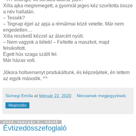
Xilla ajka megremegett, a gyomrát jeges kéz szorította össze
a név hallatán.
– Tessék?
– Tegnap éjjel az apja a rémálmai közé vetette. Már nem
engedetlen…
Xilla reszkető kézzel az álarcért nyúlt.
– Nem vagyok a tiétek! – Feltette a maszkot, majd
felsikoltott.
Égett hús szaga szállt fel.
Már házas volt.
Jókora holtversenyt produkáltunk, és képzeljétek, én lettem
az egyik második. ^^
Sümegi Emília
at
február 22, 2020
Nincsenek megjegyzések:
Megosztás
2020. február 3., hétfő
Évtizedösszefoglaló