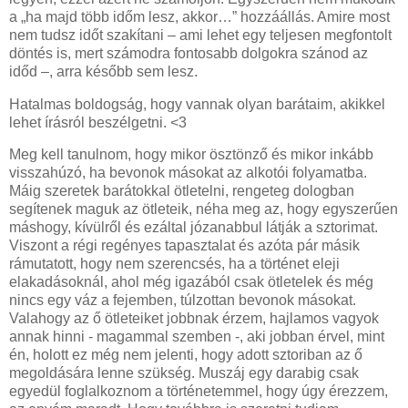
a „ha majd több időm lesz, akkor…” hozzáállás. Amire most
nem tudsz időt szakítani – ami lehet egy teljesen megfontolt
döntés is, mert számodra fontosabb dolgokra szánod az
időd –, arra később sem lesz.
Hatalmas boldogság, hogy vannak olyan barátaim, akikkel
lehet írásról beszélgetni. <3
Meg kell tanulnom, hogy mikor ösztönző és mikor inkább
visszahúzó, ha bevonok másokat az alkotói folyamatba.
Máig szeretek barátokkal ötletelni, rengeteg dologban
segítenek maguk az ötleteik, néha meg az, hogy egyszerűen
máshogy, kívülről és ezáltal józanabbul látják a sztorimat.
Viszont a régi regényes tapasztalat és azóta pár másik
rámutatott, hogy nem szerencsés, ha a történet eleji
elakadásoknál, ahol még igazából csak ötletelek és még
nincs egy váz a fejemben, túlzottan bevonok másokat.
Valahogy az ő ötleteiket jobbnak érzem, hajlamos vagyok
annak hinni - magammal szemben -, aki jobban érvel, mint
én, holott ez még nem jelenti, hogy adott sztoriban az ő
megoldására lenne szükség. Muszáj egy darabig csak
egyedül foglalkoznom a történetemmel, hogy úgy érezzem,