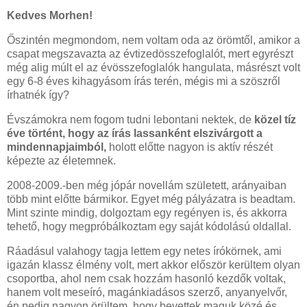
Kedves Morhen!
Őszintén megmondom, nem voltam oda az örömtől, amikor a
csapat megszavazta az évtizedösszefoglalót, mert egyrészt
még alig múlt el az évösszefoglalók hangulata, másrészt volt
egy 6-8 éves kihagyásom írás terén, mégis mi a szöszről
írhatnék így?
Évszámokra nem fogom tudni lebontani nektek, de
közel tíz
éve történt, hogy az írás lassanként elszivárgott a
mindennapjaimból,
holott előtte nagyon is aktív részét
képezte az életemnek.
2008-2009.-ben még jópár novellám született, arányaiban
több mint előtte bármikor. Egyet még pályázatra is beadtam.
Mint szinte mindig, dolgoztam egy regényen is, és akkorra
tehető, hogy megpróbálkoztam egy saját kódolású oldallal.
Ráadásul valahogy tagja lettem egy netes írókörnek, ami
igazán klassz élmény volt, mert akkor először kerültem olyan
csoportba, ahol nem csak hozzám hasonló kezdők voltak,
hanem volt meseíró, magánkiadásos szerző, anyanyelvőr,
én pedig nagyon örültem, hogy bevettek maguk közé és