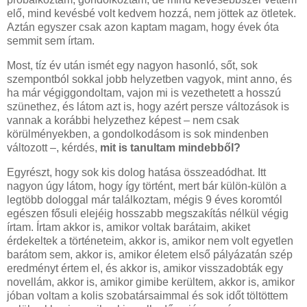
elő, mind kevésbé volt kedvem hozzá, nem jöttek az ötletek.
Aztán egyszer csak azon kaptam magam, hogy évek óta
semmit sem írtam.
Most, tíz év után ismét egy nagyon hasonló, sőt, sok
szempontból sokkal jobb helyzetben vagyok, mint anno, és
ha már végiggondoltam, vajon mi is vezethetett a hosszú
szünethez, és látom azt is, hogy azért persze változások is
vannak a korábbi helyzethez képest – nem csak
körülményekben, a gondolkodásom is sok mindenben
változott –, kérdés,
mit is tanultam mindebből?
Egyrészt, hogy sok kis dolog hatása összeadódhat. Itt
nagyon úgy látom, hogy így történt, mert bár külön-külön a
legtöbb dologgal már találkoztam, mégis 9 éves koromtól
egészen fősuli elejéig hosszabb megszakítás nélkül végig
írtam. Írtam akkor is, amikor voltak barátaim, akiket
érdekeltek a történeteim, akkor is, amikor nem volt egyetlen
barátom sem, akkor is, amikor életem első pályázatán szép
eredményt értem el, és akkor is, amikor visszadobták egy
novellám, akkor is, amikor gimibe kerültem, akkor is, amikor
jóban voltam a kolis szobatársaimmal és sok időt töltöttem