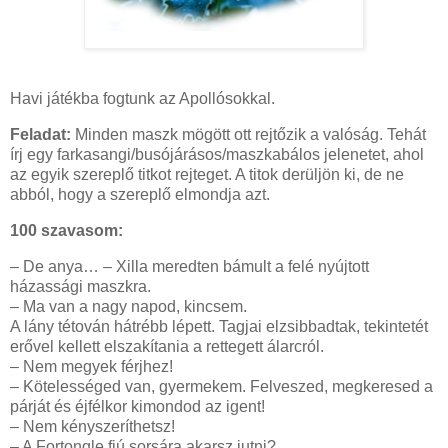
Havi játékba fogtunk az Apollósokkal.
Feladat:
Minden maszk mögött ott rejtőzik a valóság. Tehát
írj egy farkasangi/busójárásos/maszkabálos jelenetet, ahol
az egyik szereplő titkot rejteget. A titok derüljön ki, de ne
abból, hogy a szereplő elmondja azt.
100 szavasom:
– De anya… – Xilla meredten bámult a felé nyújtott
házassági maszkra.
– Ma van a nagy napod, kincsem.
A lány tétován hátrébb lépett. Tagjai elzsibbadtak, tekintetét
erővel kellett elszakítania a rettegett álarcról.
– Nem megyek férjhez!
– Kötelességed van, gyermekem. Felveszed, megkeresed a
párját és éjfélkor kimondod az igent!
– Nem kényszeríthetsz!
– A Fortongle fiú sorsára akarsz jutni?