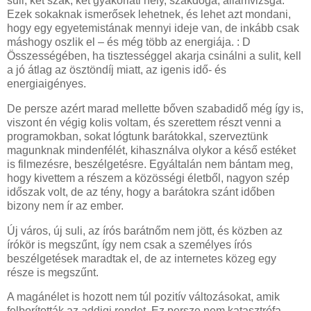
suli, két szak, két gyakorlati hely, szakdoga, államvizsga.
Ezek sokaknak ismerősek lehetnek, és lehet azt mondani,
hogy egy egyetemistának mennyi ideje van, de inkább csak
máshogy oszlik el – és még több az energiája. : D
Összességében, ha tisztességgel akarja csinálni a sulit, kell
a jó átlag az ösztöndíj miatt, az igenis idő- és
energiaigényes.
De persze azért marad mellette bőven szabadidő még így is,
viszont én végig kolis voltam, és szerettem részt venni a
programokban, sokat lógtunk barátokkal, szerveztünk
magunknak mindenfélét, kihasználva olykor a késő estéket
is filmezésre, beszélgetésre. Egyáltalán nem bántam meg,
hogy kivettem a részem a közösségi életből, nagyon szép
időszak volt, de az tény, hogy a barátokra szánt időben
bizony nem ír az ember.
Új város, új suli, az írós barátnőm nem jött, és közben az
írókör is megszűnt, így nem csak a személyes írós
beszélgetések maradtak el, de az internetes közeg egy
része is megszűnt.
A magánélet is hozott nem túl pozitív változásokat, amik
felborították az addigi rendet. Ez persze nem katasztrófa,