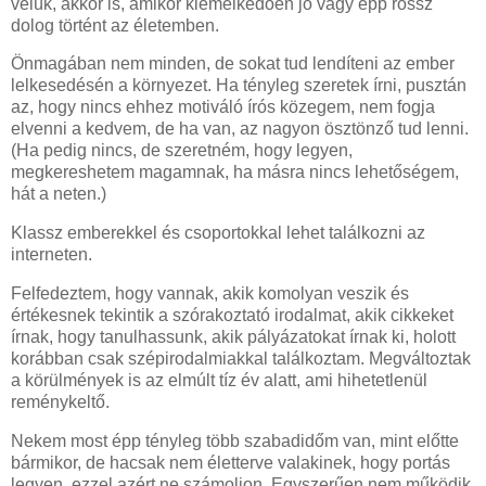
velük, akkor is, amikor kiemelkedően jó vagy épp rossz
dolog történt az életemben.
Önmagában nem minden, de sokat tud lendíteni az ember
lelkesedésén a környezet. Ha tényleg szeretek írni, pusztán
az, hogy nincs ehhez motiváló írós közegem, nem fogja
elvenni a kedvem, de ha van, az nagyon ösztönző tud lenni.
(Ha pedig nincs, de szeretném, hogy legyen,
megkereshetem magamnak, ha másra nincs lehetőségem,
hát a neten.)
Klassz emberekkel és csoportokkal lehet találkozni az
interneten.
Felfedeztem, hogy vannak, akik komolyan veszik és
értékesnek tekintik a szórakoztató irodalmat, akik cikkeket
írnak, hogy tanulhassunk, akik pályázatokat írnak ki, holott
korábban csak szépirodalmiakkal találkoztam. Megváltoztak
a körülmények is az elmúlt tíz év alatt, ami hihetetlenül
reménykeltő.
Nekem most épp tényleg több szabadidőm van, mint előtte
bármikor, de hacsak nem életterve valakinek, hogy portás
legyen, ezzel azért ne számoljon. Egyszerűen nem működik