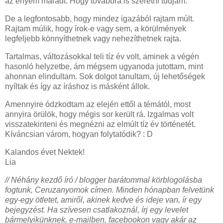
az enyém maradt. Hogy továbbra is szeretni tudjam.
De a legfontosabb, hogy mindez igazából rajtam múlt.
Rajtam múlik, hogy írok-e vagy sem, a körülmények
legfeljebb könnyíthetnek vagy nehezíthetnek rajta.
Tartalmas, változásokkal teli tíz év volt, aminek a végén
hasonló helyzetbe, ám mégsem ugyanoda jutottam, mint
ahonnan elindultam. Sok dolgot tanultam, új lehetőségek
nyíltak és így az íráshoz is másként állok.
Amennyire ódzkodtam az elején ettől a témától, most
annyira örülök, hogy mégis sor került rá. Izgalmas volt
visszatekinteni és megnézni az elmúlt tíz év történetét.
Kíváncsian várom, hogyan folytatódik? : D
Kalandos évet Nektek!
Lia
// Néhány kezdő író / blogger barátommal körblogolásba
fogtunk, Ceruzanyomok címen. Minden hónapban felvetünk
egy-egy ötletet, amiről, akinek kedve és ideje van, ír egy
bejegyzést. Ha szívesen csatlakoznál, írj egy levelet
bármelyikünknek, e-mailben, facebookon vagy akár az