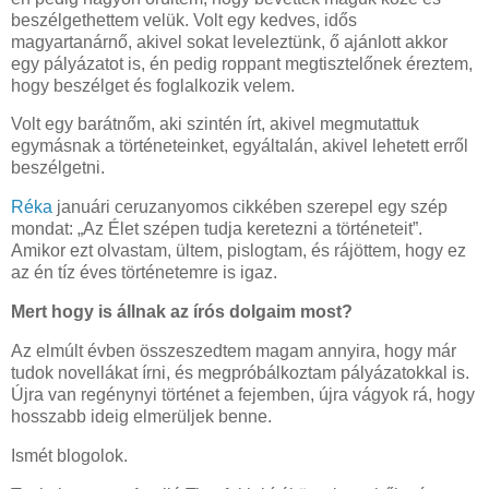
beszélgethettem velük. Volt egy kedves, idős
magyartanárnő, akivel sokat leveleztünk, ő ajánlott akkor
egy pályázatot is, én pedig roppant megtisztelőnek éreztem,
hogy beszélget és foglalkozik velem.
Volt egy barátnőm, aki szintén írt, akivel megmutattuk
egymásnak a történeteinket, egyáltalán, akivel lehetett erről
beszélgetni.
Réka
januári ceruzanyomos cikkében szerepel egy szép
mondat: „Az Élet szépen tudja keretezni a történeteit”.
Amikor ezt olvastam, ültem, pislogtam, és rájöttem, hogy ez
az én tíz éves történetemre is igaz.
Mert hogy is állnak az írós dolgaim most?
Az elmúlt évben összeszedtem magam annyira, hogy már
tudok novellákat írni, és megpróbálkoztam pályázatokkal is.
Újra van regénynyi történet a fejemben, újra vágyok rá, hogy
hosszabb ideig elmerüljek benne.
Ismét blogolok.