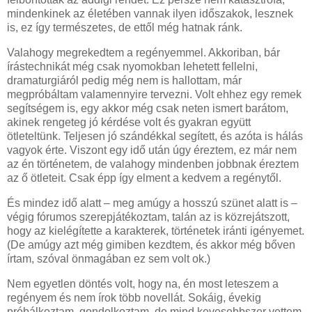
mindenkinek az életében vannak ilyen időszakok, lesznek
is, ez így természetes, de ettől még hatnak ránk.
Valahogy megrekedtem a regényemmel. Akkoriban, bár
írástechnikát még csak nyomokban lehetett fellelni,
dramaturgiáról pedig még nem is hallottam, már
megpróbáltam valamennyire tervezni. Volt ehhez egy remek
segítségem is, egy akkor még csak neten ismert barátom,
akinek rengeteg jó kérdése volt és gyakran együtt
ötleteltünk. Teljesen jó szándékkal segített, és azóta is hálás
vagyok érte. Viszont egy idő után úgy éreztem, ez már nem
az én történetem, de valahogy mindenben jobbnak éreztem
az ő ötleteit. Csak épp így elment a kedvem a regénytől.
És mindez idő alatt – meg amúgy a hosszú szünet alatt is –
végig fórumos szerepjátékoztam, talán az is közrejátszott,
hogy az kielégítette a karakterek, történetek iránti igényemet.
(De amúgy azt még gimiben kezdtem, és akkor még bőven
írtam, szóval önmagában ez sem volt ok.)
Nem egyetlen döntés volt, hogy na, én most leteszem a
regényem és nem írok több novellát. Sokáig, évekig
próbálkoztam, gondolkoztam, de mind kevesebbszer vettem