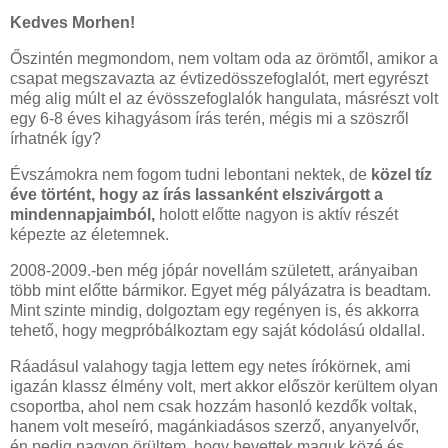
Kedves Morhen!
Őszintén megmondom, nem voltam oda az örömtől, amikor a
csapat megszavazta az évtizedösszefoglalót, mert egyrészt
még alig múlt el az évösszefoglalók hangulata, másrészt volt
egy 6-8 éves kihagyásom írás terén, mégis mi a szöszről
írhatnék így?
Évszámokra nem fogom tudni lebontani nektek, de
közel tíz
éve történt, hogy az írás lassanként elszivárgott a
mindennapjaimból,
holott előtte nagyon is aktív részét
képezte az életemnek.
2008-2009.-ben még jópár novellám született, arányaiban
több mint előtte bármikor. Egyet még pályázatra is beadtam.
Mint szinte mindig, dolgoztam egy regényen is, és akkorra
tehető, hogy megpróbálkoztam egy saját kódolású oldallal.
Ráadásul valahogy tagja lettem egy netes írókörnek, ami
igazán klassz élmény volt, mert akkor először kerültem olyan
csoportba, ahol nem csak hozzám hasonló kezdők voltak,
hanem volt meseíró, magánkiadásos szerző, anyanyelvőr,
én pedig nagyon örültem, hogy bevettek maguk közé és