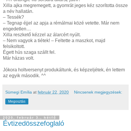
Xilla ajka megremegett, a gyomrát jeges kéz szorította össze
a név hallatán.
– Tessék?
– Tegnap éjjel az apja a rémálmai közé vetette. Már nem
engedetlen…
Xilla reszkető kézzel az álarcért nyúlt.
– Nem vagyok a tiétek! – Feltette a maszkot, majd
felsikoltott.
Égett hús szaga szállt fel.
Már házas volt.
Jókora holtversenyt produkáltunk, és képzeljétek, én lettem
az egyik második. ^^
Sümegi Emília
at
február 22, 2020
Nincsenek megjegyzések:
Megosztás
2020. február 3., hétfő
Évtizedösszefoglaló