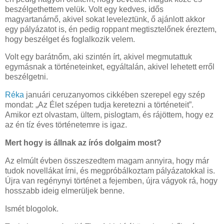
beszélgethettem velük. Volt egy kedves, idős
magyartanárnő, akivel sokat leveleztünk, ő ajánlott akkor
egy pályázatot is, én pedig roppant megtisztelőnek éreztem,
hogy beszélget és foglalkozik velem.
Volt egy barátnőm, aki szintén írt, akivel megmutattuk
egymásnak a történeteinket, egyáltalán, akivel lehetett erről
beszélgetni.
Réka
januári ceruzanyomos cikkében szerepel egy szép
mondat: „Az Élet szépen tudja keretezni a történeteit”.
Amikor ezt olvastam, ültem, pislogtam, és rájöttem, hogy ez
az én tíz éves történetemre is igaz.
Mert hogy is állnak az írós dolgaim most?
Az elmúlt évben összeszedtem magam annyira, hogy már
tudok novellákat írni, és megpróbálkoztam pályázatokkal is.
Újra van regénynyi történet a fejemben, újra vágyok rá, hogy
hosszabb ideig elmerüljek benne.
Ismét blogolok.