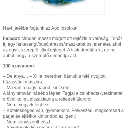
Havi játékba fogtunk az Apollósokkal.
Feladat:
Minden maszk mögött ott rejtőzik a valóság. Tehát
írj egy farkasangi/busójárásos/maszkabálos jelenetet, ahol
az egyik szereplő titkot rejteget. A titok derüljön ki, de ne
abból, hogy a szereplő elmondja azt.
100 szavasom:
– De anya… – Xilla meredten bámult a felé nyújtott
házassági maszkra.
– Ma van a nagy napod, kincsem.
A lány tétován hátrébb lépett. Tagjai elzsibbadtak, tekintetét
erővel kellett elszakítania a rettegett álarcról.
– Nem megyek férjhez!
– Kötelességed van, gyermekem. Felveszed, megkeresed a
párját és éjfélkor kimondod az igent!
– Nem kényszeríthetsz!
– A Fortongle fiú sorsára akarsz jutni?