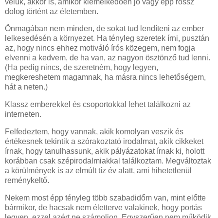
velük, akkor is, amikor kiemelkedően jó vagy épp rossz
dolog történt az életemben.
Önmagában nem minden, de sokat tud lendíteni az ember
lelkesedésén a környezet. Ha tényleg szeretek írni, pusztán
az, hogy nincs ehhez motiváló írós közegem, nem fogja
elvenni a kedvem, de ha van, az nagyon ösztönző tud lenni.
(Ha pedig nincs, de szeretném, hogy legyen,
megkereshetem magamnak, ha másra nincs lehetőségem,
hát a neten.)
Klassz emberekkel és csoportokkal lehet találkozni az
interneten.
Felfedeztem, hogy vannak, akik komolyan veszik és
értékesnek tekintik a szórakoztató irodalmat, akik cikkeket
írnak, hogy tanulhassunk, akik pályázatokat írnak ki, holott
korábban csak szépirodalmiakkal találkoztam. Megváltoztak
a körülmények is az elmúlt tíz év alatt, ami hihetetlenül
reménykeltő.
Nekem most épp tényleg több szabadidőm van, mint előtte
bármikor, de hacsak nem életterve valakinek, hogy portás
legyen, ezzel azért ne számoljon. Egyszerűen nem működik