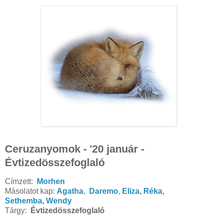
Ceruzanyomok - '20 január -
Évtizedösszefoglaló
Címzett:
Morhen
Másolatot kap:
Agatha
,
Daremo
,
Eliza
,
Réka
,
Sethemba
,
Wendy
Tárgy:
Évtizedösszefoglaló