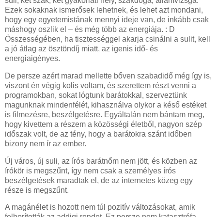
suli, két szak, két gyakorlati hely, szakdoga, államvizsga.
Ezek sokaknak ismerősek lehetnek, és lehet azt mondani,
hogy egy egyetemistának mennyi ideje van, de inkább csak
máshogy oszlik el – és még több az energiája. : D
Összességében, ha tisztességgel akarja csinálni a sulit, kell
a jó átlag az ösztöndíj miatt, az igenis idő- és
energiaigényes.
De persze azért marad mellette bőven szabadidő még így is,
viszont én végig kolis voltam, és szerettem részt venni a
programokban, sokat lógtunk barátokkal, szerveztünk
magunknak mindenfélét, kihasználva olykor a késő estéket
is filmezésre, beszélgetésre. Egyáltalán nem bántam meg,
hogy kivettem a részem a közösségi életből, nagyon szép
időszak volt, de az tény, hogy a barátokra szánt időben
bizony nem ír az ember.
Új város, új suli, az írós barátnőm nem jött, és közben az
írókör is megszűnt, így nem csak a személyes írós
beszélgetések maradtak el, de az internetes közeg egy
része is megszűnt.
A magánélet is hozott nem túl pozitív változásokat, amik
felborították az addigi rendet. Ez persze nem katasztrófa,