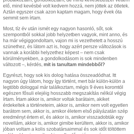
elő, mind kevésbé volt kedvem hozzá, nem jöttek az ötletek.
Aztán egyszer csak azon kaptam magam, hogy évek óta
semmit sem írtam.
Most, tíz év után ismét egy nagyon hasonló, sőt, sok
szempontból sokkal jobb helyzetben vagyok, mint anno, és
ha már végiggondoltam, vajon mi is vezethetett a hosszú
szünethez, és látom azt is, hogy azért persze változások is
vannak a korábbi helyzethez képest – nem csak
körülményekben, a gondolkodásom is sok mindenben
változott –, kérdés,
mit is tanultam mindebből?
Egyrészt, hogy sok kis dolog hatása összeadódhat. Itt
nagyon úgy látom, hogy így történt, mert bár külön-külön a
legtöbb dologgal már találkoztam, mégis 9 éves koromtól
egészen fősuli elejéig hosszabb megszakítás nélkül végig
írtam. Írtam akkor is, amikor voltak barátaim, akiket
érdekeltek a történeteim, akkor is, amikor nem volt egyetlen
barátom sem, akkor is, amikor életem első pályázatán szép
eredményt értem el, és akkor is, amikor visszadobták egy
novellám, akkor is, amikor gimibe kerültem, akkor is, amikor
jóban voltam a kolis szobatársaimmal és sok időt töltöttem