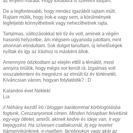
az enyém maradt. Hogy továbbra is szeretni tudjam.
De a legfontosabb, hogy mindez igazából rajtam múlt.
Rajtam múlik, hogy írok-e vagy sem, a körülmények
legfeljebb könnyíthetnek vagy nehezíthetnek rajta.
Tartalmas, változásokkal teli tíz év volt, aminek a végén
hasonló helyzetbe, ám mégsem ugyanoda jutottam, mint
ahonnan elindultam. Sok dolgot tanultam, új lehetőségek
nyíltak és így az íráshoz is másként állok.
Amennyire ódzkodtam az elején ettől a témától, most
annyira örülök, hogy mégis sor került rá. Izgalmas volt
visszatekinteni és megnézni az elmúlt tíz év történetét.
Kíváncsian várom, hogyan folytatódik? : D
Kalandos évet Nektek!
Lia
// Néhány kezdő író / blogger barátommal körblogolásba
fogtunk, Ceruzanyomok címen. Minden hónapban felvetünk
egy-egy ötletet, amiről, akinek kedve és ideje van, ír egy
bejegyzést. Ha szívesen csatlakoznál, írj egy levelet
bármelyikünknek, e-mailben, facebookon vagy akár az