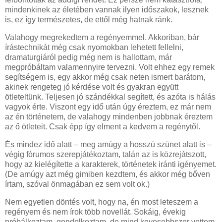
mindenkinek az életében vannak ilyen időszakok, lesznek
is, ez így természetes, de ettől még hatnak ránk.
Valahogy megrekedtem a regényemmel. Akkoriban, bár
írástechnikát még csak nyomokban lehetett fellelni,
dramaturgiáról pedig még nem is hallottam, már
megpróbáltam valamennyire tervezni. Volt ehhez egy remek
segítségem is, egy akkor még csak neten ismert barátom,
akinek rengeteg jó kérdése volt és gyakran együtt
ötleteltünk. Teljesen jó szándékkal segített, és azóta is hálás
vagyok érte. Viszont egy idő után úgy éreztem, ez már nem
az én történetem, de valahogy mindenben jobbnak éreztem
az ő ötleteit. Csak épp így elment a kedvem a regénytől.
És mindez idő alatt – meg amúgy a hosszú szünet alatt is –
végig fórumos szerepjátékoztam, talán az is közrejátszott,
hogy az kielégítette a karakterek, történetek iránti igényemet.
(De amúgy azt még gimiben kezdtem, és akkor még bőven
írtam, szóval önmagában ez sem volt ok.)
Nem egyetlen döntés volt, hogy na, én most leteszem a
regényem és nem írok több novellát. Sokáig, évekig
próbálkoztam, gondolkoztam, de mind kevesebbszer vettem