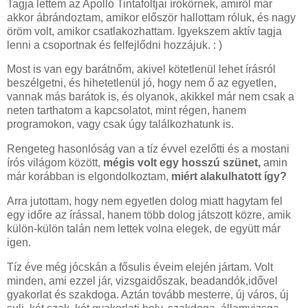
Tagja lettem az Apolló Tintafoltjai írókörnek, amiről már
akkor ábrándoztam, amikor először hallottam róluk, és nagy
öröm volt, amikor csatlakozhattam. Igyekszem aktív tagja
lenni a csoportnak és felfejlődni hozzájuk. : )
Most is van egy barátnőm, akivel kötetlenül lehet írásról
beszélgetni, és hihetetlenül jó, hogy nem ő az egyetlen,
vannak más barátok is, és olyanok, akikkel már nem csak a
neten tarthatom a kapcsolatot, mint régen, hanem
programokon, vagy csak úgy találkozhatunk is.
Rengeteg hasonlóság van a tíz évvel ezelőtti és a mostani
írós világom között,
mégis volt egy hosszú szünet,
amin
már korábban is elgondolkoztam,
miért alakulhatott így?
Arra jutottam, hogy nem egyetlen dolog miatt hagytam fel
egy időre az írással, hanem több dolog játszott közre, amik
külön-külön talán nem lettek volna elegek, de együtt már
igen.
Tíz éve még jócskán a fősulis éveim elején jártam. Volt
minden, ami ezzel jár, vizsgaidőszak, beadandók,idővel
gyakorlat és szakdoga. Aztán tovább mesterre, új város, új