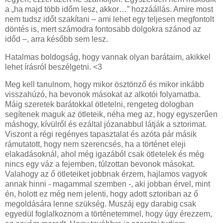
a „ha majd több időm lesz, akkor…” hozzáállás. Amire most
nem tudsz időt szakítani – ami lehet egy teljesen megfontolt
döntés is, mert számodra fontosabb dolgokra szánod az
időd –, arra később sem lesz.
Hatalmas boldogság, hogy vannak olyan barátaim, akikkel
lehet írásról beszélgetni. <3
Meg kell tanulnom, hogy mikor ösztönző és mikor inkább
visszahúzó, ha bevonok másokat az alkotói folyamatba.
Máig szeretek barátokkal ötletelni, rengeteg dologban
segítenek maguk az ötleteik, néha meg az, hogy egyszerűen
máshogy, kívülről és ezáltal józanabbul látják a sztorimat.
Viszont a régi regényes tapasztalat és azóta pár másik
rámutatott, hogy nem szerencsés, ha a történet eleji
elakadásoknál, ahol még igazából csak ötletelek és még
nincs egy váz a fejemben, túlzottan bevonok másokat.
Valahogy az ő ötleteiket jobbnak érzem, hajlamos vagyok
annak hinni - magammal szemben -, aki jobban érvel, mint
én, holott ez még nem jelenti, hogy adott sztoriban az ő
megoldására lenne szükség. Muszáj egy darabig csak
egyedül foglalkoznom a történetemmel, hogy úgy érezzem,