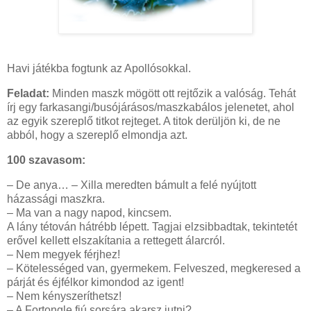
Havi játékba fogtunk az Apollósokkal.
Feladat:
Minden maszk mögött ott rejtőzik a valóság. Tehát
írj egy farkasangi/busójárásos/maszkabálos jelenetet, ahol
az egyik szereplő titkot rejteget. A titok derüljön ki, de ne
abból, hogy a szereplő elmondja azt.
100 szavasom:
– De anya… – Xilla meredten bámult a felé nyújtott
házassági maszkra.
– Ma van a nagy napod, kincsem.
A lány tétován hátrébb lépett. Tagjai elzsibbadtak, tekintetét
erővel kellett elszakítania a rettegett álarcról.
– Nem megyek férjhez!
– Kötelességed van, gyermekem. Felveszed, megkeresed a
párját és éjfélkor kimondod az igent!
– Nem kényszeríthetsz!
– A Fortongle fiú sorsára akarsz jutni?