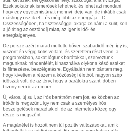
suli, két szak, két gyakorlati hely, szakdoga, államvizsga.
Ezek sokaknak ismerősek lehetnek, és lehet azt mondani,
hogy egy egyetemistának mennyi ideje van, de inkább csak
máshogy oszlik el – és még több az energiája. : D
Összességében, ha tisztességgel akarja csinálni a sulit, kell
a jó átlag az ösztöndíj miatt, az igenis idő- és
energiaigényes.
De persze azért marad mellette bőven szabadidő még így is,
viszont én végig kolis voltam, és szerettem részt venni a
programokban, sokat lógtunk barátokkal, szerveztünk
magunknak mindenfélét, kihasználva olykor a késő estéket
is filmezésre, beszélgetésre. Egyáltalán nem bántam meg,
hogy kivettem a részem a közösségi életből, nagyon szép
időszak volt, de az tény, hogy a barátokra szánt időben
bizony nem ír az ember.
Új város, új suli, az írós barátnőm nem jött, és közben az
írókör is megszűnt, így nem csak a személyes írós
beszélgetések maradtak el, de az internetes közeg egy
része is megszűnt.
A magánélet is hozott nem túl pozitív változásokat, amik
felborították az addigi rendet. Ez persze nem katasztrófa,