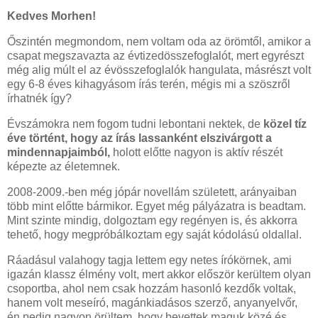
Kedves Morhen!
Őszintén megmondom, nem voltam oda az örömtől, amikor a
csapat megszavazta az évtizedösszefoglalót, mert egyrészt
még alig múlt el az évösszefoglalók hangulata, másrészt volt
egy 6-8 éves kihagyásom írás terén, mégis mi a szöszről
írhatnék így?
Évszámokra nem fogom tudni lebontani nektek, de
közel tíz
éve történt, hogy az írás lassanként elszivárgott a
mindennapjaimból,
holott előtte nagyon is aktív részét
képezte az életemnek.
2008-2009.-ben még jópár novellám született, arányaiban
több mint előtte bármikor. Egyet még pályázatra is beadtam.
Mint szinte mindig, dolgoztam egy regényen is, és akkorra
tehető, hogy megpróbálkoztam egy saját kódolású oldallal.
Ráadásul valahogy tagja lettem egy netes írókörnek, ami
igazán klassz élmény volt, mert akkor először kerültem olyan
csoportba, ahol nem csak hozzám hasonló kezdők voltak,
hanem volt meseíró, magánkiadásos szerző, anyanyelvőr,
én pedig nagyon örültem, hogy bevettek maguk közé és