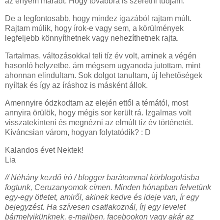
az enyém maradt. Hogy továbbra is szeretni tudjam.
De a legfontosabb, hogy mindez igazából rajtam múlt.
Rajtam múlik, hogy írok-e vagy sem, a körülmények
legfeljebb könnyíthetnek vagy nehezíthetnek rajta.
Tartalmas, változásokkal teli tíz év volt, aminek a végén
hasonló helyzetbe, ám mégsem ugyanoda jutottam, mint
ahonnan elindultam. Sok dolgot tanultam, új lehetőségek
nyíltak és így az íráshoz is másként állok.
Amennyire ódzkodtam az elején ettől a témától, most
annyira örülök, hogy mégis sor került rá. Izgalmas volt
visszatekinteni és megnézni az elmúlt tíz év történetét.
Kíváncsian várom, hogyan folytatódik? : D
Kalandos évet Nektek!
Lia
// Néhány kezdő író / blogger barátommal körblogolásba
fogtunk, Ceruzanyomok címen. Minden hónapban felvetünk
egy-egy ötletet, amiről, akinek kedve és ideje van, ír egy
bejegyzést. Ha szívesen csatlakoznál, írj egy levelet
bármelyikünknek, e-mailben, facebookon vagy akár az