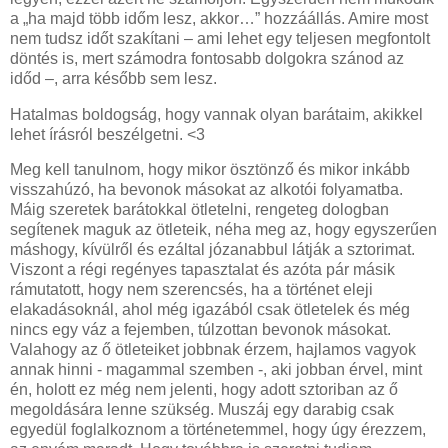
a „ha majd több időm lesz, akkor…” hozzáállás. Amire most
nem tudsz időt szakítani – ami lehet egy teljesen megfontolt
döntés is, mert számodra fontosabb dolgokra szánod az
időd –, arra később sem lesz.
Hatalmas boldogság, hogy vannak olyan barátaim, akikkel
lehet írásról beszélgetni. <3
Meg kell tanulnom, hogy mikor ösztönző és mikor inkább
visszahúzó, ha bevonok másokat az alkotói folyamatba.
Máig szeretek barátokkal ötletelni, rengeteg dologban
segítenek maguk az ötleteik, néha meg az, hogy egyszerűen
máshogy, kívülről és ezáltal józanabbul látják a sztorimat.
Viszont a régi regényes tapasztalat és azóta pár másik
rámutatott, hogy nem szerencsés, ha a történet eleji
elakadásoknál, ahol még igazából csak ötletelek és még
nincs egy váz a fejemben, túlzottan bevonok másokat.
Valahogy az ő ötleteiket jobbnak érzem, hajlamos vagyok
annak hinni - magammal szemben -, aki jobban érvel, mint
én, holott ez még nem jelenti, hogy adott sztoriban az ő
megoldására lenne szükség. Muszáj egy darabig csak
egyedül foglalkoznom a történetemmel, hogy úgy érezzem,