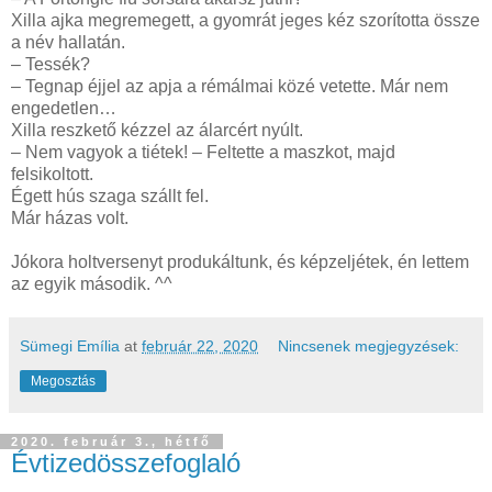
Xilla ajka megremegett, a gyomrát jeges kéz szorította össze
a név hallatán.
– Tessék?
– Tegnap éjjel az apja a rémálmai közé vetette. Már nem
engedetlen…
Xilla reszkető kézzel az álarcért nyúlt.
– Nem vagyok a tiétek! – Feltette a maszkot, majd
felsikoltott.
Égett hús szaga szállt fel.
Már házas volt.
Jókora holtversenyt produkáltunk, és képzeljétek, én lettem
az egyik második. ^^
Sümegi Emília
at
február 22, 2020
Nincsenek megjegyzések:
Megosztás
2020. február 3., hétfő
Évtizedösszefoglaló