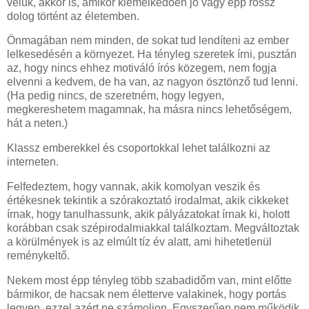
velük, akkor is, amikor kiemelkedően jó vagy épp rossz
dolog történt az életemben.
Önmagában nem minden, de sokat tud lendíteni az ember
lelkesedésén a környezet. Ha tényleg szeretek írni, pusztán
az, hogy nincs ehhez motiváló írós közegem, nem fogja
elvenni a kedvem, de ha van, az nagyon ösztönző tud lenni.
(Ha pedig nincs, de szeretném, hogy legyen,
megkereshetem magamnak, ha másra nincs lehetőségem,
hát a neten.)
Klassz emberekkel és csoportokkal lehet találkozni az
interneten.
Felfedeztem, hogy vannak, akik komolyan veszik és
értékesnek tekintik a szórakoztató irodalmat, akik cikkeket
írnak, hogy tanulhassunk, akik pályázatokat írnak ki, holott
korábban csak szépirodalmiakkal találkoztam. Megváltoztak
a körülmények is az elmúlt tíz év alatt, ami hihetetlenül
reménykeltő.
Nekem most épp tényleg több szabadidőm van, mint előtte
bármikor, de hacsak nem életterve valakinek, hogy portás
legyen, ezzel azért ne számoljon. Egyszerűen nem működik