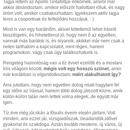
Tagja lettem az Apolló Tintafoltjai írókörnek, amiről már
akkor ábrándoztam, amikor először hallottam róluk, és nagy
öröm volt, amikor csatlakozhattam. Igyekszem aktív tagja
lenni a csoportnak és felfejlődni hozzájuk. : )
Most is van egy barátnőm, akivel kötetlenül lehet írásról
beszélgetni, és hihetetlenül jó, hogy nem ő az egyetlen,
vannak más barátok is, és olyanok, akikkel már nem csak a
neten tarthatom a kapcsolatot, mint régen, hanem
programokon, vagy csak úgy találkozhatunk is.
Rengeteg hasonlóság van a tíz évvel ezelőtti és a mostani
írós világom között,
mégis volt egy hosszú szünet,
amin
már korábban is elgondolkoztam,
miért alakulhatott így?
Arra jutottam, hogy nem egyetlen dolog miatt hagytam fel
egy időre az írással, hanem több dolog játszott közre, amik
külön-külön talán nem lettek volna elegek, de együtt már
igen.
Tíz éve még jócskán a fősulis éveim elején jártam. Volt
minden, ami ezzel jár, vizsgaidőszak, beadandók,idővel
gyakorlat és szakdoga. Aztán tovább mesterre, új város, új