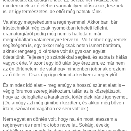
mindenkinek az életében vannak ilyen időszakok, lesznek
is, ez így természetes, de ettől még hatnak ránk.
Valahogy megrekedtem a regényemmel. Akkoriban, bár
írástechnikát még csak nyomokban lehetett fellelni,
dramaturgiáról pedig még nem is hallottam, már
megpróbáltam valamennyire tervezni. Volt ehhez egy remek
segítségem is, egy akkor még csak neten ismert barátom,
akinek rengeteg jó kérdése volt és gyakran együtt
ötleteltünk. Teljesen jó szándékkal segített, és azóta is hálás
vagyok érte. Viszont egy idő után úgy éreztem, ez már nem
az én történetem, de valahogy mindenben jobbnak éreztem
az ő ötleteit. Csak épp így elment a kedvem a regénytől.
És mindez idő alatt – meg amúgy a hosszú szünet alatt is –
végig fórumos szerepjátékoztam, talán az is közrejátszott,
hogy az kielégítette a karakterek, történetek iránti igényemet.
(De amúgy azt még gimiben kezdtem, és akkor még bőven
írtam, szóval önmagában ez sem volt ok.)
Nem egyetlen döntés volt, hogy na, én most leteszem a
regényem és nem írok több novellát. Sokáig, évekig
próbálkoztam, gondolkoztam, de mind kevesebbszer vettem