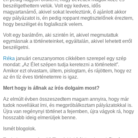
beszélgethettem velük. Volt egy kedves, idős
magyartanárnő, akivel sokat leveleztünk, ő ajánlott akkor
egy pályázatot is, én pedig roppant megtisztelőnek éreztem,
hogy beszélget és foglalkozik velem.
Volt egy barátnőm, aki szintén írt, akivel megmutattuk
egymásnak a történeteinket, egyáltalán, akivel lehetett erről
beszélgetni.
Réka
januári ceruzanyomos cikkében szerepel egy szép
mondat: „Az Élet szépen tudja keretezni a történeteit”.
Amikor ezt olvastam, ültem, pislogtam, és rájöttem, hogy ez
az én tíz éves történetemre is igaz.
Mert hogy is állnak az írós dolgaim most?
Az elmúlt évben összeszedtem magam annyira, hogy már
tudok novellákat írni, és megpróbálkoztam pályázatokkal is.
Újra van regénynyi történet a fejemben, újra vágyok rá, hogy
hosszabb ideig elmerüljek benne.
Ismét blogolok.