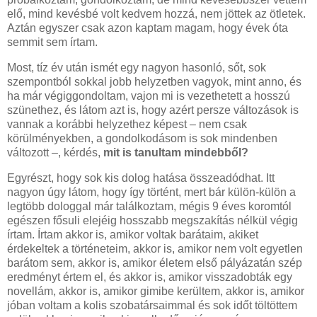
elő, mind kevésbé volt kedvem hozzá, nem jöttek az ötletek.
Aztán egyszer csak azon kaptam magam, hogy évek óta
semmit sem írtam.
Most, tíz év után ismét egy nagyon hasonló, sőt, sok
szempontból sokkal jobb helyzetben vagyok, mint anno, és
ha már végiggondoltam, vajon mi is vezethetett a hosszú
szünethez, és látom azt is, hogy azért persze változások is
vannak a korábbi helyzethez képest – nem csak
körülményekben, a gondolkodásom is sok mindenben
változott –, kérdés,
mit is tanultam mindebből?
Egyrészt, hogy sok kis dolog hatása összeadódhat. Itt
nagyon úgy látom, hogy így történt, mert bár külön-külön a
legtöbb dologgal már találkoztam, mégis 9 éves koromtól
egészen fősuli elejéig hosszabb megszakítás nélkül végig
írtam. Írtam akkor is, amikor voltak barátaim, akiket
érdekeltek a történeteim, akkor is, amikor nem volt egyetlen
barátom sem, akkor is, amikor életem első pályázatán szép
eredményt értem el, és akkor is, amikor visszadobták egy
novellám, akkor is, amikor gimibe kerültem, akkor is, amikor
jóban voltam a kolis szobatársaimmal és sok időt töltöttem