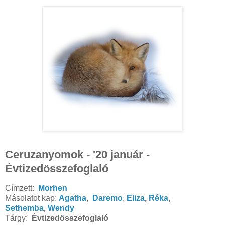
Ceruzanyomok - '20 január -
Évtizedösszefoglaló
Címzett:
Morhen
Másolatot kap:
Agatha
,
Daremo
,
Eliza
,
Réka
,
Sethemba
,
Wendy
Tárgy:
Évtizedösszefoglaló