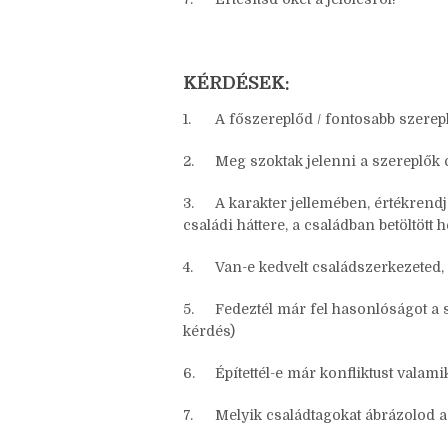
6.
Jelölj te is bloggereket a játékra 
7.
Értesítsd őket a jelölésről!
KÉRDÉSEK:
1.
A főszereplőd / fontosabb szerepl
2.
Meg szoktak jelenni a szereplők 
3.
A karakter jellemében, értékrendj
családi háttere, a családban betöltött 
4.
Van-e kedvelt családszerkezeted
5.
Fedeztél már fel hasonlóságot a s
kérdés)
6.
Építettél-e már konfliktust valam