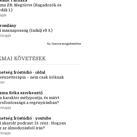
önyv 3 nap alatt, avagy elolasom a
lcom legrövidebb könyveit
apja
ásaim Tárháza
ma ZR: Megtörve (Ragadozók és
dák 1.)
apja
tromlány
i másnaposság (Indulj el! 3.)
ónapja
Az összes megjelenítése
KMAI KÖVETÉSEK
etség Íróstúdió - oldal
vészetterápia – nem csak íróknak
ete
zma Réka szerkesztő
a karakter mélypontja, és miért
csfontosságú a regényírásban?
ónapja