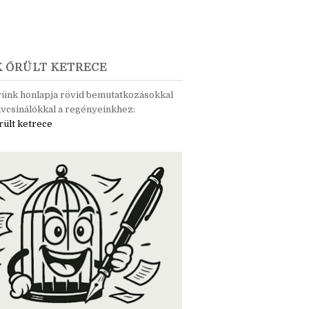
K ŐRÜLT KETRECE
rünk honlapja rövid bemutatkozásokkal
vcsinálókkal a regényeinkhez:
rült ketrece