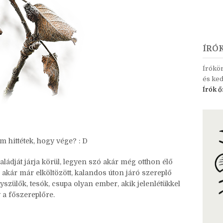
ÍRÓ
Írókö
és ked
Írók ő
m hittétek, hogy vége? : D
ládját járja körül, legyen szó akár még otthon élő
 akár már elköltözött, kalandos úton járó szereplő
yszülők, tesók, csupa olyan ember, akik jelenlétükkel