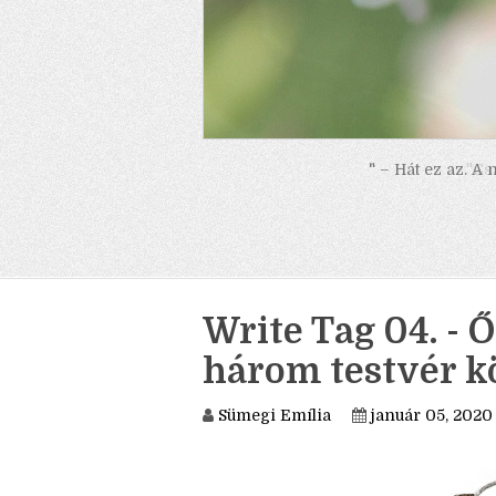
" – Hát ez az. A
Write Tag 04. - Ő
három testvér k
Sümegi Emília
január 05, 2020