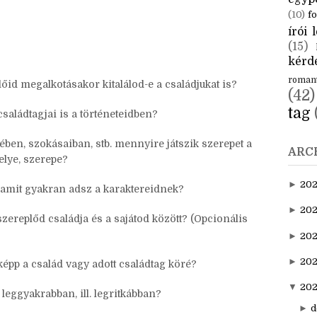
CÍM
és linkeld az oldalukat!
aktuál
egyp
(10)
fo
írói l
(15)
kérde
roman
őid megalkotásakor kitalálod-e a családjukat is?
(42)
tag
családtagjai is a történeteidben?
ében, szokásaiban, stb. mennyire játszik szerepet a
ARC
helye, szerepe?
►
20
, amit gyakran adsz a karaktereidnek?
►
202
zereplőd családja és a sajátod között? (Opcionális
►
20
►
202
iképp a család vagy adott családtag köré?