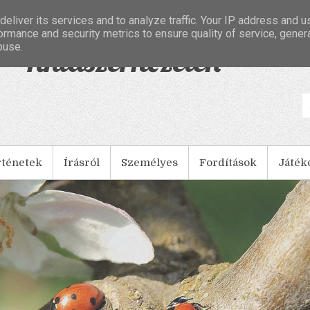
eliver its services and to analyze traffic. Your IP address and 
ormance and security metrics to ensure quality of service, gene
buse.
- Tintaszerkezetek
rténetek
Írásról
Személyes
Fordítások
Játék