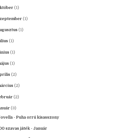
20
(16)
ecember
(1)
któber
(1)
zeptember
(1)
ugusztus
(1)
úlius
(1)
únius
(1)
ájus
(1)
prilis
(2)
árcius
(2)
ebruár
(2)
anuár
(3)
ovella - Puha orrú kisasszony