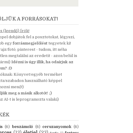
ÖLJÜK A FORRÁSOKAT!
 (leendő) Írók!
pel dobjátok fel a posztotokat, légyszi,
ább egy
forrásmegjelölést
tegyetek ki!
 rajz/fotó; pinterest - tudom, itt néha
tlen megtalálni az eredetit - azon belül is
bármi)
Idézni is úgy illik, ha odaírjuk az
nem? :D
dóknak: Könyvet/egyéb terméket
zta/szabadon használható képpel
mozni menő!)
ljük meg a másik alkotót! ;)
z AI-t is leprogramozta valaki)