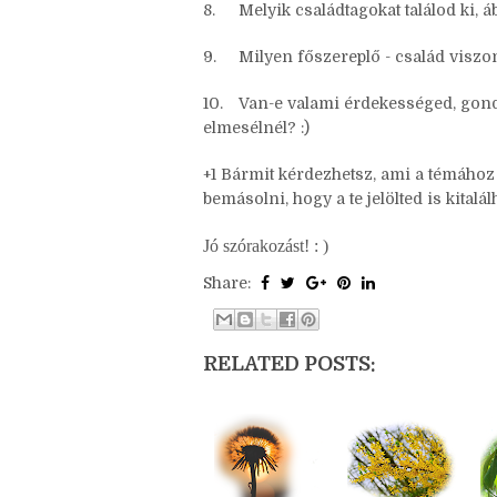
7.
Melyik családtagokat ábrázolod a 
8.
Melyik családtagokat találod ki,
9.
Milyen főszereplő - család viszo
10.
Van-e valami érdekességed, gondo
elmesélnél? :)
+1 Bármit kérdezhetsz, ami a témához k
bemásolni, hogy a te jelölted is kitalá
Jó szórakozást! : )
Share:
RELATED POSTS: