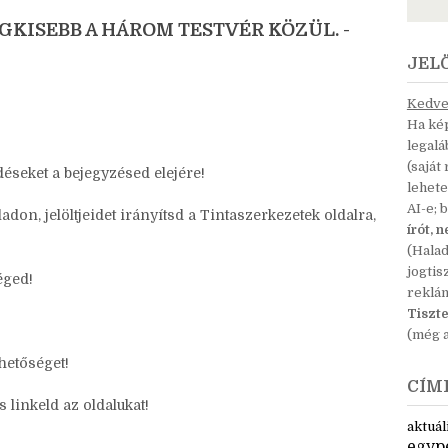
 a főszereplőre.
LEGKISEBB A HÁROM TESTVÉR KÖZÜL. -
JEL
Kedves
Ha kép
legal
(saját
déseket a bejegyzésed elejére!
lehete
AI-e; 
on, jelöltjeidet irányítsd a Tintaszerkezetek oldalra,
írót, 
(Hala
jogtis
éged!
reklá
Tiszte
(még a
ehetőséget!