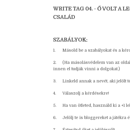
vagy épp hiányukkal hatottak valahogy
WRITE TAG 04. - Ő VOLT A 
CSALÁD
SZABÁLYOK:
1.
Másold be a szabályokat és a kér
2.
(Ha másolásvédelem van az oldalad
innen el tudják vinni a dolgokat.)
3.
Linkeld annak a nevét, aki jelölt t
4.
Válaszolj a kérdésekre!
5.
Ha van ötleted, használd ki a +1 l