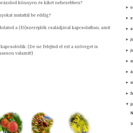
▼
20
leggyakrabban, ill. legritkábban?
►
d
 ábrázolod könnyen és kiket nehezebben?
►
o
nyokat mutattál be eddig?
►
s
latod a (fő)szereplők családjával kapcsolatban, amit
►
a
►
j
apcsolódik. (De ne felejtsd el ezt a szöveget is
►
j
lhasson valamit!)
►
m
►
á
►
m
►
f
▼
j
N