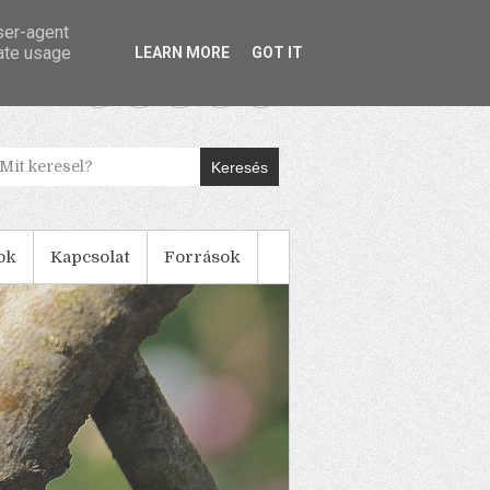
user-agent
rate usage
LEARN MORE
GOT IT
Keresés
ok
Kapcsolat
Források