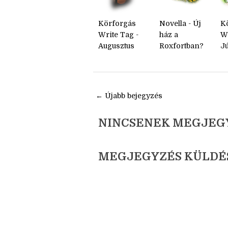
Körforgás
Novella - Új
K
Write Tag -
ház a
Wr
Augusztus
Roxfortban?
J
← Újabb bejegyzés
NINCSENEK MEGJEG
MEGJEGYZÉS KÜLDÉ