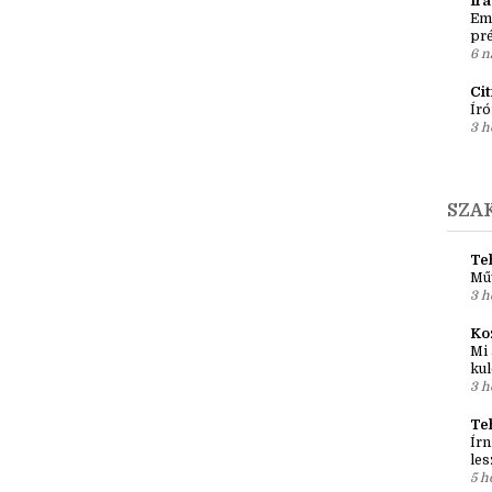
3 k
po
5 n
Ír
Em
pré
6 n
Ci
Író
3 h
SZA
Teh
Mű
3 h
Ko
Mi 
kul
3 h