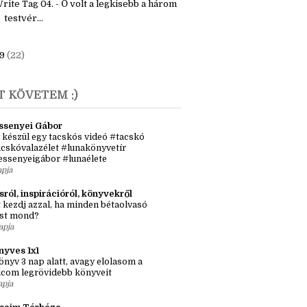
00 szavas játék - Január
rite Tag 04. - Ő volt a legkisebb a három
testvér...
9
(22)
T KÖVETEM :)
ssenyei Gábor
 készül egy tacskós videó #tacskó
cskóvalazélet #lunakönyvetír
essenyeigábor #lunaélete
apja
sról, inspirációról, könyvekről
 kezdj azzal, ha minden bétaolvasó
st mond?
apja
nyves 1x1