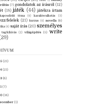
KÉK
is
(6)
beszámoló
(6)
ceruzanyomok
(6)
erces
(13)
életjel
(23)
fantasy
fanfic
(1)
gondolatok az írásról
(12)
rdítás
(7)
játék
(44)
ét
(18)
játékra írtam
kapcsolódó téma
(4)
karakteralkotás
(3)
zz/felelek
(21)
novella
(6)
kurzus
(4)
személyes
saját írás
(20)
tika
(4)
write
világépítés
(5)
tag/kihívás
(2)
(29)
HÍVUM
25
(21)
4
(21)
23
(6)
1
(7)