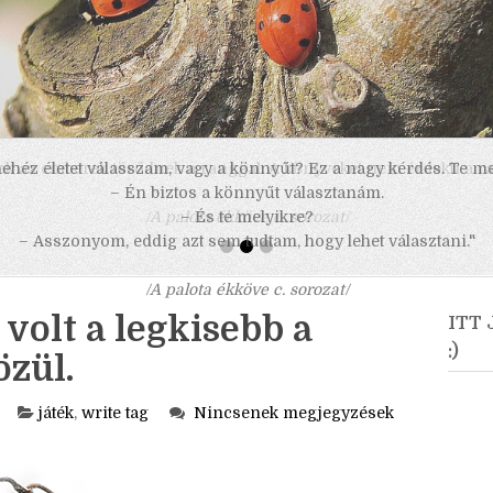
 nehéz életet válasszam, vagy a könnyűt? Ez a nagy kérdés. Te m
– Én biztos a könnyűt választanám.
– És te melyikre?
– Asszonyom, eddig azt sem tudtam, hogy lehet választani."
/A palota ékköve c. sorozat/
 volt a legkisebb a
ITT
:)
özül.
játék
,
write tag
Nincsenek megjegyzések