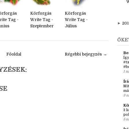
1
W
örforgás
Körforgás
Körforgás
ite Tag -
Write Tag -
Write Tag -
►
201
únius
Szeptember
Július
ŐKE
Be
Főoldal
Régebbi bejegyzés →
Így
#ta
#b
YZÉSEK:
1 n
Írá
Mit
SE
má
3 n
Kö