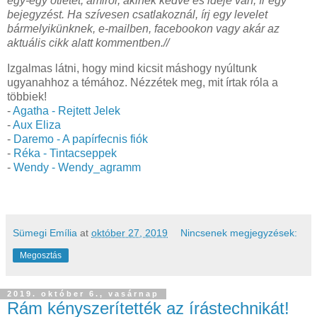
egy-egy ötletet, amiről, akinek kedve és ideje van, ír egy
bejegyzést. Ha szívesen csatlakoznál, írj egy levelet
bármelyikünknek, e-mailben, facebookon vagy akár az
aktuális cikk alatt kommentben.//
Izgalmas látni, hogy mind kicsit máshogy nyúltunk
ugyanahhoz a témához. Nézzétek meg, mit írtak róla a
többiek!
-
Agatha - Rejtett Jelek
-
Aux Eliza
-
Daremo - A papírfecnis fiók
-
Réka - Tintacseppek
-
Wendy - Wendy_agramm
Sümegi Emília
at
október 27, 2019
Nincsenek megjegyzések:
Megosztás
2019. október 6., vasárnap
Rám kényszerítették az írástechnikát!