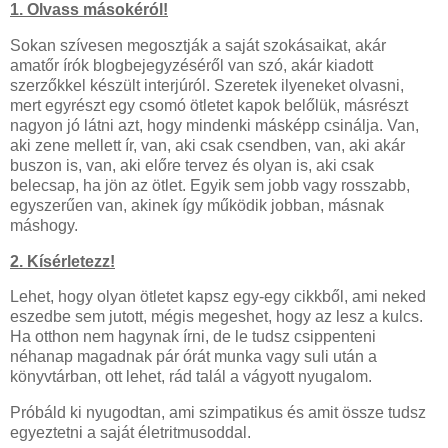
1. Olvass másokéról!
Sokan szívesen megosztják a saját szokásaikat, akár
amatőr írók blogbejegyzéséről van szó, akár kiadott
szerzőkkel készült interjúról. Szeretek ilyeneket olvasni,
mert egyrészt egy csomó ötletet kapok belőlük, másrészt
nagyon jó látni azt, hogy mindenki másképp csinálja. Van,
aki zene mellett ír, van, aki csak csendben, van, aki akár
buszon is, van, aki előre tervez és olyan is, aki csak
belecsap, ha jön az ötlet. Egyik sem jobb vagy rosszabb,
egyszerűen van, akinek így működik jobban, másnak
máshogy.
2. Kísérletezz!
Lehet, hogy olyan ötletet kapsz egy-egy cikkből, ami neked
eszedbe sem jutott, mégis megeshet, hogy az lesz a kulcs.
Ha otthon nem hagynak írni, de le tudsz csippenteni
néhanap magadnak pár órát munka vagy suli után a
könyvtárban, ott lehet, rád talál a vágyott nyugalom.
Próbáld ki nyugodtan, ami szimpatikus és amit össze tudsz
egyeztetni a saját életritmusoddal.