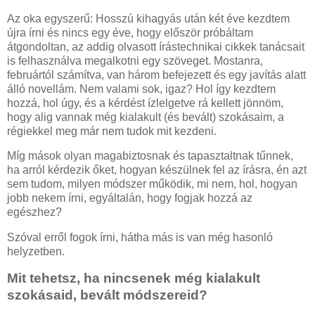
Az oka egyszerű: Hosszú kihagyás után két éve kezdtem
újra írni és nincs egy éve, hogy először próbáltam
átgondoltan, az addig olvasott írástechnikai cikkek tanácsait
is felhasználva megalkotni egy szöveget. Mostanra,
februártól számítva, van három befejezett és egy javítás alatt
álló novellám. Nem valami sok, igaz? Hol így kezdtem
hozzá, hol úgy, és a kérdést ízlelgetve rá kellett jönnöm,
hogy alig vannak még kialakult (és bevált) szokásaim, a
régiekkel meg már nem tudok mit kezdeni.
Míg mások olyan magabiztosnak és tapasztaltnak tűnnek,
ha arról kérdezik őket, hogyan készülnek fel az írásra, én azt
sem tudom, milyen módszer működik, mi nem, hol, hogyan
jobb nekem írni, egyáltalán, hogy fogjak hozzá az
egészhez?
Szóval erről fogok írni, hátha más is van még hasonló
helyzetben.
Mit tehetsz, ha nincsenek még kialakult
szokásaid, bevált módszereid?