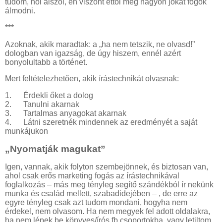
tudom, hol alszol, én viszont ettől még nagyon jókat fogok
álmodni.
***
Azoknak, akik maradtak: a „ha nem tetszik, ne olvasd!”
dologban van igazság, de úgy hiszem, ennél azért
bonyolultabb a történet.
Mert feltételezhetően, akik írástechnikát olvasnak:
1. Érdekli őket a dolog
2. Tanulni akarnak
3. Tartalmas anyagokat akarnak
4. Látni szeretnék mindennek az eredményét a saját
munkájukon
„Nyomatják magukat”
Igen, vannak, akik folyton szembejönnek, és biztosan van,
ahol csak erős marketing fogás az írástechnikával
foglalkozás – más meg tényleg segítő szándékból ír nekünk
munka és család mellett, szabadidejében – , de erre az
egyre tényleg csak azt tudom mondani, hogyha nem
érdekel, nem olvasom. Ha nem megyek fel adott oldalakra,
ha nem lépek be könyves/írós fb csoportokba, vagy letiltom