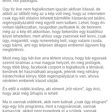
lenni, hol patológus.
Úgy tíz éve nem foglalkoztam igazán aktívan írással, de
abból az időből még az a kép volt meg, hogy az interneten
csak egy-két oldalon lehetett bármiféle írástanácsot találni,
regénypályázatról meg egyről sem tudtam. Lehet, hogy én
voltam tájékozatlan, nyugodtan javítsatok ki, de bennem
még az a kép élt akkoriban, hogy bekerülni egy kiadóhoz
közel lehetetlen, mert ahhoz vagy zseninek kell lenni, csak
úgy, magamtól, vagy ismeretség kell, vagy valami csoda,
vagy bármi, ami egy teljesen átlagos emberrel úgysem fog
megtörténni.
Most meg úgy két éve arra tértem vissza, hogy bár egyesek
szerint siralmas a mai magyar helyzet, én meg pislogok,
hogy több blog, facebook csoport is foglalkozik a témával,
kerülnek fel használható anyagok, jelenik meg néhány
írástechnikai könyv, több regénypályázat is van, ahova
névtelen emberek írásait várják.
És ettől a vidéki kislány, aki elment „írót nézni”, úgy érzi,
hogy akár még űrhajós is lehet!
Ma is vannak vidékiek, akik nem tudnak „csak úgy elugrani”
egy-egy írós programra, mint a nagyvárosiak, vannak
kamaszok, akiket nem engednek el a szüleik, vannak,