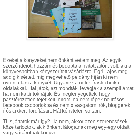
Ezeket a könyveket nem önként vettem meg! Az egyik
szerző idejött hozzám és bedobta a nyitott ajtón, volt, aki a
könyvesboltban kényszerített vásárlásra, Egri Lajos meg
addig kísértett, míg megvehető példány híján ki nem
nyomtattam a könyvét. Ugyanez a netes írástechnikai
oldalakkal. Halljátok, azt mondták, levágják a szempillámat,
ha nem kattintok rájuk! És megfenyegettek, hogy
pasztőrözetlen tejet kell innom, ha nem lépek be írásos
facebook csoportokba és nem olvasgatom írók, bloggerek
írós cikkeit, fordításait. Hát kénytelen voltam.
Ti is jártatok már így? Ha nem, akkor azon szerencsések
közé tartoztok, akik önként látogatnak meg egy-egy oldalt
vagy vásárolnak könyvet.