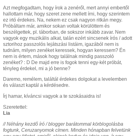
Azt megfogadtam, hogy írok a zenéről, mert annyi embertől
hallottam már, hogy szeret zene mellett írni, hogy szerintem
ez irtó érdekes. Na, nekem ez csak nagyon ritkán megy.
Próbáltam már, amikor sokan voltak körülöttem és
beszélgettek, pl. táborban, de sokszor inkább zavar. Nem
vagyok egy muzikális alkat, talán ezért sincsenek írós / adott
sztorihoz passzolós lejátszási listáim, igazából nem is
tudnám, milyen zenéket keressek, hogyan keressem? Én
nem is értem, mások hogy találnak mindig passzoló
zenéket? : D De majd erre is fogok tenni egy-két próbát,
tényleg érdekel, mi a jó benne?
Daremo, remélem, találtál érdekes dolgokat a levelemben
és választ kaptál a kérdésedre.
Írj hamar, kíváncsi vagyok a te szokásaidra is!
Szeretettel:
Lia
// Néhány kezdő író / blogger barátommal körblogolásba
fogtunk, Ceruzanyomok címen. Minden hónapban felvetünk