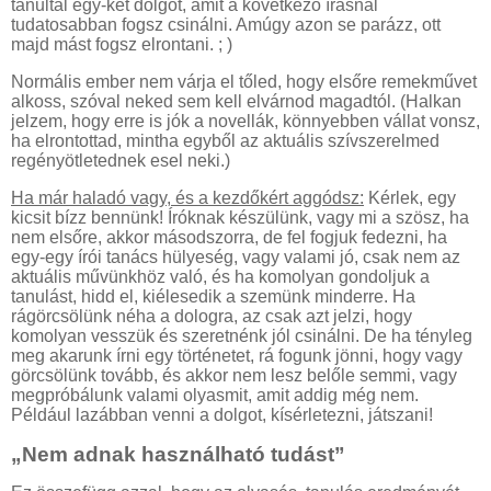
tanultál egy-két dolgot, amit a következő írásnál
tudatosabban fogsz csinálni. Amúgy azon se parázz, ott
majd mást fogsz elrontani. ; )
Normális ember nem várja el tőled, hogy elsőre remekművet
alkoss, szóval neked sem kell elvárnod magadtól. (Halkan
jelzem, hogy erre is jók a novellák, könnyebben vállat vonsz,
ha elrontottad, mintha egyből az aktuális szívszerelmed
regényötletednek esel neki.)
Ha már haladó vagy, és a kezdőkért aggódsz:
Kérlek, egy
kicsit bízz bennünk! Íróknak készülünk, vagy mi a szösz, ha
nem elsőre, akkor másodszorra, de fel fogjuk fedezni, ha
egy-egy írói tanács hülyeség, vagy valami jó, csak nem az
aktuális művünkhöz való, és ha komolyan gondoljuk a
tanulást, hidd el, kiélesedik a szemünk minderre. Ha
rágörcsölünk néha a dologra, az csak azt jelzi, hogy
komolyan vesszük és szeretnénk jól csinálni. De ha tényleg
meg akarunk írni egy történetet, rá fogunk jönni, hogy vagy
görcsölünk tovább, és akkor nem lesz belőle semmi, vagy
megpróbálunk valami olyasmit, amit addig még nem.
Például lazábban venni a dolgot, kísérletezni, játszani!
„Nem adnak használható tudást”