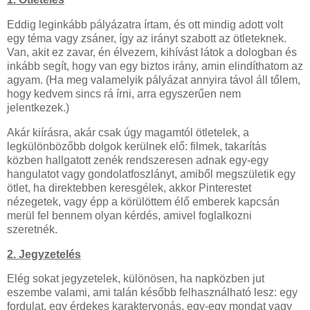
Eddig leginkább pályázatra írtam, és ott mindig adott volt
egy téma vagy zsáner, így az irányt szabott az ötleteknek.
Van, akit ez zavar, én élvezem, kihívást látok a dologban és
inkább segít, hogy van egy biztos irány, amin elindíthatom az
agyam. (Ha meg valamelyik pályázat annyira távol áll tőlem,
hogy kedvem sincs rá írni, arra egyszerűen nem
jelentkezek.)
Akár kiírásra, akár csak úgy magamtól ötletelek, a
legkülönbözőbb dolgok kerülnek elő: filmek, takarítás
közben hallgatott zenék rendszeresen adnak egy-egy
hangulatot vagy gondolatfoszlányt, amiből megszületik egy
ötlet, ha direktebben keresgélek, akkor Pinterestet
nézegetek, vagy épp a körülöttem élő emberek kapcsán
merül fel bennem olyan kérdés, amivel foglalkozni
szeretnék.
2. Jegyzetelés
Elég sokat jegyzetelek, különösen, ha napközben jut
eszembe valami, ami talán később felhasználható lesz: egy
fordulat, egy érdekes karaktervonás, egy-egy mondat vagy