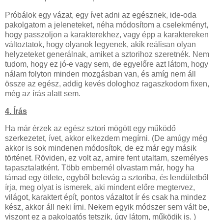
Próbálok egy vázat, egy ívet adni az egésznek, ide-oda
pakolgatom a jeleneteket, néha módosítom a cselekményt,
hogy passzoljon a karakterekhez, vagy épp a karaktereken
változtatok, hogy olyanok legyenek, akik reálisan olyan
helyzeteket generálnak, amiket a sztorihoz szeretnék. Nem
tudom, hogy ez jó-e vagy sem, de egyelőre azt látom, hogy
nálam folyton minden mozgásban van, és amíg nem áll
össze az egész, addig kevés dologhoz ragaszkodom fixen,
még az írás alatt sem.
4. Írás
Ha már érzek az egész sztori mögött egy működő
szerkezetet, ívet, akkor elkezdem megírni. (De amúgy még
akkor is sok mindenen módosítok, de ez már egy másik
történet. Röviden, ez volt az, amire fent utaltam, személyes
tapasztalatként. Több embernél olvastam már, hogy ha
támad egy ötlete, egyből belevág a sztoriba, és lendületből
írja, meg olyat is ismerek, aki mindent előre megtervez,
világot, karaktert épít, pontos vázaltot ír és csak ha mindez
kész, akkor áll neki írni. Nekem egyik módszer sem vált be,
viszont ez a pakolgatós tetszik, úgy látom, működik is. )