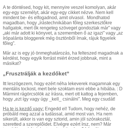
A te döntésed, hogy kit, mennyire veszel komolyan, akár
egy-egy személyt, akár egy-egy cikket nézve. Nem kell
mindent be- és elfogadnod, amit olvasol. Mondhatod
magadban, hogy „írástechnikában főleg szerkesztőkre
hallgatok, mert ők rengeteg szöveget gondoztak már” vagy
„aki már adott ki könyvet, a szememben ő az igazi” vagy „az
írópalánta bloggerek még ösztönből írnak, rájuk figyelek
főleg”.
Már az is egy jó önmeghatározás, ha felteszed magadnak a
kérdést, hogy egyik forrást miért érzed jobbnak, mint a
másikat?
„Frusztrálják a kezdőket”
Itt leszögezem, hogy ezért néha lekeverek magamnak egy
mentális tockost, mert bele szoktam esni ebbe a hibába. : D
Mármint rágörcsölök az írásra, mert ott kattog a fejemben,
hogy „ezt így vagy úgy _kell_ csinálni”. Meg egy csudát!
Ha te is kezdő vagy:
Engedd el! Tudom, hogy nehéz, de
próbáld meg azzal a tudással, amid most van. Ha nem
sikerült, akkor is van egy sztorid, amin jól szórakoztál,
szeretted a szereplőidet. Elvégre ezért írsz, nem? Már