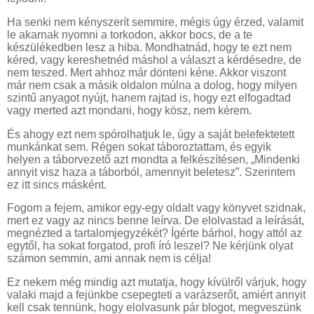
Ha senki nem kényszerít semmire, mégis úgy érzed, valamit
le akarnak nyomni a torkodon, akkor bocs, de a te
készülékedben lesz a hiba. Mondhatnád, hogy te ezt nem
kéred, vagy kereshetnéd máshol a választ a kérdésedre, de
nem teszed. Mert ahhoz már dönteni kéne. Akkor viszont
már nem csak a másik oldalon múlna a dolog, hogy milyen
szintű anyagot nyújt, hanem rajtad is, hogy ezt elfogadtad
vagy merted azt mondani, hogy kösz, nem kérem.
És ahogy ezt nem spórolhatjuk le, úgy a saját belefektetett
munkánkat sem. Régen sokat táboroztattam, és egyik
helyen a táborvezető azt mondta a felkészítésen, „Mindenki
annyit visz haza a táborból, amennyit beletesz”. Szerintem
ez itt sincs másként.
Fogom a fejem, amikor egy-egy oldalt vagy könyvet szidnak,
mert ez vagy az nincs benne leírva. De elolvastad a leírását,
megnézted a tartalomjegyzékét? Ígérte bárhol, hogy attól az
egytől, ha sokat forgatod, profi író leszel? Ne kérjünk olyat
számon semmin, ami annak nem is célja!
Ez nekem még mindig azt mutatja, hogy kívülről várjuk, hogy
valaki majd a fejünkbe csepegteti a varázserőt, amiért annyit
kell csak tennünk, hogy elolvasunk pár blogot, megveszünk