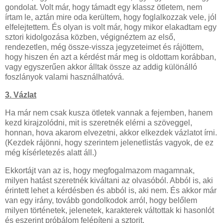
gondolat. Volt már, hogy támadt egy klassz ötletem, nem
írtam le, aztán mire oda kerültem, hogy foglalkozzak vele, jól
elfelejtettem. És olyan is volt már, hogy mikor elakadtam egy
sztori kidolgozása közben, végignéztem az első,
rendezetlen, még össze-vissza jegyzeteimet és rájöttem,
hogy hiszen én azt a kérdést már meg is oldottam korábban,
vagy egyszerűen akkor álltak össze az addig különálló
foszlányok valami használhatóvá.
3. Vázlat
Ha már nem csak kusza ötletek vannak a fejemben, hanem
kezd kirajzolódni, mit is szeretnék elérni a szöveggel,
honnan, hova akarom elvezetni, akkor elkezdek vázlatot írni.
(Kezdek rájönni, hogy szerintem jelenetlistás vagyok, de ez
még kísérletezés alatt áll.)
Ekkortájt van az is, hogy megfogalmazom magamnak,
milyen hatást szeretnék kiváltani az olvasóból. Abból is, aki
érintett lehet a kérdésben és abból is, aki nem. És akkor már
van egy irány, tovább gondolkodok arról, hogy belőlem
milyen történetek, jelenetek, karakterek váltottak ki hasonlót
és eszerint próbálom felépíteni a sztorit.