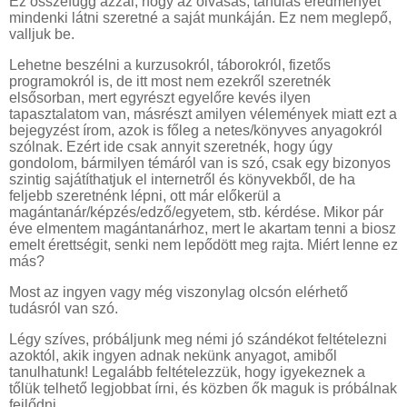
Ez összefügg azzal, hogy az olvasás, tanulás eredményét
mindenki látni szeretné a saját munkáján. Ez nem meglepő,
valljuk be.
Lehetne beszélni a kurzusokról, táborokról, fizetős
programokról is, de itt most nem ezekről szeretnék
elsősorban, mert egyrészt egyelőre kevés ilyen
tapasztalatom van, másrészt amilyen vélemények miatt ezt a
bejegyzést írom, azok is főleg a netes/könyves anyagokról
szólnak. Ezért ide csak annyit szeretnék, hogy úgy
gondolom, bármilyen témáról van is szó, csak egy bizonyos
szintig sajátíthatjuk el internetről és könyvekből, de ha
feljebb szeretnénk lépni, ott már előkerül a
magántanár/képzés/edző/egyetem, stb. kérdése. Mikor pár
éve elmentem magántanárhoz, mert le akartam tenni a biosz
emelt érettségit, senki nem lepődött meg rajta. Miért lenne ez
más?
Most az ingyen vagy még viszonylag olcsón elérhető
tudásról van szó.
Légy szíves, próbáljunk meg némi jó szándékot feltételezni
azoktól, akik ingyen adnak nekünk anyagot, amiből
tanulhatunk! Legalább feltételezzük, hogy igyekeznek a
tőlük telhető legjobbat írni, és közben ők maguk is próbálnak
fejlődni.