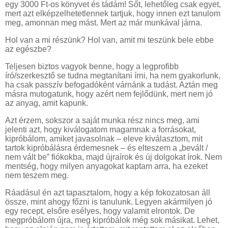
egy 3000 Ft-os könyvet és tádám! Sőt, lehetőleg csak egyet,
mert azt elképzelhetetlennek tartjuk, hogy innen ezt tanulom
meg, amonnan meg mást. Mert az már munkával járna.
Hol van a mi részünk? Hol van, amit mi teszünk bele ebbe
az egészbe?
Teljesen biztos vagyok benne, hogy a legprofibb
író/szerkesztő se tudna megtanítani írni, ha nem gyakorlunk,
ha csak passzív befogadóként várnánk a tudást. Aztán meg
másra mutogatunk, hogy azért nem fejlődünk, mert nem jó
az anyag, amit kapunk.
Azt érzem, sokszor a saját munka rész nincs meg, ami
jelenti azt, hogy kiválogatom magamnak a forrásokat,
kipróbálom, amiket javasolnak – eleve kiválasztom, mit
tartok kipróbálásra érdemesnek – és elteszem a „bevált /
nem vált be” fiókokba, majd újraírok és új dolgokat írok. Nem
mentség, hogy milyen anyagokat kaptam arra, ha ezeket
nem teszem meg.
Ráadásul én azt tapasztalom, hogy a kép fokozatosan áll
össze, mint ahogy főzni is tanulunk. Legyen akármilyen jó
egy recept, elsőre esélyes, hogy valamit elrontok. De
megpróbálom újra, meg kipróbálok még sok másikat. Lehet,