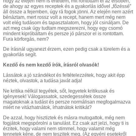
hogy az elején nem is értettem, mit rontottam el az elsőben,
de ahogy az egyes receptek és a gyakorlás idővel „főzéssé”
áll össze a fejemben, úgy rá fogok jönni. Az elején nem azért
bénáztam, mert rossz volt a recept, hanem mert még nem
volt elég tudásom és tapasztalatom, hogy jól csináljam. De
azt meg csak úgy tudtam megszerezni, hogy egy csomó
mindent kipróbáltam és persze jó párszor el is rontottam.
Fura körforgás, nem?
De írásnál ugyanezt érzem, ezen pedig csak a türelem és a
gyakorlás segít.
Kezdő és nem kezdő írók, írásról olvasók!
Lássátok a jó szándékot és feltételezzétek, hogy akit épp
néztek, olvastok, a tudása javát adja!
Ne kritika nélkül tegyétek, sőt, legyetek kritikusak és
igényesek! Válogassatok, szedegessétek össze
magatoknak a tudást és persze normálisan megfogalmazva
miért ne vitázhatnátok, írhatnátok kritikát?
De azzal, hogy hisztiztek és másra mutogattok, még nem
fogjátok megspórolni a tanulást. Ez csak azt jelzi, hogy ti is
érzitek, hogy valami nem stimmel, hogy valamit még
tennetek kéne, de nem teszitek meg. (Az egyéni esetekről