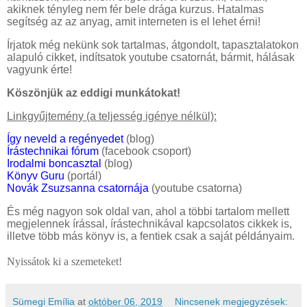
akiknek tényleg nem fér bele drága kurzus. Hatalmas
segítség az az anyag, amit interneten is el lehet érni!
Írjatok még nekünk sok tartalmas, átgondolt, tapasztalatokon
alapuló cikket, indítsatok youtube csatornát, bármit, hálásak
vagyunk érte!
Köszönjük az eddigi munkátokat!
Linkgyűjtemény (a teljesség igénye nélkül):
Így neveld a regényedet
(blog)
Írástechnikai fórum
(facebook csoport)
Irodalmi boncasztal
(blog)
Könyv Guru
(portál)
Novák Zsuzsanna csatornája
(youtube csatorna)
És még nagyon sok oldal van, ahol a többi tartalom mellett
megjelennek írással, írástechnikával kapcsolatos cikkek is,
illetve több más könyv is, a fentiek csak a saját példányaim.
Nyissátok ki a szemeteket!
Sümegi Emília
at
október 06, 2019
Nincsenek megjegyzések: