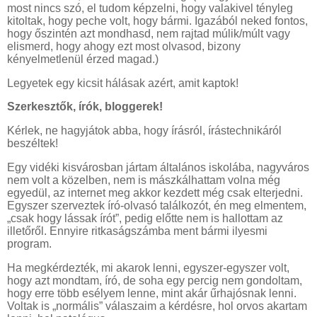
most nincs szó, el tudom képzelni, hogy valakivel tényleg
kitoltak, hogy peche volt, hogy bármi. Igazából neked fontos,
hogy őszintén azt mondhasd, nem rajtad múlik/múlt vagy
elismerd, hogy ahogy ezt most olvasod, bizony
kényelmetlenül érzed magad.)
Legyetek egy kicsit hálásak azért, amit kaptok!
Szerkesztők, írók, bloggerek!
Kérlek, ne hagyjátok abba, hogy írásról, írástechnikáról
beszéltek!
Egy vidéki kisvárosban jártam általános iskolába, nagyváros
nem volt a közelben, nem is mászkálhattam volna még
egyedül, az internet meg akkor kezdett még csak elterjedni.
Egyszer szerveztek író-olvasó találkozót, én meg elmentem,
„csak hogy lássak írót”, pedig előtte nem is hallottam az
illetőről. Ennyire ritkaságszámba ment bármi ilyesmi
program.
Ha megkérdezték, mi akarok lenni, egyszer-egyszer volt,
hogy azt mondtam, író, de soha egy percig nem gondoltam,
hogy erre több esélyem lenne, mint akár űrhajósnak lenni.
Voltak is „normális” válaszaim a kérdésre, hol orvos akartam