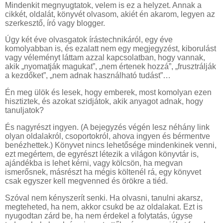
Mindenkit megnyugtatok, velem is ez a helyzet. Annak a
cikkét, oldalát, könyvét olvasom, akiét én akarom, legyen az
szerkesztő, író vagy blogger.
Úgy két éve olvasgatok írástechnikáról, egy éve
komolyabban is, és ezalatt nem egy megjegyzést, kiborulást
vagy véleményt láttam azzal kapcsolatban, hogy vannak,
akik „nyomatják magukat”, „nem értenek hozzá”, „frusztrálják
a kezdőket”, „nem adnak használható tudást”…
Én meg ülök és lesek, hogy emberek, most komolyan ezen
hisztiztek, és azokat szidjátok, akik anyagot adnak, hogy
tanuljatok?
És nagyrészt ingyen. (A bejegyzés végén lesz néhány link
olyan oldalakról, csoportokról, ahova ingyen és bérmentve
benézhettek.) Könyvet nincs lehetősége mindenkinek venni,
ezt megértem, de egyrészt létezik a világon könyvtár is,
ajándékba is lehet kérni, vagy kölcsön, ha megvan
ismerősnek, másrészt ha mégis költenél rá, egy könyvet
csak egyszer kell megvenned és örökre a tiéd.
Szóval nem kényszerít senki. Ha olvasni, tanulni akarsz,
megteheted, ha nem, akkor csukd be az oldalakat. Ezt is
nyugodtan zárd be, ha nem érdekel a folytatás, úgyse