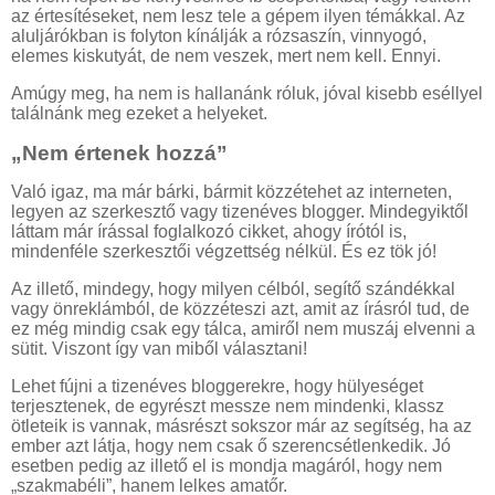
az értesítéseket, nem lesz tele a gépem ilyen témákkal. Az
aluljárókban is folyton kínálják a rózsaszín, vinnyogó,
elemes kiskutyát, de nem veszek, mert nem kell. Ennyi.
Amúgy meg, ha nem is hallanánk róluk, jóval kisebb eséllyel
találnánk meg ezeket a helyeket.
„Nem értenek hozzá”
Való igaz, ma már bárki, bármit közzétehet az interneten,
legyen az szerkesztő vagy tizenéves blogger. Mindegyiktől
láttam már írással foglalkozó cikket, ahogy írótól is,
mindenféle szerkesztői végzettség nélkül. És ez tök jó!
Az illető, mindegy, hogy milyen célból, segítő szándékkal
vagy önreklámból, de közzéteszi azt, amit az írásról tud, de
ez még mindig csak egy tálca, amiről nem muszáj elvenni a
sütit. Viszont így van miből választani!
Lehet fújni a tizenéves bloggerekre, hogy hülyeséget
terjesztenek, de egyrészt messze nem mindenki, klassz
ötleteik is vannak, másrészt sokszor már az segítség, ha az
ember azt látja, hogy nem csak ő szerencsétlenkedik. Jó
esetben pedig az illető el is mondja magáról, hogy nem
„szakmabéli”, hanem lelkes amatőr.