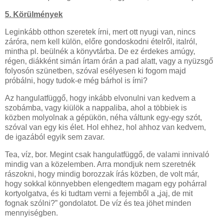
5. Körülmények
Leginkább otthon szeretek írni, mert ott nyugi van, nincs
záróra, nem kell külön, előre gondoskodni ételről, italról,
mintha pl. beülnék a könyvtárba. De ez érdekes amúgy,
régen, diákként simán írtam órán a pad alatt, vagy a nyüzsgő
folyosón szünetben, szóval esélyesen ki fogom majd
próbálni, hogy tudok-e még bárhol is írni?
Az hangulatfüggő, hogy inkább elvonulni van kedvem a
szobámba, vagy kiülök a nappaliba, ahol a többiek is
közben molyolnak a gépükön, néha váltunk egy-egy szót,
szóval van egy kis élet. Hol ehhez, hol ahhoz van kedvem,
de igazából egyik sem zavar.
Tea, víz, bor. Megint csak hangulatfüggő, de valami innivaló
mindig van a közelemben. Arra mondjuk nem szeretnék
rászokni, hogy mindig borozzak írás közben, de volt már,
hogy sokkal könnyebben elengedtem magam egy pohárral
kortyolgatva, és ki tudtam verni a fejemből a „jaj, de mit
fognak szólni?” gondolatot. De víz és tea jöhet minden
mennyiségben.