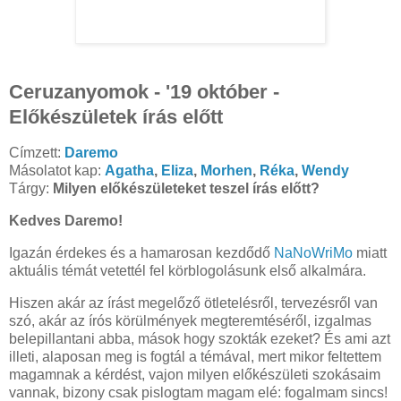
Ceruzanyomok - '19 október -
Előkészületek írás előtt
Címzett:
Daremo
Másolatot kap:
Agatha
,
Eliza
,
Morhen
,
Réka
,
Wendy
Tárgy:
Milyen előkészületeket teszel írás előtt?
Kedves Daremo!
Igazán érdekes és a hamarosan kezdődő
NaNoWriMo
miatt
aktuális témát vetettél fel körblogolásunk első alkalmára.
Hiszen akár az írást megelőző ötletelésről, tervezésről van
szó, akár az írós körülmények megteremtéséről, izgalmas
belepillantani abba, mások hogy szokták ezeket? És ami azt
illeti, alaposan meg is fogtál a témával, mert mikor feltettem
magamnak a kérdést, vajon milyen előkészületi szokásaim
vannak, bizony csak pislogtam magam elé: fogalmam sincs!