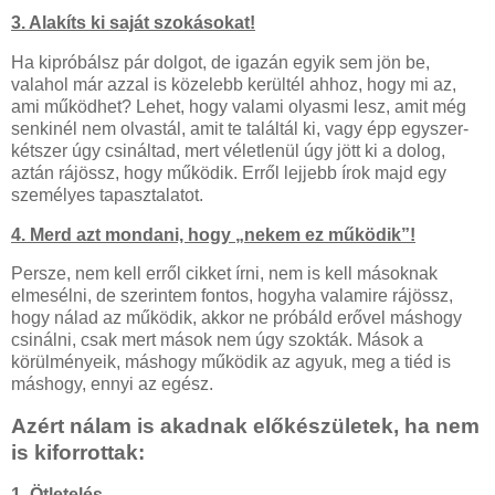
3. Alakíts ki saját szokásokat!
Ha kipróbálsz pár dolgot, de igazán egyik sem jön be,
valahol már azzal is közelebb kerültél ahhoz, hogy mi az,
ami működhet? Lehet, hogy valami olyasmi lesz, amit még
senkinél nem olvastál, amit te találtál ki, vagy épp egyszer-
kétszer úgy csináltad, mert véletlenül úgy jött ki a dolog,
aztán rájössz, hogy működik. Erről lejjebb írok majd egy
személyes tapasztalatot.
4. Merd azt mondani, hogy „nekem ez működik”!
Persze, nem kell erről cikket írni, nem is kell másoknak
elmesélni, de szerintem fontos, hogyha valamire rájössz,
hogy nálad az működik, akkor ne próbáld erővel máshogy
csinálni, csak mert mások nem úgy szokták. Mások a
körülményeik, máshogy működik az agyuk, meg a tiéd is
máshogy, ennyi az egész.
Azért nálam is akadnak előkészületek, ha nem
is kiforrottak:
1. Ötletelés